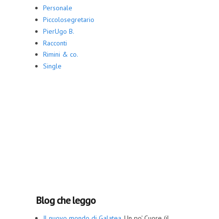
Personale
Piccolosegretario
PierUgo B.
Racconti
Rimini & co.
Single
Blog che leggo
Il nuovo mondo di Galatea.
Un po' Cuore (il