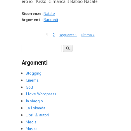
ero io. “Kikko, ci manca il Babbo Natale.
Ricorrenze:
Natale
Argomenti:
Racconti
Pagine
1
2
seguente ›
ultima »
Form di ricerca
Cerca
Argomenti
Blogging
Cinema
Golf
I love Wordpress
In viaggio
La Lokanda
Libri & autori
Media
Musica