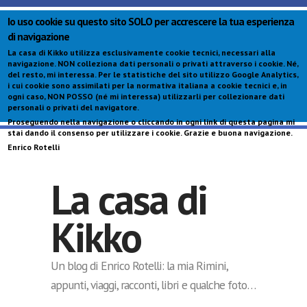
Io uso cookie su questo sito SOLO per accrescere la tua esperienza
di navigazione
La casa di Kikko utilizza esclusivamente cookie tecnici, necessari alla
navigazione.
NON colleziona dati personali o privati attraverso i cookie
. Né,
del resto, mi interessa. Per le statistiche del sito utilizzo Google Analytics,
i cui cookie sono assimilati per la normativa italiana a cookie tecnici e, in
ogni caso,
NON POSSO (né mi interessa) utilizzarli per collezionare dati
personali o privati del navigatore
.
Proseguendo nella navigazione o cliccando in ogni link di questa pagina mi
S
stai dando il consenso per utilizzare i cookie. Grazie e buona navigazione.
c
Enrico Rotelli
p
La casa di
Kikko
Un blog di Enrico Rotelli: la mia Rimini,
appunti, viaggi, racconti, libri e qualche foto…