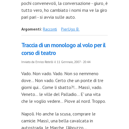
pochi convenevoli, la conversazione - giuro, è
tutto vero, ho cambiato i nomi ma ve la giro
pari pari - si avvia sulle auto.
Argomenti:
Racconti
PierUgo B.
Traccia di un monologo al volo per il
corso di teatro
Inviato da
Enrico Rotelli
il 11 Gennaio, 2007 - 20:44
Vado. Non vado. Vado. Non so nemmeno
dove... Non vado. Certo che un ponte di tre
giorni qui… Come li sbatto?!… Massì, vado.
Veneto… le ville del Palladio… E' una vita
che le voglio vedere… Piove al nord. Troppo.
Napoli. Ho anche la scusa, comprare le
camicie. Massì, una bella cavalcata in
autostrada, le Marche, l'Abruzzo…