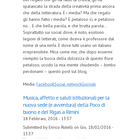
spalancato la strada della creatività prima ancora
che della letteratura. E i media? Ma che regalo
gli hanno fatto i media? E petaloso sì, e petaloso
no... E che bella parola, e che brutta parola...
Soprattutto sui social dove, è noto, esistono
legioni di letterati, come diceva il professore dal
nome di una ninfa. E dove tutti usano un italiano
irreprensibile. Mica come me, che dopo essermi
riempito la bocca della dolcezza di questo fiore
petaloso, uccido la mia mente chiudendo – bimbo
perdonami – questo post sul blog.
Media:
Facebook
Social network
Giornali
Musica, affetto e saluti istituzionali per la
nuova sede (e avventura) della Poco di
buono e del Rigas a Rimini
18 Febbraio, 2016 - 13:37
Submitted by Enrico Rotelli on Gio, 18/02/2016 -
13:37