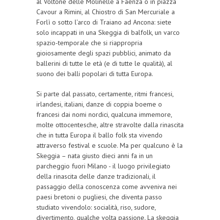
al Voltone delle Molinelle a Faenza o in piazza
Cavour a Rimini, al Chiostro di San Mercuriale a
Forlì o sotto l’arco di Traiano ad Ancona: siete
solo incappati in una Skeggia di balfolk, un varco
spazio-temporale che si riappropria
gioiosamente degli spazi pubblici, animato da
ballerini di tutte le età (e di tutte le qualità), al
suono dei balli popolari di tutta Europa.
Si parte dal passato, certamente, ritmi francesi,
irlandesi, italiani, danze di coppia boeme o
francesi dai nomi nordici, qualcuna immemore,
molte ottocentesche, altre stravolte dalla rinascita
che in tutta Europa il ballo folk sta vivendo
attraverso festival e scuole. Ma per qualcuno è la
Skeggia – nata giusto dieci anni fa in un
parcheggio fuori Milano - il luogo privilegiato
della rinascita delle danze tradizionali, il
passaggio della conoscenza come avveniva nei
paesi bretoni o pugliesi, che diventa passo
studiato vivendolo: socialità, riso, sudore,
divertimento, qualche volta passione. La skeggia