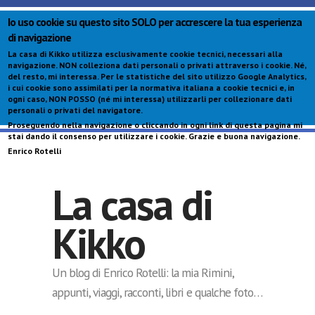
Io uso cookie su questo sito SOLO per accrescere la tua esperienza
di navigazione
La casa di Kikko utilizza esclusivamente cookie tecnici, necessari alla
navigazione.
NON colleziona dati personali o privati attraverso i cookie
. Né,
del resto, mi interessa. Per le statistiche del sito utilizzo Google Analytics,
i cui cookie sono assimilati per la normativa italiana a cookie tecnici e, in
ogni caso,
NON POSSO (né mi interessa) utilizzarli per collezionare dati
personali o privati del navigatore
.
Proseguendo nella navigazione o cliccando in ogni link di questa pagina mi
S
stai dando il consenso per utilizzare i cookie. Grazie e buona navigazione.
c
Enrico Rotelli
p
La casa di
Kikko
Un blog di Enrico Rotelli: la mia Rimini,
appunti, viaggi, racconti, libri e qualche foto…