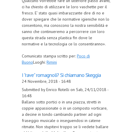
Qualcuno vorrebbe fare un ulteriore passo avanti,
ci ha chiesto di utilizzare le loro vaschette per il
fresco. E’ stato quasi imbarazzante dire di no e
dover spiegare che le normative igieniche non lo
consentono, ma conoscono la nostra sensibilità e
sanno che continueremo a percorrere con loro
questa strada senza plastica fin dove le
normative e la tecnologia ce lo consentiranno».
Comunicato stampa scritto per:
Poco di
Buono
Luoghi:
Rimini
I "rave" romagnoli? Si chiamano Skeggia
24 Novembre, 2018 - 16:48
Submitted by Enrico Rotelli on Sab, 24/11/2018 -
16:48
Ballano sotto portici o in una piazza, stretti in
coppie appassionate o in un composto vorticare,
a decine in tondo cambiando partner ad ogni
fraseggio musicale o inseguendosi in catene
ritmate. Non stupitevi troppo se li vedete ballare