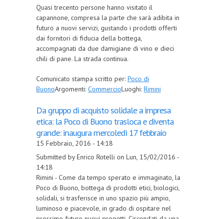
Quasi trecento persone hanno visitato il
capannone, compresa la parte che sarà adibita in
futuro a nuovi servizi, gustando i prodotti offerti
dai fornitori di fiducia della bottega,
accompagnati da due damigiane di vino e dieci
chili di pane. La strada continua.
Comunicato stampa scritto per:
Poco di
Buono
Argomenti:
Commercio
Luoghi:
Rimini
Da gruppo di acquisto solidale a impresa
etica: la Poco di Buono trasloca e diventa
grande: inaugura mercoledì 17 febbraio
15 Febbraio, 2016 - 14:18
Submitted by Enrico Rotelli on Lun, 15/02/2016 -
14:18
Rimini - Come da tempo sperato e immaginato, la
Poco di Buono, bottega di prodotti etici, biologici,
solidali, si trasferisce in uno spazio più ampio,
luminoso e piacevole, in grado di ospitare nel
prossimo futuro nuovi progetti. Circondati da una