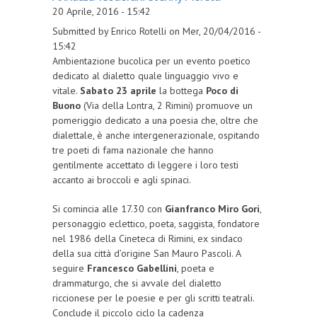
20 Aprile, 2016 - 15:42
Submitted by Enrico Rotelli on Mer, 20/04/2016 -
15:42
Ambientazione bucolica per un evento poetico
dedicato al dialetto quale linguaggio vivo e
vitale.
Sabato 23 aprile
la bottega
Poco di
Buono
(Via della Lontra, 2 Rimini) promuove un
pomeriggio dedicato a una poesia che, oltre che
dialettale, è anche intergenerazionale, ospitando
tre poeti di fama nazionale che hanno
gentilmente accettato di leggere i loro testi
accanto ai broccoli e agli spinaci.
Si comincia alle 17.30 con
Gianfranco Miro Gori
,
personaggio eclettico, poeta, saggista, fondatore
nel 1986 della Cineteca di Rimini, ex sindaco
della sua città d’origine San Mauro Pascoli. A
seguire
Francesco Gabellini
, poeta e
drammaturgo, che si avvale del dialetto
riccionese per le poesie e per gli scritti teatrali.
Conclude il piccolo ciclo la cadenza