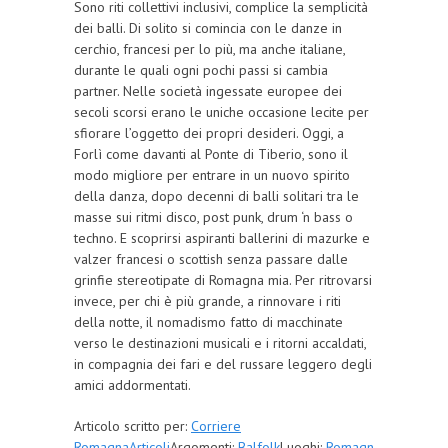
Sono riti collettivi inclusivi, complice la semplicità
dei balli. Di solito si comincia con le danze in
cerchio, francesi per lo più, ma anche italiane,
durante le quali ogni pochi passi si cambia
partner. Nelle società ingessate europee dei
secoli scorsi erano le uniche occasione lecite per
sfiorare l’oggetto dei propri desideri. Oggi, a
Forlì come davanti al Ponte di Tiberio, sono il
modo migliore per entrare in un nuovo spirito
della danza, dopo decenni di balli solitari tra le
masse sui ritmi disco, post punk, drum ‘n bass o
techno. E scoprirsi aspiranti ballerini di mazurke e
valzer francesi o scottish senza passare dalle
grinfie stereotipate di Romagna mia. Per ritrovarsi
invece, per chi è più grande, a rinnovare i riti
della notte, il nomadismo fatto di macchinate
verso le destinazioni musicali e i ritorni accaldati,
in compagnia dei fari e del russare leggero degli
amici addormentati.
Articolo scritto per:
Corriere
Romagna
Articoli
Argomenti:
Balfolk
Luoghi:
Romagn