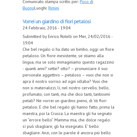
Comunicato stampa scritto per:
Poco di
Buono
Luoghi:
Rimini
Vorrei un giardino di fiori petalosi
24 Febbraio, 2016 - 19:04
Submitted by Enrico Rotelli on Mer, 24/02/2016 -
19:04
Che bel regalo ci ha dato un bimbo, oggi: un fiore
petaloso. Un fiore inesistente, se stiamo alla
lingua, ma se solo immaginiamo questo ragazzino
- quanti anni? sette? otto? – pronunciare il suo
personale aggettivo – petaloso – vuoi che non si
apra il nostro sorriso ad ogni sillaba? Vuoi che
non si materializzi, lì, nel nostro cervello, bello,
profumato, con tanti, ma che dico tanti, tantissimi
petali? Ne vorrei un giardino pieno, di 'sti fiori
petalosi. E che bel regalo gli hanno fatto, prima la
maestra, poi la Crusca. La maestra gli ha segnato
un “errore bello”. Mamma mia, che dolce regalo:
sì può sbagliare, gli ha insegnato. E' bello
sbagliare. Anzi, con le parole è ancora più bello