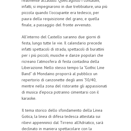
realmente accaduto. Quell’agosto i contadini,
infatti, si impegnarono in due trebbiature, una più
piccola quando l’occupante era tedesco, per
paura della requisizione del grano, e quella
finale, a passaggio del fronte avvenuto.
All’interno del Castello saranno due giorni di
festa, lungo tutte le vie. Il calendario precede
infatti spettacoli di strada, spettacoli di burattini
per i più piccoli, musiche e danze popolari che
ricreano l’atmosfera di festa contadina della
Liberazione. Nello stesso tempo la “Gothic Line
Band” di Mondaino proporrà al pubblico un
repertorio di canzonette degli anni ‘30/40,
mentre nella zona del ristorante gli appassionati
di musica d’epoca potranno cimentarsi con il
karaoke.
Il tema storico dello sfondamento della Linea
Gotica, la linea di difesa tedesca attestata sui
rilievi appenninici dal Tirreno all’Adriatico, sarà
declinato in maniera spettacolare con la