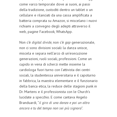
come varco temporale dove ai suoni, ai passi
della tradizione, custoditi dentro un tablet o un
cellulare e rilanciati da una cassa amplificata a
batteria comprata su Amazon, si miscelano i nuovi
richiami a convegno degli adepti attraverso il
web, pagine Facebook, WhatsApp.
Non c’è
digital divide
, non c’è
gap
generazionale,
non ci sono divisioni sociali: la danza unisce,
miscela e separa nell’arco di un’esecuzione
generazioni, ruoli sociali, professioni. Come un
cupido in vena di scherzi mette insieme la
cardiologa fuori turno con l’attivista dei centri
sociali, la studentessa universitaria e il capoturno
in fabbrica, la maestra elementare e il funzionario
della banca etica, la reduce delle stagioni punk in
Dr. Martens e il professionista con le Church’s
lucidate a specchio. E come cantava Angelo
Branduardi, “
il giro di una danza e poi un altro
ancora e tu del tempo non sei più signora
”.