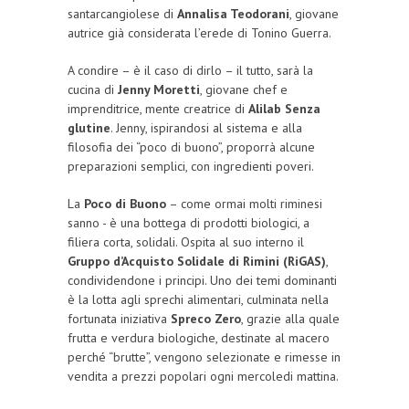
santarcangiolese di
Annalisa Teodorani
, giovane
autrice già considerata l’erede di Tonino Guerra.
A condire – è il caso di dirlo – il tutto, sarà la
cucina di
Jenny Moretti
, giovane chef e
imprenditrice, mente creatrice di
Alilab Senza
glutine
. Jenny, ispirandosi al sistema e alla
filosofia dei “poco di buono”, proporrà alcune
preparazioni semplici, con ingredienti poveri.
La
Poco di Buono
– come ormai molti riminesi
sanno - è una bottega di prodotti biologici, a
filiera corta, solidali. Ospita al suo interno il
Gruppo d’Acquisto Solidale di Rimini (RiGAS)
,
condividendone i principi. Uno dei temi dominanti
è la lotta agli sprechi alimentari, culminata nella
fortunata iniziativa
Spreco Zero
, grazie alla quale
frutta e verdura biologiche, destinate al macero
perché “brutte”, vengono selezionate e rimesse in
vendita a prezzi popolari ogni mercoledi mattina.