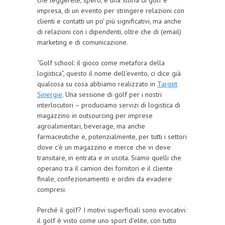
che leggerete, spero, è una storia di golf e
impresa, di un evento per stringere relazioni con
clienti e contatti un po' più significativi, ma anche
di relazioni con i dipendenti, oltre che di (email)
marketing e di comunicazione.
“Golf school: il gioco come metafora della
logistica”, questo il nome dell'evento, ci dice già
qualcosa su cosa abbiamo realizzato in
Target
Sinergie
. Una sessione di golf per i nostri
interlocutori – produciamo servizi di logistica di
magazzino in outsourcing per imprese
agroalimentari, beverage, ma anche
farmaceutiche e, potenzialmente, per tutti i settori
dove c'è un magazzino e merce che vi deve
transitare, in entrata e in uscita. Siamo quelli che
operano tra il camion dei fornitori e il cliente
finale, confezionamento e ordini da evadere
compresi.
Perché il golf? I motivi superficiali sono evocativi:
il golf è visto come uno sport d'elite, con tutto