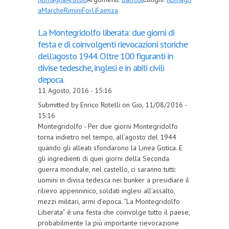
a
Marche
Rimini
Forlì
Faenza
La Montegridolfo liberata: due giorni di
festa e di coinvolgenti rievocazioni storiche
dell’agosto 1944. Oltre 100 figuranti in
divise tedesche, inglesi e in abiti civili
d’epoca.
11 Agosto, 2016 - 15:16
Submitted by Enrico Rotelli on Gio, 11/08/2016 -
15:16
Montegridolfo - Per due giorni Montegridolfo
torna indietro nel tempo, all’agosto del 1944
quando gli alleati sfondarono la Linea Gotica. E
gli ingredienti di quei giorni della Seconda
guerra mondiale, nel castello, ci saranno tutti:
uomini in divisa tedesca nei bunker a presidiare il
rilievo appenninico, soldati inglesi all’assalto,
mezzi militari, armi d’epoca. “La Montegridolfo
Liberata” è una festa che coinvolge tutto il paese,
probabilmente la più importante rievocazione