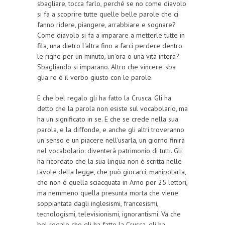
sbagliare, tocca farlo, perché se no come diavolo
si fa a scoprire tutte quelle belle parole che ci
fanno ridere, piangere, arrabbiare e sognare?
Come diavolo si fa a imparare a metterle tutte in
fila, una dietro l'altra fino a farci perdere dentro
le righe per un minuto, un'ora o una vita intera?
Sbagliando si imparano. Altro che vincere: sba
glia re è il verbo giusto con le parole.
E che bel regalo gli ha fatto la Crusca. Gli ha
detto che la parola non esiste sul vocabolario, ma
ha un significato in se. E che se crede nella sua
parola, e la diffonde, e anche gli altri troveranno
un senso e un piacere nell'usarla, un giorno finirà
nel vocabolario: diventerà patrimonio di tutti. Gli
ha ricordato che la sua lingua non è scritta nelle
tavole della legge, che può giocarci, manipolarla,
che non è quella sciacquata in Arno per 25 lettori,
ma nemmeno quella presunta morta che viene
soppiantata dagli inglesismi, francesismi,
tecnologismi, televisionismi, ignorantismi. Va che
bel regalo che gli ha fatto la Crusca, gli ha