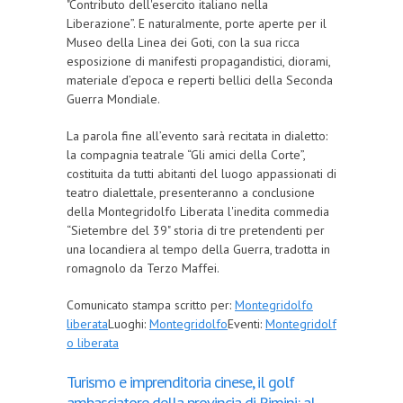
"Contributo dell'esercito italiano nella
Liberazione”. E naturalmente, porte aperte per il
Museo della Linea dei Goti, con la sua ricca
esposizione di manifesti propagandistici, diorami,
materiale d’epoca e reperti bellici della Seconda
Guerra Mondiale.
La parola fine all’evento sarà recitata in dialetto:
la compagnia teatrale “Gli amici della Corte”,
costituita da tutti abitanti del luogo appassionati di
teatro dialettale, presenteranno a conclusione
della Montegridolfo Liberata l'inedita commedia
“Sietembre del 39" storia di tre pretendenti per
una locandiera al tempo della Guerra, tradotta in
romagnolo da Terzo Maffei.
Comunicato stampa scritto per:
Montegridolfo
liberata
Luoghi:
Montegridolfo
Eventi:
Montegridolf
o liberata
Turismo e imprenditoria cinese, il golf
ambasciatore della provincia di Rimini: al