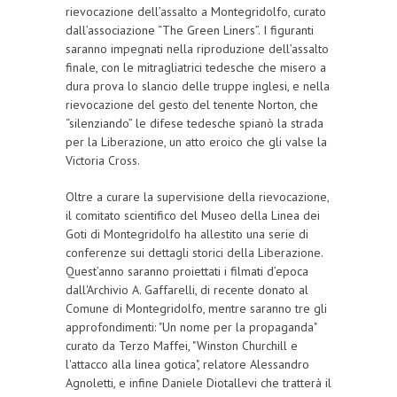
rievocazione dell’assalto a Montegridolfo, curato
dall’associazione “The Green Liners”. I figuranti
saranno impegnati nella riproduzione dell’assalto
finale, con le mitragliatrici tedesche che misero a
dura prova lo slancio delle truppe inglesi, e nella
rievocazione del gesto del tenente Norton, che
“silenziando” le difese tedesche spianò la strada
per la Liberazione, un atto eroico che gli valse la
Victoria Cross.
Oltre a curare la supervisione della rievocazione,
il comitato scientifico del Museo della Linea dei
Goti di Montegridolfo ha allestito una serie di
conferenze sui dettagli storici della Liberazione.
Quest’anno saranno proiettati i filmati d’epoca
dall'Archivio A. Gaffarelli, di recente donato al
Comune di Montegridolfo, mentre saranno tre gli
approfondimenti: "Un nome per la propaganda"
curato da Terzo Maffei, "Winston Churchill e
l'attacco alla linea gotica", relatore Alessandro
Agnoletti, e infine Daniele Diotallevi che tratterà il