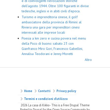
e di coinvolgenti rievocazioni storiche
dell’agosto 1944. Oltre 100 figuranti in divise
tedesche, inglesi e in abiti civili d’epoca.
Turismo e imprenditoria cinese, il golf
ambasciatore della provincia di Rimini: al
Riviera una gara per imprenditori cinesi
interessati alle imprese locali
Poesia a km zero e cucina povera nel menu
della Poco di buono: sabato 23 con
Gianfranco Miro Gori, Francesco Gabellini,
Annalisa Teodorani e Jenny Moretti
Altro
Home
Contatti
Privacy policy
Termini e condizioni d’utilizzo
2026 La casa di Kikko- This is a Free Drupal Theme
Ported to Drupal for the Open Source Community by