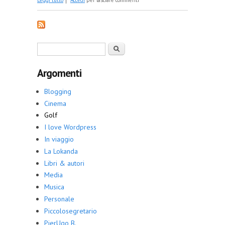
Leggi tutto
Accedi
per lasciare commenti
Form di ricerca
Cerca
Argomenti
Blogging
Cinema
Golf
I love Wordpress
In viaggio
La Lokanda
Libri & autori
Media
Musica
Personale
Piccolosegretario
PierUgo B.