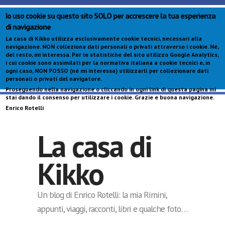
Io uso cookie su questo sito SOLO per accrescere la tua esperienza
di navigazione
La casa di Kikko utilizza esclusivamente cookie tecnici, necessari alla
navigazione.
NON colleziona dati personali o privati attraverso i cookie
. Né,
del resto, mi interessa. Per le statistiche del sito utilizzo Google Analytics,
i cui cookie sono assimilati per la normativa italiana a cookie tecnici e, in
ogni caso,
NON POSSO (né mi interessa) utilizzarli per collezionare dati
personali o privati del navigatore
.
Proseguendo nella navigazione o cliccando in ogni link di questa pagina mi
S
stai dando il consenso per utilizzare i cookie. Grazie e buona navigazione.
c
Enrico Rotelli
p
La casa di
Kikko
Un blog di Enrico Rotelli: la mia Rimini,
appunti, viaggi, racconti, libri e qualche foto…