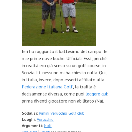
Ieri ho raggiunto il battesimo del campo: le
mie prime nove buche. Ufficiali. Essì, perché
in realtà ero già sceso su un golf course, in
Scozia. Lì, nessuno mi ha chiesto nulla. Qui,
in Italia, invece, dopo esserti affiliato alla
Federazione Italiana Golf
, la trafila è
decisamente diversa, come puoi
leggere qui
:
prima diventi giocatore non abilitato (Na).
Sodalizi:
Rimini Verucchio Golf club
Luoghi:
Verucchio
Argomenti:
Golf
su Prima uscita da Giocatore Abilitato: bye bye driver