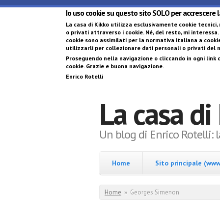
Io uso cookie su questo sito SOLO per accrescere 
La casa di Kikko utilizza esclusivamente cookie tecnici,
o privati attraverso i cookie
. Né, del resto, mi interessa.
cookie sono assimilati per la normativa italiana a cookie
utilizzarli per collezionare dati personali o privati del
Proseguendo nella navigazione o cliccando in ogni link d
cookie. Grazie e buona navigazione.
Enrico Rotelli
La casa di
Un blog di Enrico Rotelli: 
Home
Sito principale (www.
Tu sei qui
Home
»
Georges Simenon