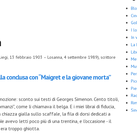
Bl
Ci
Gol
I l
In 
n
La
Lib
iegi, 13 febbraio 1903 – Losanna, 4 settembre 1989), scrittore
Me
Mus
Per
lla conclusa con “Maigret e la giovane morta”
Pic
Pie
Rac
mozione: sconto sui testi di Georges Simenon. Cento titoli,
Rim
manzi", come li chiamava il belga. E i miei librai di fiducia,
Sin
chiazza gialla sullo scaffale, la fila di dorsi dedicati a
avevo letti poco più di una trentina, e l'occasione - il
- era troppo ghiotta.