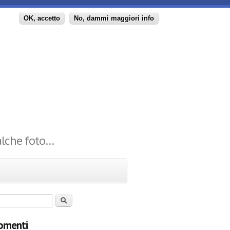
principale
OK, accetto
No, dammi maggiori info
ualche foto…
 di ricerca
Cerca
omenti