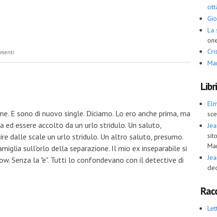
cit
Gio
La 
one
Cris
 dell'aria
mmenti
Ma
Libr
El
 me. E sono di nuovo single. Diciamo. Lo ero anche prima, ma
sce
a ed essere accolto da un urlo stridulo. Un saluto,
Jea
sit
re dalle scale un urlo stridulo. Un altro saluto, presumo.
Ma
miglia sull'orlo della separazione. Il mio ex inseparabile si
Jea
ow. Senza la "e". Tutti lo confondevano con il detective di
ded
Racc
Let