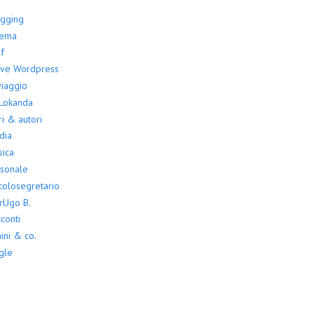
ogging
nema
f
ove Wordpress
viaggio
 Lokanda
ri & autori
dia
ica
sonale
colosegretario
rUgo B.
conti
ini & co.
gle