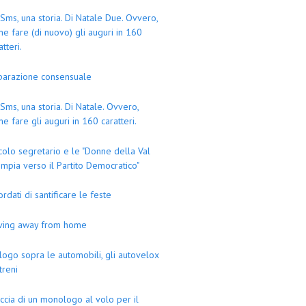
Sms, una storia. Di Natale Due. Ovvero,
e fare (di nuovo) gli auguri in 160
atteri.
parazione consensuale
Sms, una storia. Di Natale. Ovvero,
e fare gli auguri in 160 caratteri.
colo segretario e le "Donne della Val
mpia verso il Partito Democratico"
ordati di santificare le feste
iving away from home
logo sopra le automobili, gli autovelox
 treni
ccia di un monologo al volo per il