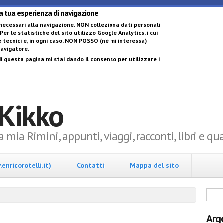
Salta al contenuto 
la tua esperienza di navigazione
 necessari alla navigazione.
NON colleziona dati personali
 Per le statistiche del sito utilizzo Google Analytics, i cui
 tecnici e, in ogni caso,
NON POSSO (né mi interessa)
 navigatore
.
i questa pagina mi stai dando il consenso per utilizzare i
 Kikko
la mia Rimini, appunti, viaggi, racconti, libri e q
enricorotelli.it)
Contatti
Mappa del sito
Form
Arg