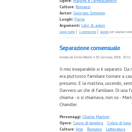
Opere:
Maigret e l'affittacamere
Culture:
Romanzi
Autori:
Georges Simenon
Luoghi:
Parigi
Argomenti:
Libri & autori
su Maigret, l'affittacamere e la vita intima
Leggi tutto
1 commento
Accedi
per lasciare co
Separazione consensuale
Inviato da
Enrico Rotelli
il 30 Gennaio, 2008 - 20:32
Il mio inseparabile si è separato. Da
era piuttosto familiare tornare a cas
presumo. E la mattina, uscendo, senti
Davvero un che di familiare. Di una fa
chiama - o si chiamava, non so - Marl
Chandler.
Personaggi:
Charlie Marlow
Opere:
Cuore di tenebra
Colpo di luna
Culture:
Arte
Romanzi
Letteratura