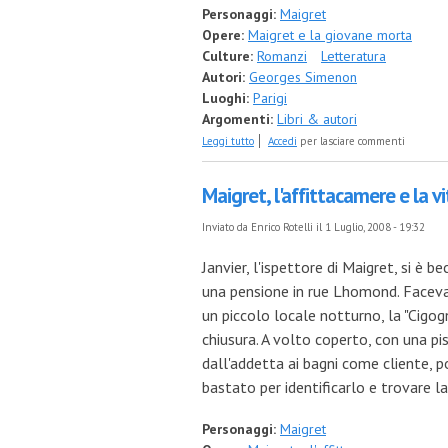
Personaggi:
Maigret
Opere:
Maigret e la giovane morta
Culture:
Romanzi
Letteratura
Autori:
Georges Simenon
Luoghi:
Parigi
Argomenti:
Libri & autori
su La mia piccola maratonina gialla concl
Leggi tutto
Accedi
per lasciare commenti
Maigret, l'affittacamere e la vi
Inviato da
Enrico Rotelli
il 1 Luglio, 2008 - 19:32
Janvier, l'ispettore di Maigret, si è
una pensione in rue Lhomond. Faceva
un piccolo locale notturno, la "Cigog
chiusura. A volto coperto, con una pi
dall'addetta ai bagni come cliente, p
bastato per identificarlo e trovare l
Personaggi:
Maigret