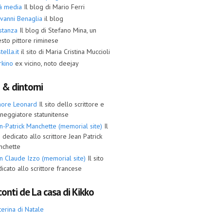
tà media
Il blog di Mario Ferri
vanni Benaglia
il blog
stanza
Il blog di Stefano Mina, un
sto pittore riminese
tella.it
il sito di Maria Cristina Muccioli
rkino
ex vicino, noto deejay
i & dintorni
more Leonard
Il sito dello scrittore e
neggiatore statunitense
n-Patrick Manchette (memorial site)
Il
o dedicato allo scrittore Jean Patrick
nchette
n Claude Izzo (memorial site)
Il sito
icato allo scrittore francese
onti de La casa di Kikko
terina di Natale