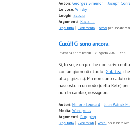
Autori:
Georges Simenon
Joseph Conr
Le cose:
Whisky
Luoghi:
Scozia
Argomenti:
Racconti
su Separazione consensuale
Leggi tutto
1 commento
Accedi
per lasciare co
Cucù!! Ci sono ancora.
Inviato da
Enrico Rotelli
il 31 Agosto, 2007 - 17:54
Si, lo so, è un po' che non scrivo nul
con un giorno di ritardo:
Galatea
, ch
alla pigrizia...). Ma non sono caduto
nascosto in un nodo (della Rete) per 
non la cambio, nossignori.
Autori:
Elmore Leonard
Jean Patrick M
Media:
Wordpress
Argomenti:
Blogging
su Cucù!! Ci sono ancora.
Leggi tutto
2 commenti
Accedi
per lasciare co