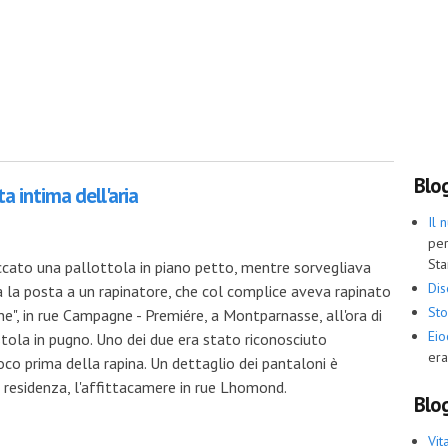
usa con “Maigret e la giovane morta”
Blo
ta intima dell'aria
Il 
per
Sta
 beccato una pallottola in piano petto, mentre sorvegliava
Dis
 la posta a un rapinatore, che col complice aveva rapinato
Sto
ne", in rue Campagne - Premiére, a Montparnasse, all'ora di
Ei
stola in pugno. Uno dei due era stato riconosciuto
era
oco prima della rapina. Un dettaglio dei pantaloni è
a residenza, l'affittacamere in rue Lhomond.
Blog
Vit