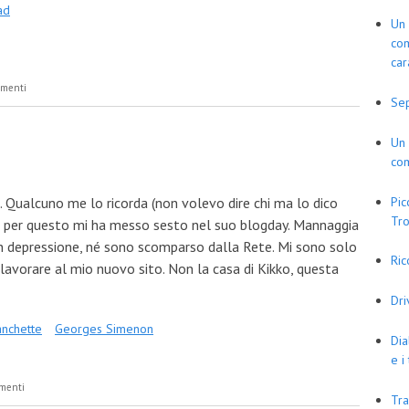
ad
Un 
com
car
mmenti
Se
Un 
com
Pic
la. Qualcuno me lo ricorda (non volevo dire chi ma lo dico
Tro
e per questo mi ha messo sesto nel suo blogday. Mannaggia
 in depressione, né sono scomparso dalla Rete. Mi sono solo
Ric
lavorare al mio nuovo sito. Non la casa di Kikko, questa
Dr
anchette
Georges Simenon
Dia
e i
mmenti
Tra