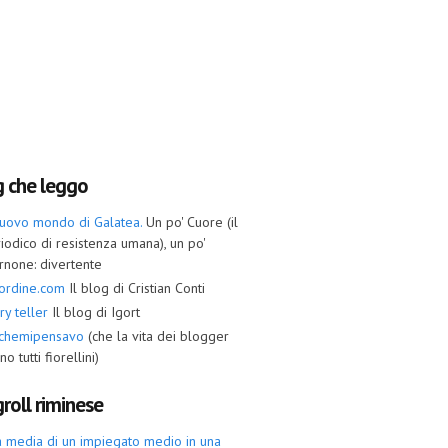
g che leggo
nuovo mondo di Galatea.
Un po' Cuore (il
iodico di resistenza umana), un po'
rnone: divertente
ordine.com
Il blog di Cristian Conti
ry teller
Il blog di Igort
ochemipensavo
(che la vita dei blogger
no tutti fiorellini)
roll riminese
a media di un impiegato medio in una