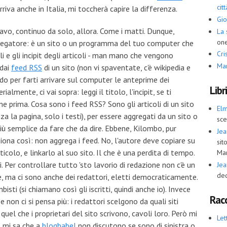
cit
arriva anche in Italia, mi toccherà capire la differenza.
Gio
avo, continuo da solo, allora. Come i matti. Dunque,
La 
one
gatore: è un sito o un programma del tuo computer che
Cris
toli e gli incipit degli articoli - man mano che vengono
Ma
 dai
feed RSS
di un sito (non vi spaventate, c'è wikipedia e
o per farti arrivare sul computer le anteprime dei
Libr
lmente, ci vai sopra: leggi il titolo, l'incipit, se ti
ome prima. Cosa sono i feed RSS? Sono gli articoli di un sito
El
a la pagina, solo i testi), per essere aggregati da un sito o
sce
ù semplice da fare che da dire. Ebbene, Kilombo, pur
Jea
na così: non aggrega i feed. No, l'autore deve copiare su
sit
rticolo, e linkarlo al suo sito. Il che è una perdita di tempo.
Ma
 Per controllare tutto 'sto lavorio di redazione non c'è un
Jea
ded
, ma ci sono anche dei redattori, eletti democraticamente.
sti (si chiamano così gli iscritti, quindi anche io). Invece
Racc
 non ci si pensa più: i redattori scelgono da quali siti
 quel che i proprietari del sito scrivono, cavoli loro. Però mi
Let
, mi sa che a
blogbabel
non discutono se sono di sinistra o