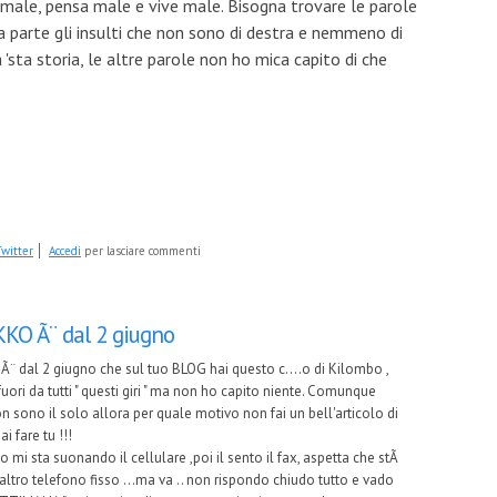
 male, pensa male e vive male. Bisogna trovare le parole
 a parte gli insulti che non sono di destra e nemmeno di
ta 'sta storia, le altre parole non ho mica capito di che
witter
Accedi
per lasciare commenti
KKO Ã¨ dal 2 giugno
Ã¨ dal 2 giugno che sul tuo BLOG hai questo c....o di Kilombo ,
uori da tutti " questi giri " ma non ho capito niente. Comunque
 sono il solo allora per quale motivo non fai un bell'articolo di
i fare tu !!!
uto mi sta suonando il cellulare ,poi il sento il fax, aspetta che stÃ
ltro telefono fisso ...ma va .. non rispondo chiudo tutto e vado