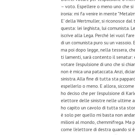
– voto. Espellere o meno uno che si c
ironia: mi fa venire in mente "Metalme
E' della Wertmuller, si riconosce dal 
questa: lei leghista, lui comunista. Lei
iscrive alla Lega. Perché lei vuol fa
di un comunista puro su un vassoio. E lu
ma poi dopo legge, nella tessera, che
ti lamenti, sarà contento il senatur: è
votare l'espulsione di uno che si chi
non è mica una pataccata. Anzi, dicia
sinistra. Alla fine di tutta sta pappa
espellerlo o meno. E allora, siccome 
ho deciso che per l'espulsione di Kar
elettore delle sinistre nelle ultime
ho capito un cavolo di tutta sta storia
è solo per quello mi basta non andarc
milioni al mondo, chemmifrega. Ma pro
come l'elettore di destra quando si è 