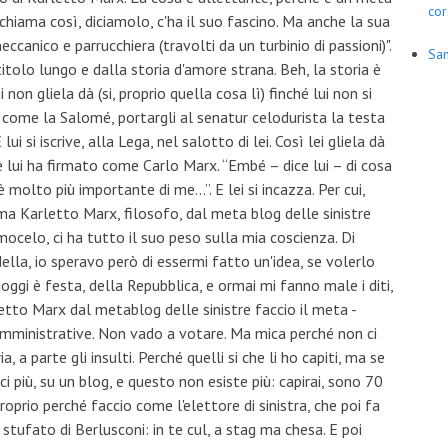
cor
hiama così, diciamolo, c'ha il suo fascino. Ma anche la sua
ccanico e parrucchiera (travolti da un turbinio di passioni)".
San
titolo lungo e dalla storia d'amore strana. Beh, la storia è
 non gliela dà (si, proprio quella cosa lì) finché lui non si
re come la Salomé, portargli al senatur celodurista la testa
i si iscrive, alla Lega, nel salotto di lei. Così lei gliela dà
 lui ha firmato come Carlo Marx. “Embé – dice lui – di cosa
 molto più importante di me...”. E lei si incazza. Per cui,
ama Karletto Marx, filosofo, dal meta blog delle sinistre
mocelo, ci ha tutto il suo peso sulla mia coscienza. Di
rdella, io speravo però di essermi fatto un'idea, se volerlo
oggi è festa, della Repubblica, e ormai mi fanno male i diti,
letto Marx dal metablog delle sinistre faccio il meta -
 amministrative. Non vado a votare. Ma mica perché non ci
, a parte gli insulti. Perché quelli si che li ho capiti, ma se
i più, su un blog, e questo non esiste più: capirai, sono 70
prio perché faccio come l'elettore di sinistra, che poi fa
stufato di Berlusconi: in te cul, a stag ma chesa. E poi