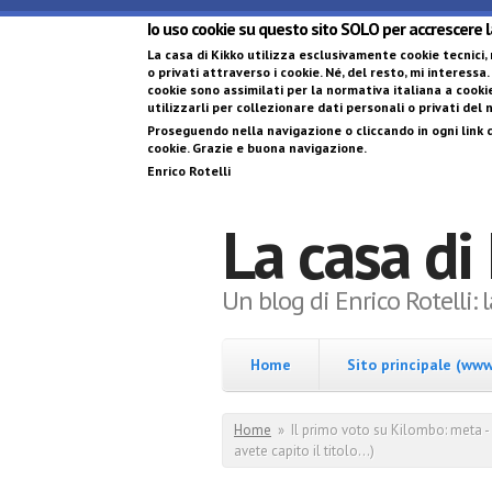
Io uso cookie su questo sito SOLO per accrescere 
La casa di Kikko utilizza esclusivamente cookie tecnici,
o privati attraverso i cookie
. Né, del resto, mi interessa.
cookie sono assimilati per la normativa italiana a cookie
utilizzarli per collezionare dati personali o privati del
Proseguendo nella navigazione o cliccando in ogni link d
cookie. Grazie e buona navigazione.
Enrico Rotelli
La casa di
Un blog di Enrico Rotelli: 
Home
Sito principale (www.
Tu sei qui
Home
»
Il primo voto su Kilombo: meta - 
avete capito il titolo...)