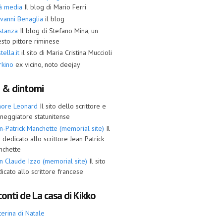
tà media
Il blog di Mario Ferri
vanni Benaglia
il blog
stanza
Il blog di Stefano Mina, un
sto pittore riminese
tella.it
il sito di Maria Cristina Muccioli
rkino
ex vicino, noto deejay
i & dintorni
more Leonard
Il sito dello scrittore e
neggiatore statunitense
n-Patrick Manchette (memorial site)
Il
o dedicato allo scrittore Jean Patrick
nchette
n Claude Izzo (memorial site)
Il sito
icato allo scrittore francese
onti de La casa di Kikko
terina di Natale