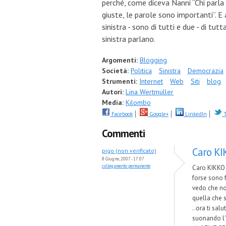
perché, come diceva Nanni “Chi parla
giuste, le parole sono importanti”. E
sinistra - sono di tutti e due - di tut
sinistra parlano.
Argomenti:
Blogging
Società:
Politica
Sinistra
Democrazia
Strumenti:
Internet
Web
Siti
blog
Autori:
Lina Wertmuller
Media:
Kilombo
Facebook
Google+
LinkedIn
T
Commenti
Caro KI
pigo (non verificato)
8 Giugno, 2007 - 17:07
collegamento permanente
Caro KIKKO 
forse sono f
vedo che non
quella che sa
..ora ti sal
suonando l'a