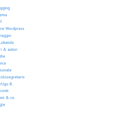
ogging
nema
f
ove Wordpress
viaggio
 Lokanda
ri & autori
dia
ica
sonale
colosegretario
rUgo B.
conti
ini & co.
gle