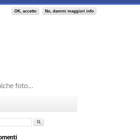
principale
OK, accetto
No, dammi maggiori info
ualche foto…
 di ricerca
Cerca
omenti