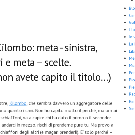
Bl
Ci
Gol
I l
In 
ilombo: meta - sinistra,
La
Lib
i e meta – scelte.
Me
Mus
Per
on avete capito il titolo...)
Pic
Pie
Rac
Rim
stre,
Kilombo
, che sembra davvero un aggregatore delle
Sin
icono quanto i cani. Non ho capito molto il perché, ma ormai
i schiaffoni, va a capire chi ha dato il primo o il secondo:
d andarci in mezzo, rischi di prenderne pure tu. Ma provo a
chiaffoni degli altri (e magari prenderli). E' solo perché –