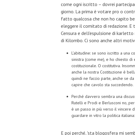
come ogni iscritto – dovrei partecipa
giorno. La prima è votare pro o cont
fatto qualcosa che non ho capito bene,
eleggere il comitato di redazione. E t
Censura e dell'espulsione di karletto
di Kilombo. Ci sono anche altri motiv
L'abitudine: se sono iscritto a una 
sinistra (come me), e ho chiesto di 
costituzionale. O costitutiva. Ins
anche la nostra Costituzione è bella
quindi ne faccio parte, anche se da 
capire che cavolo sta succedendo.
Perché davvero sembra una discussi
Rutelli e Prodi e Berlusconi no, pe
è un passo in più verso il vincere
guardare in vitro la politica italian
E poi perché, 'sta blogosfera mi semb