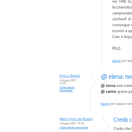
via " FINE S
bicchierotto
campionato 
cercherÃ di 
comunque va
insonni a q
Ciao a dopo
PIGO
Accedi
per las
@ elena: non
Enrico Rotelli
4 Giugno, 2007 -
14:39
@ elena
: non siam
collegamento
permanente
@ samie
: grazie pe
Accedi
per lasciare c
Credo c
Mario (non verificato)
2 Giugno, 2007 - 20:45
collegamento permanente
Credo che t