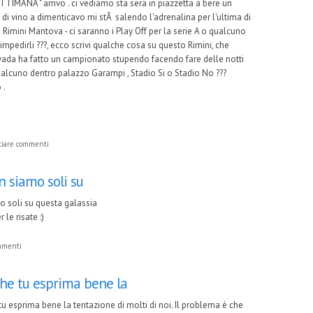
ETTIMANA " arrivo . ci vediamo sta sera in piazzetta a bere un
 di vino a dimenticavo mi stÃ salendo l'adrenalina per l'ultima di
Rimini Mantova - ci saranno i Play Off per la serie A o qualcuno
impedirli ???, ecco scrivi qualche cosa su questo Rimini, che
da ha fatto un campionato stupendo facendo fare delle notti
ualcuno dentro palazzo Garampi , Stadio Si o Stadio No ???
 .
ciare commenti
 siamo soli su
o soli su questa galassia
r le risate :)
ommenti
he tu esprima bene la
u esprima bene la tentazione di molti di noi. Il problema è che