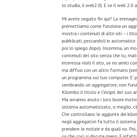
lo studia, il web2.0). E se il web 2.0 
Mi avete seguito fin qui? Lo immagin
premettiamo come funziona un aggre
mostra i contenuti di altri siti – i ti
pubblicati, pescandoli in automatico
poi lo spiego dopo). Insomma, un mod
contenuti del sito senza che tu, materia
interessa visiti il sito, se no amici c
ma diffusi con un altro formato (senz
un programma sul tuo computer. E' pi
sembrando un aggregatore, non funzio
Kilombo il titolo e l'incipit del suo a
Ma avranno avuto i loro buoni motivi.
sistema automatizzato, o meglio, c'è
Che controllano le aggiunte dei kilombi
negli aggregatori fa tutto il sistema e
prendere le notizie e da quali no. Poi,
sa che così si discute meno. E infatti