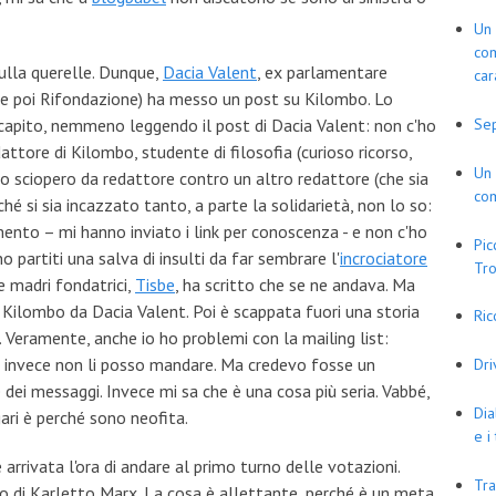
Un 
com
ulla querelle. Dunque,
Dacia Valent
, ex parlamentare
car
 e poi Rifondazione) ha messo un post su Kilombo. Lo
capito, nemmeno leggendo il post di Dacia Valent: non c'ho
Se
attore di Kilombo, studente di filosofia (curioso ricorso,
Un 
no sciopero da redattore contro un altro redattore (che sia
com
hé si sia incazzato tanto, a parte la solidarietà, non lo so:
omento – mi hanno inviato i link per conoscenza - e non c'ho
Pic
o partiti una salva di insulti da far sembrare l'
incrociatore
Tro
e madri fondatrici,
Tisbe
, ha scritto che se ne andava. Ma
i Kilombo da Dacia Valent. Poi è scappata fuori una storia
Ric
. Veramente, anche io ho problemi con la mailing list:
e invece non li posso mandare. Ma credevo fosse un
Dr
ei messaggi. Invece mi sa che è una cosa più seria. Vabbé,
Dia
ri è perché sono neofita.
e i
arrivata l'ora di andare al primo turno delle votazioni.
Tra
o di Karletto Marx. La cosa è allettante, perché è un meta