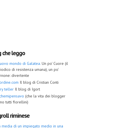
g che leggo
nuovo mondo di Galatea.
Un po' Cuore (il
iodico di resistenza umana), un po'
rnone: divertente
ordine.com
Il blog di Cristian Conti
ry teller
Il blog di Igort
ochemipensavo
(che la vita dei blogger
no tutti fiorellini)
roll riminese
a media di un impiegato medio in una