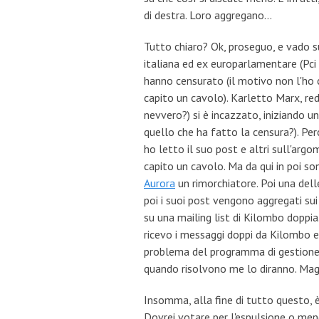
di destra. Loro aggregano...
Tutto chiaro? Ok, proseguo, e vado s
italiana ed ex europarlamentare (Pci
hanno censurato (il motivo non l'ho 
capito un cavolo). Karletto Marx, red
nevvero?) si è incazzato, iniziando u
quello che ha fatto la censura?). Perc
ho letto il suo post e altri sull'arg
capito un cavolo. Ma da qui in poi son
Aurora
un rimorchiatore. Poi una dell
poi i suoi post vengono aggregati su
su una mailing list di Kilombo doppia
ricevo i messaggi doppi da Kilombo 
problema del programma di gestione d
quando risolvono me lo diranno. Maga
Insomma, alla fine di tutto questo, è 
Dovrei votare per l'espulsione o men