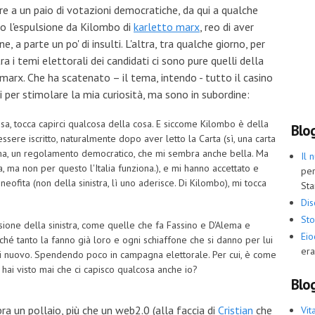
re a un paio di votazioni democratiche, da qui a qualche
ro l'espulsione da Kilombo di
karletto marx
, reo di aver
 a parte un po' di insulti. L'altra, tra qualche giorno, per
ra i temi elettorali dei candidati ci sono pure quelli della
 marx. Che ha scatenato – il tema, intendo - tutto il casino
i per stimolare la mia curiosità, ma sono in subordine:
cosa, tocca capirci qualcosa della cosa. E siccome Kilombo è della
Blo
essere iscritto, naturalmente dopo aver letto la Carta (sì, una carta
omma, un regolamento democratico, che mi sembra anche bella. Ma
Il 
, ma non per questo l'Italia funziona.), e mi hanno accettato e
per
neofita (non della sinistra, lì uno aderisce. Di Kilombo), mi tocca
Sta
Dis
Sto
one della sinistra, come quelle che fa Fassino e D'Alema e
Ei
rché tanto la fanno già loro e ogni schiaffone che si danno per lui
era
 di nuovo. Spendendo poco in campagna elettorale. Per cui, è come
a: hai visto mai che ci capisco qualcosa anche io?
Blog
ra un pollaio, più che un web2.0 (alla faccia di
Cristian
che
Vit