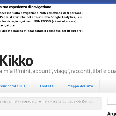
Salta al contenuto 
la tua esperienza di navigazione
 necessari alla navigazione.
NON colleziona dati personali
 Per le statistiche del sito utilizzo Google Analytics, i cui
 tecnici e, in ogni caso,
NON POSSO (né mi interessa)
 navigatore
.
i questa pagina mi stai dando il consenso per utilizzare i
 Kikko
la mia Rimini, appunti, viaggi, racconti, libri e q
enricorotelli.it)
Contatti
Mappa del sito
Form
sinistra, meta - aggregatori e meta – scelte. Consapevoli. (Se non
Arg