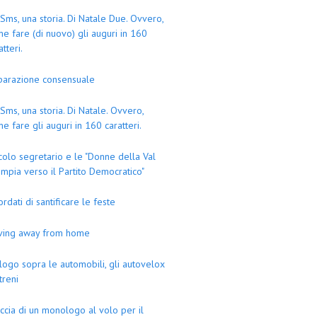
Sms, una storia. Di Natale Due. Ovvero,
e fare (di nuovo) gli auguri in 160
atteri.
parazione consensuale
Sms, una storia. Di Natale. Ovvero,
e fare gli auguri in 160 caratteri.
colo segretario e le "Donne della Val
mpia verso il Partito Democratico"
ordati di santificare le feste
iving away from home
logo sopra le automobili, gli autovelox
 treni
ccia di un monologo al volo per il