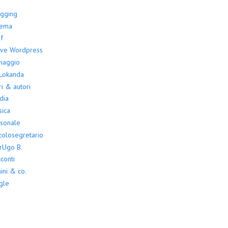
ogging
nema
f
ove Wordpress
viaggio
 Lokanda
ri & autori
dia
ica
sonale
colosegretario
rUgo B.
conti
ini & co.
gle