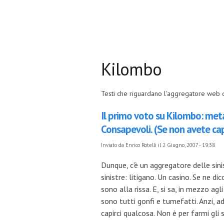
Kilombo
Testi che riguardano l'aggregatore web d
Il primo voto su Kilombo: meta 
Consapevoli. (Se non avete capit
Inviato da
Enrico Rotelli
il 2 Giugno, 2007 - 19:38
Dunque, c'è un aggregatore delle sini
sinistre: litigano. Un casino. Se ne d
sono alla rissa. E, si sa, in mezzo agl
sono tutti gonfi e tumefatti. Anzi, a
capirci qualcosa. Non è per farmi gli s