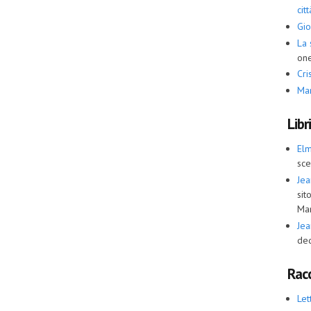
cit
Gio
La 
one
Cris
Ma
Libr
El
sce
Jea
sit
Ma
Jea
ded
Racc
Let