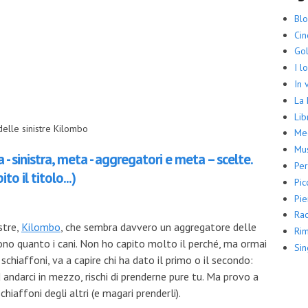
Bl
Ci
Gol
I l
In 
La
Lib
elle sinistre Kilombo
Me
Mus
- sinistra, meta - aggregatori e meta – scelte.
Per
o il titolo...)
Pic
Pie
Rac
stre,
Kilombo
, che sembra davvero un aggregatore delle
Rim
icono quanto i cani. Non ho capito molto il perché, ma ormai
Sin
i schiaffoni, va a capire chi ha dato il primo o il secondo:
d andarci in mezzo, rischi di prenderne pure tu. Ma provo a
chiaffoni degli altri (e magari prenderli).