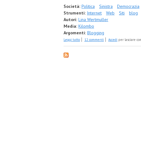
Società:
Politica
Sinistra
Democrazia
Strumenti:
Internet
Web
Siti
blog
Autori:
Lina Wertmuller
Media:
Kilombo
Argomenti:
Blogging
su Il primo voto su Kilombo: meta - sinistr
Leggi tutto
12 commenti
Accedi
per lasciare c