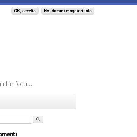
principale
OK, accetto
No, dammi maggiori info
ualche foto…
 di ricerca
Cerca
omenti