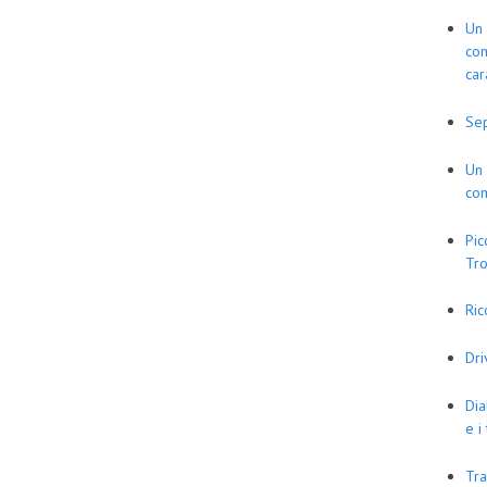
Un 
com
car
Se
Un 
com
Pic
Tro
Ric
Dr
Dia
e i
Tra