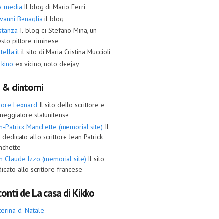
tà media
Il blog di Mario Ferri
vanni Benaglia
il blog
stanza
Il blog di Stefano Mina, un
sto pittore riminese
tella.it
il sito di Maria Cristina Muccioli
rkino
ex vicino, noto deejay
i & dintorni
more Leonard
Il sito dello scrittore e
neggiatore statunitense
n-Patrick Manchette (memorial site)
Il
o dedicato allo scrittore Jean Patrick
nchette
n Claude Izzo (memorial site)
Il sito
icato allo scrittore francese
onti de La casa di Kikko
terina di Natale