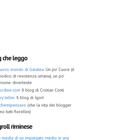
g che leggo
nuovo mondo di Galatea.
Un po' Cuore (il
iodico di resistenza umana), un po'
rnone: divertente
ordine.com
Il blog di Cristian Conti
ry teller
Il blog di Igort
ochemipensavo
(che la vita dei blogger
no tutti fiorellini)
roll riminese
a media di un impiegato medio in una