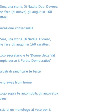
Sms, una storia. Di Natale Due. Ovvero,
e fare (di nuovo) gli auguri in 160
atteri.
parazione consensuale
Sms, una storia. Di Natale. Ovvero,
e fare gli auguri in 160 caratteri.
colo segretario e le "Donne della Val
mpia verso il Partito Democratico"
ordati di santificare le feste
iving away from home
logo sopra le automobili, gli autovelox
 treni
ccia di un monologo al volo per il