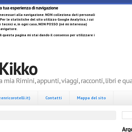
Salta al contenuto 
la tua esperienza di navigazione
 necessari alla navigazione.
NON colleziona dati personali
 Per le statistiche del sito utilizzo Google Analytics, i cui
 tecnici e, in ogni caso,
NON POSSO (né mi interessa)
 navigatore
.
i questa pagina mi stai dando il consenso per utilizzare i
 Kikko
la mia Rimini, appunti, viaggi, racconti, libri e q
enricorotelli.it)
Contatti
Mappa del sito
Form
Arg