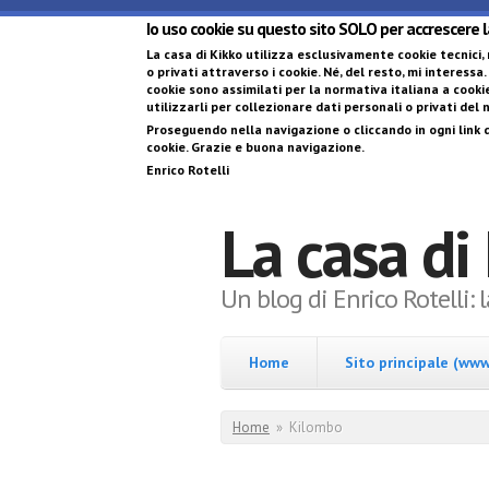
Io uso cookie su questo sito SOLO per accrescere 
La casa di Kikko utilizza esclusivamente cookie tecnici,
o privati attraverso i cookie
. Né, del resto, mi interessa.
cookie sono assimilati per la normativa italiana a cookie
utilizzarli per collezionare dati personali o privati del
Proseguendo nella navigazione o cliccando in ogni link d
cookie. Grazie e buona navigazione.
Enrico Rotelli
La casa di
Un blog di Enrico Rotelli: 
Home
Sito principale (www.
Tu sei qui
Home
»
Kilombo