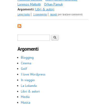
Lorenzo Mattotti
Orhan Pamuk
Argomenti:
Libri & autori
su I libri che metterei sotto l'albero di Natale (che
Leggi tutto
1 commento
Accedi
per lasciare commenti
non ho fatto ma prima o poi mi deciderò a rifarlo).
Parte prima.
Form di ricerca
Cerca
Argomenti
Blogging
Cinema
Golf
I love Wordpress
In viaggio
La Lokanda
Libri & autori
Media
Musica