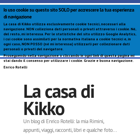
Io uso cookie su questo sito SOLO per accrescere la tua esperienza
di navigazione
La casa di Kikko utilizza esclusivamente cookie tecnici, necessari alla
navigazione.
NON colleziona dati personali o privati attraverso i cookie
. Né,
del resto, mi interessa. Per le statistiche del sito utilizzo Google Analytics,
i cui cookie sono assimilati per la normativa italiana a cookie tecnici e, in
ogni caso,
NON POSSO (né mi interessa) utilizzarli per collezionare dati
personali o privati del navigatore
.
Proseguendo nella navigazione o cliccando in ogni link di questa pagina mi
S
stai dando il consenso per utilizzare i cookie. Grazie e buona navigazione.
c
Enrico Rotelli
p
La casa di
Kikko
Un blog di Enrico Rotelli: la mia Rimini,
appunti, viaggi, racconti, libri e qualche foto…