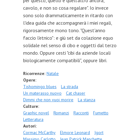
per questo, quello e quell'altro ancora,
cavolo, e non so cosa regalare". Io invece
sono solo drammaticamente in ritardo con
l'idea guida che accompagnerà i miei regali,
rigorosamente mono tono. "Quest'anno
faccio l'etnico": e giù set da colazione equo
solidale nel senso di cibo e oggetti dal terzo
mondo. Oppure cesti "cibi da aziende locali
biologicamente compatibili", oppure libri.
Ricorrenze:
Natale
Opere:
Tishomingo blues
La strada
Un materasso nuovo
Cat chaser
Dimmi che non vuoi morire
La stanza
Culture:
Graphic novel
Romanzi
Racconti
Fumetto
Letteratura
Autori:
Cormac McCarthy
Elmore Leonard
Igort
Massimo Carlotto
Jean Patrick Manchette