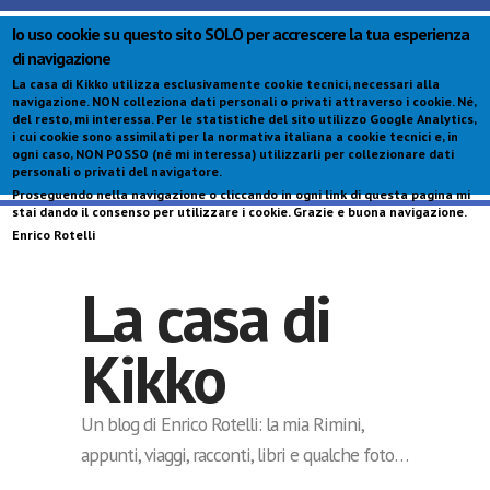
Io uso cookie su questo sito SOLO per accrescere la tua esperienza
di navigazione
La casa di Kikko utilizza esclusivamente cookie tecnici, necessari alla
navigazione.
NON colleziona dati personali o privati attraverso i cookie
. Né,
del resto, mi interessa. Per le statistiche del sito utilizzo Google Analytics,
i cui cookie sono assimilati per la normativa italiana a cookie tecnici e, in
ogni caso,
NON POSSO (né mi interessa) utilizzarli per collezionare dati
personali o privati del navigatore
.
Proseguendo nella navigazione o cliccando in ogni link di questa pagina mi
S
stai dando il consenso per utilizzare i cookie. Grazie e buona navigazione.
c
Enrico Rotelli
p
La casa di
Kikko
Un blog di Enrico Rotelli: la mia Rimini,
appunti, viaggi, racconti, libri e qualche foto…