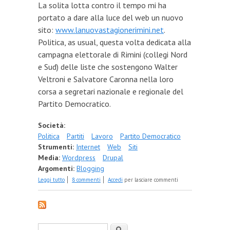
La solita lotta contro il tempo mi ha
portato a dare alla luce del web un nuovo
sito:
www.lanuovastagionerimini.net
.
Politica, as usual, questa volta dedicata alla
campagna elettorale di Rimini (collegi Nord
e Sud) delle liste che sostengono Walter
Veltroni e Salvatore Caronna nella loro
corsa a segretari nazionale e regionale del
Partito Democratico.
Società:
Politica
Partiti
Lavoro
Partito Democratico
Strumenti:
Internet
Web
Siti
Media:
Wordpress
Drupal
Argomenti:
Blogging
su Le prime parole del mio server sono Partito
Leggi tutto
8 commenti
Accedi
per lasciare commenti
Democratico. Le mie arriveranno dopo.
Form di ricerca
Cerca