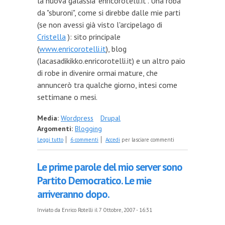
la nuova galassia "enricorotelli.it". Una roba
da "sburoni", come si direbbe dalle mie parti
(se non avessi già visto l'arcipelago di
Cristella
): sito principale
(
www.enricorotelli.it
), blog
(lacasadikikko.enricorotelli.it) e un altro paio
di robe in divenire ormai mature, che
annuncerò tra qualche giorno, intesi come
settimane o mesi.
Media:
Wordpress
Drupal
Argomenti:
Blogging
su Ecce sito
Leggi tutto
6 commenti
Accedi
per lasciare commenti
Le prime parole del mio server sono
Partito Democratico. Le mie
arriveranno dopo.
Inviato da
Enrico Rotelli
il 7 Ottobre, 2007 - 16:31