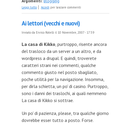
Argomenti:
Blogging
su Galleggiando nell'acqua
Leggi tutto
Accedi
per lasciare commenti
Ai lettori (vecchi e nuovi)
Inviato da
Enrico Rotelli
il 10 Novembre, 2007 - 17:59
La casa di Kikko
, purtroppo, risente ancora
del trasloco da un server a un altro, e da
wordpress a drupal. E quindi, troverete
caratteri strani nei commenti, qualche
commento giusto nel posto sbagliato,
poche utilità per la navigazione. Insomma,
per dirla schietta, un po' di casino. Purtroppo,
sono i danni dei traslochi, ai quali nemmeno
La casa di Kikko si sottrae.
Un po' di pazienza, please, tra qualche giorno
dovrebbe esser tutto a posto. Forse.