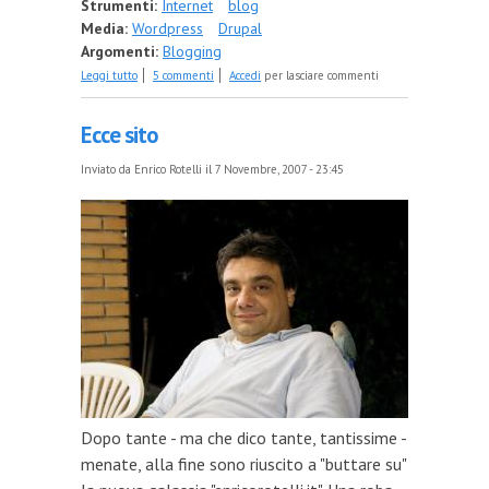
Strumenti:
Internet
blog
Media:
Wordpress
Drupal
Argomenti:
Blogging
su Ai lettori (vecchi e nuovi)
Leggi tutto
5 commenti
Accedi
per lasciare commenti
Ecce sito
Inviato da
Enrico Rotelli
il 7 Novembre, 2007 - 23:45
Dopo tante - ma che dico tante, tantissime -
menate, alla fine sono riuscito a "buttare su"