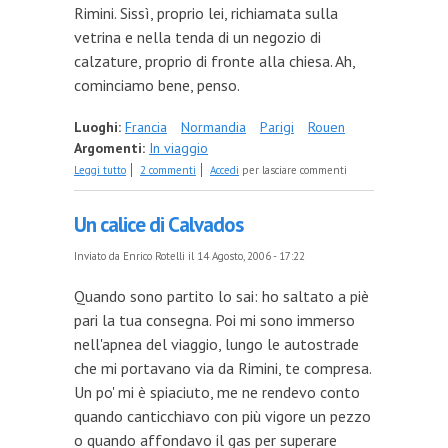
Rimini. Sissì, proprio lei, richiamata sulla
vetrina e nella tenda di un negozio di
calzature, proprio di fronte alla chiesa. Ah,
cominciamo bene, penso.
Luoghi:
Francia
Normandia
Parigi
Rouen
Argomenti:
In viaggio
su Vigilia di Ferragosto, a Rouen
Leggi tutto
2 commenti
Accedi
per lasciare commenti
Un calice di Calvados
Inviato da
Enrico Rotelli
il 14 Agosto, 2006 - 17:22
Quando sono partito lo sai: ho saltato a piè
pari la tua consegna. Poi mi sono immerso
nell'apnea del viaggio, lungo le autostrade
che mi portavano via da Rimini, te compresa.
Un po' mi è spiaciuto, me ne rendevo conto
quando canticchiavo con più vigore un pezzo
o quando affondavo il gas per superare