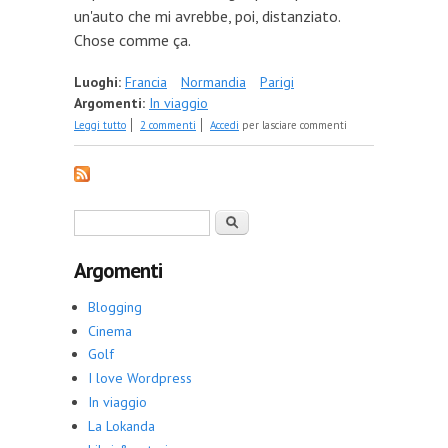
un'auto che mi avrebbe, poi, distanziato.
Chose comme ça.
Luoghi:
Francia
Normandia
Parigi
Argomenti:
In viaggio
su Un calice di Calvados
Leggi tutto
2 commenti
Accedi
per lasciare commenti
Form di ricerca
Cerca
Argomenti
Blogging
Cinema
Golf
I love Wordpress
In viaggio
La Lokanda