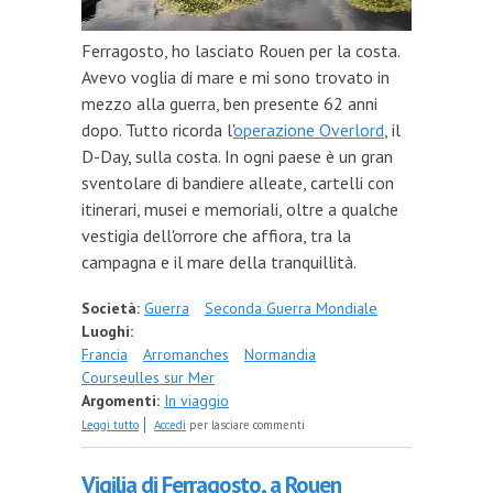
Ferragosto, ho lasciato Rouen per la costa.
Avevo voglia di mare e mi sono trovato in
mezzo alla guerra, ben presente 62 anni
dopo. Tutto ricorda l'
operazione Overlord
, il
D-Day, sulla costa. In ogni paese è un gran
sventolare di bandiere alleate, cartelli con
itinerari, musei e memoriali, oltre a qualche
vestigia dell'orrore che affiora, tra la
campagna e il mare della tranquillità.
Società:
Guerra
Seconda Guerra Mondiale
Luoghi:
Francia
Arromanches
Normandia
Courseulles sur Mer
Argomenti:
In viaggio
su Mors tua, vita mea
Leggi tutto
Accedi
per lasciare commenti
Vigilia di Ferragosto, a Rouen