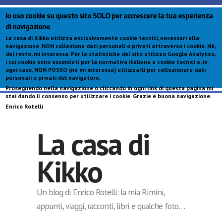
Io uso cookie su questo sito SOLO per accrescere la tua esperienza
di navigazione
La casa di Kikko utilizza esclusivamente cookie tecnici, necessari alla
navigazione.
NON colleziona dati personali o privati attraverso i cookie
. Né,
del resto, mi interessa. Per le statistiche del sito utilizzo Google Analytics,
i cui cookie sono assimilati per la normativa italiana a cookie tecnici e, in
ogni caso,
NON POSSO (né mi interessa) utilizzarli per collezionare dati
personali o privati del navigatore
.
Proseguendo nella navigazione o cliccando in ogni link di questa pagina mi
S
stai dando il consenso per utilizzare i cookie. Grazie e buona navigazione.
c
Enrico Rotelli
p
La casa di
Kikko
Un blog di Enrico Rotelli: la mia Rimini,
appunti, viaggi, racconti, libri e qualche foto…