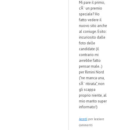
Mi pare il primo,
c'Ã¨ un premio
speciale? Ho
fatto vedere il
nuovo sito anche
al coniuge. Esito:
incuriosito dalle
foto delle
candidate (il
contrario mi
avrebbe fatto
pensar male..)
per Rimini Nord
("ne manca una,
s'Ã¨ ritirata", non
gli scappa
proprio niente, al
mio marito super
informato!)
Accedi
per lasciare
commenti