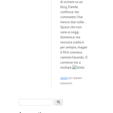
di scrivere su un
blog, Davide,
confessa: 'sto
commento l'hai
messo due volte...
Spiace che non
sarai ai seggi,
domenica: ma
nessuna scelta è
per sempre, magari
il Pd ti convince
cammin facendo. O
convince me a
mollare
Accedi
per lasciare
commenti
Form di ricerca
Cerca