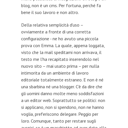
blog, non è un cms. Per fortuna, perché fa
bene il suo lavoro e non altro.
Della relativa semplicità d'uso –
ovviamente a fronte di una corretta
configurazione - ne ho avuto una piccola
prova con Emma. La quale, appena loggata,
visto che la mail speditami non arrivava, il
testo me l'ha recapitato inserendolo nel
nuovo sito – mai usato prima – per nulla
intimorita da un ambiente di lavoro
editoriale totalmente estraneo. E non è né
una sbarbina né una blogger. C'è da dire che
gli uomini danno molte meno soddisfazioni
a un editor web. Soprattutto se politici: non
si applicano, non si spendono, non ne hanno
voglia, preferiscono delegare. Peggio per
loro. Comunque, tanto per restare sugli
auspici, se è un maschietto ad aver dato alla