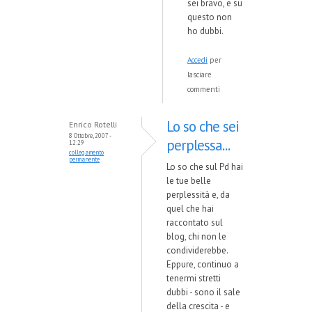
sei bravo, e su
questo non
ho dubbi.
Accedi
per
lasciare
commenti
Lo so che sei
Enrico Rotelli
8 Ottobre, 2007 -
perplessa...
12:29
collegamento
permanente
Lo so che sul Pd hai
le tue belle
perplessità e, da
quel che hai
raccontato sul
blog, chi non le
condividerebbe.
Eppure, continuo a
tenermi stretti
dubbi - sono il sale
della crescita - e