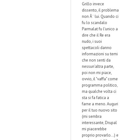
Grillo invece
dissento, il problema
non Ã¨ lui. Quando ci
fu lo scandalo
Parmalat fu l'unico a
dire che il Re era
nudo, i suoi
spettacoli danno
informazioni su temi
che non senti da
nessun'altra parte,
poi non mi piace,
ovvio, il "vaffa" come
programma politico,
ma qualche volta ci
sta si fa fatica a
farne a meno. Auguri
per il tuo nuovo sito
(mi sembra
interessante, Drupal
mi piacerebbe
proprio provarlo...) e