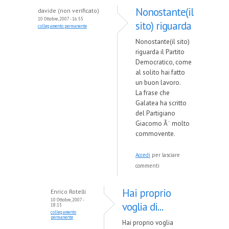
Nonostante(il
davide (non verificato)
10 Ottobre, 2007 - 16:55
sito) riguarda
collegamento permanente
Nonostante(il sito)
riguarda il Partito
Democratico, come
al solito hai fatto
un buon lavoro.
La frase che
Galatea ha scritto
del Partigiano
Giacomo Ã¨ molto
commovente.
Accedi
per lasciare
commenti
Hai proprio
Enrico Rotelli
10 Ottobre, 2007 -
voglia di...
18:13
collegamento
permanente
Hai proprio voglia