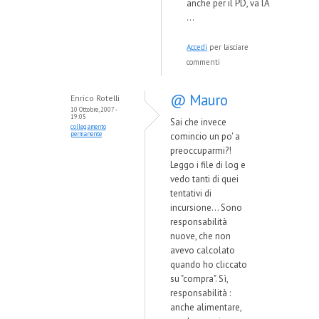
anche per il PD, va lÃ
...
Accedi
per lasciare
commenti
@ Mauro
Enrico Rotelli
10 Ottobre, 2007 -
19:05
Sai che invece
collegamento
permanente
comincio un po' a
preoccuparmi?!
Leggo i file di log e
vedo tanti di quei
tentativi di
incursione... Sono
responsabilità
nuove, che non
avevo calcolato
quando ho cliccato
su "compra". Sì,
responsabilità :
anche alimentare,