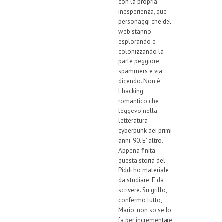
con la propria
inesperienza, quei
personaggi che del
web stanno
esplorando e
colonizzando la
parte peggiore,
spammers e via
dicendo. Non è
l'hacking
romantico che
leggevo nella
letteratura
cyberpunk dei primi
anni '90. E' altro.
Appena finita
questa storia del
Piddi ho materiale
da studiare. E da
scrivere. Su grillo,
confermo tutto,
Mario: non so se lo
fa per incrementare