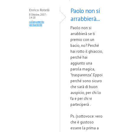
Paolo non si
Enrico Rotelli
8 Ottobre, 2007 -
arrabbierà...
14:18
collegamento
permanente
Paolo non si
arrabbierà se ti
premio con un
bacio, no? Perché
hai rotto il ghiaccio,
perché hai
aggiunto una
parola magica,
"trasparenza". Eppoi
perché sono sicuro
che sarà di buon
auspicio, per chi lo
fa e per chi vi
parteciperà .
Ps. (sottovoce: vero
che è gustoso
essere la prima a