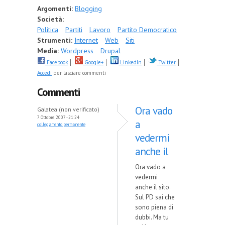
Argomenti:
Blogging
Società:
Politica
Partiti
Lavoro
Partito Democratico
Strumenti:
Internet
Web
Siti
Media:
Wordpress
Drupal
Facebook
Google+
LinkedIn
Twitter
Accedi
per lasciare commenti
Commenti
Ora vado
Galatea (non verificato)
7 Ottobre, 2007 - 21:24
a
collegamento permanente
vedermi
anche il
Ora vado a
vedermi
anche il sito.
Sul PD sai che
sono piena di
dubbi. Ma tu