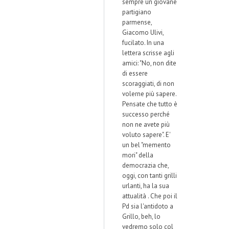
sempre un giovane
partigiano
parmense,
Giacomo Ulivi,
fucilato. In una
lettera scrisse agli
amici: "No, non dite
di essere
scoraggiati, di non
volerne più sapere.
Pensate che tutto è
successo perché
non ne avete più
voluto sapere". E'
un bel "memento
mori" della
democrazia che,
oggi, con tanti grilli
urlanti, ha la sua
attualità . Che poi il
Pd sia l'antidoto a
Grillo, beh, lo
vedremo solo col