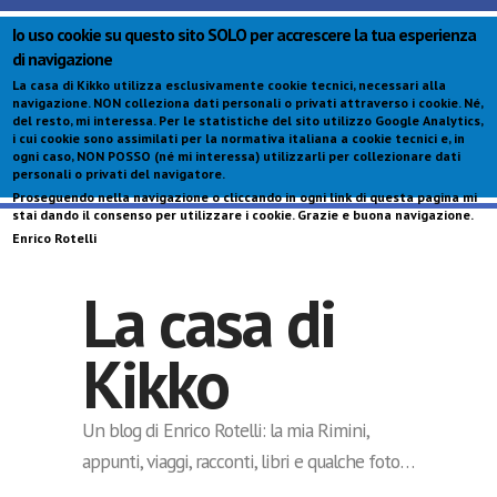
Io uso cookie su questo sito SOLO per accrescere la tua esperienza
di navigazione
La casa di Kikko utilizza esclusivamente cookie tecnici, necessari alla
navigazione.
NON colleziona dati personali o privati attraverso i cookie
. Né,
del resto, mi interessa. Per le statistiche del sito utilizzo Google Analytics,
i cui cookie sono assimilati per la normativa italiana a cookie tecnici e, in
ogni caso,
NON POSSO (né mi interessa) utilizzarli per collezionare dati
personali o privati del navigatore
.
Proseguendo nella navigazione o cliccando in ogni link di questa pagina mi
S
stai dando il consenso per utilizzare i cookie. Grazie e buona navigazione.
c
Enrico Rotelli
p
La casa di
Kikko
Un blog di Enrico Rotelli: la mia Rimini,
appunti, viaggi, racconti, libri e qualche foto…