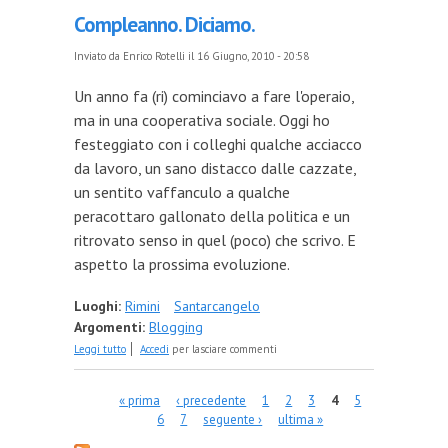
Compleanno. Diciamo.
Inviato da
Enrico Rotelli
il 16 Giugno, 2010 - 20:58
Un anno fa (ri) cominciavo a fare l'operaio,
ma in una cooperativa sociale. Oggi ho
festeggiato con i colleghi qualche acciacco
da lavoro, un sano distacco dalle cazzate,
un sentito vaffanculo a qualche
peracottaro gallonato della politica e un
ritrovato senso in quel (poco) che scrivo. E
aspetto la prossima evoluzione.
Luoghi:
Rimini
Santarcangelo
Argomenti:
Blogging
su Compleanno. Diciamo.
Leggi tutto
Accedi
per lasciare commenti
Pagine
« prima
‹ precedente
1
2
3
4
5
6
7
seguente ›
ultima »