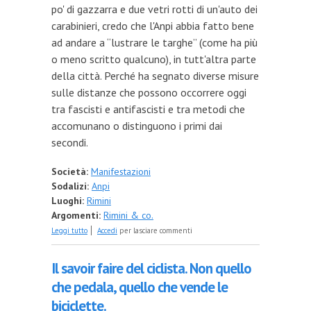
po' di gazzarra e due vetri rotti di un'auto dei
carabinieri, credo che l'Anpi abbia fatto bene
ad andare a “lustrare le targhe” (come ha più
o meno scritto qualcuno), in tutt'altra parte
della città. Perché ha segnato diverse misure
sulle distanze che possono occorrere oggi
tra fascisti e antifascisti e tra metodi che
accomunano o distinguono i primi dai
secondi.
Società:
Manifestazioni
Sodalizi:
Anpi
Luoghi:
Rimini
Argomenti:
Rimini & co.
su Quel che resta sono solo vetri e petardi scoppiati
Leggi tutto
Accedi
per lasciare commenti
Il savoir faire del ciclista. Non quello
che pedala, quello che vende le
biciclette.