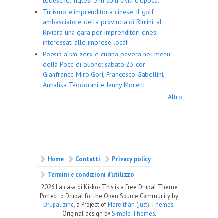
tedesche, inglesi e in abiti civili d’epoca.
Turismo e imprenditoria cinese, il golf
ambasciatore della provincia di Rimini: al
Riviera una gara per imprenditori cinesi
interessati alle imprese locali
Poesia a km zero e cucina povera nel menu
della Poco di buono: sabato 23 con
Gianfranco Miro Gori, Francesco Gabellini,
Annalisa Teodorani e Jenny Moretti
Altro
Home
Contatti
Privacy policy
Termini e condizioni d’utilizzo
2026 La casa di Kikko- This is a Free Drupal Theme
Ported to Drupal for the Open Source Community by
Drupalizing
, a Project of
More than (just) Themes
.
Original design by
Simple Themes
.