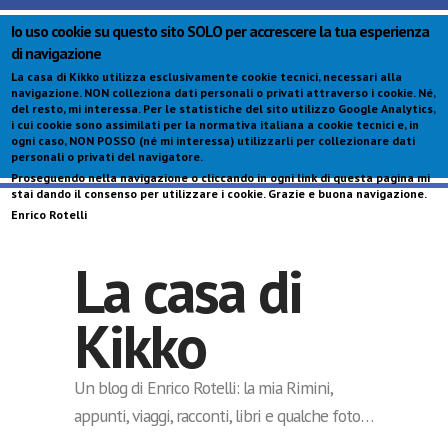
Io uso cookie su questo sito SOLO per accrescere la tua esperienza
di navigazione
La casa di Kikko utilizza esclusivamente cookie tecnici, necessari alla
navigazione.
NON colleziona dati personali o privati attraverso i cookie
. Né,
del resto, mi interessa. Per le statistiche del sito utilizzo Google Analytics,
i cui cookie sono assimilati per la normativa italiana a cookie tecnici e, in
ogni caso,
NON POSSO (né mi interessa) utilizzarli per collezionare dati
personali o privati del navigatore
.
Proseguendo nella navigazione o cliccando in ogni link di questa pagina mi
S
stai dando il consenso per utilizzare i cookie. Grazie e buona navigazione.
c
Enrico Rotelli
p
La casa di
Kikko
Un blog di Enrico Rotelli: la mia Rimini,
appunti, viaggi, racconti, libri e qualche foto…