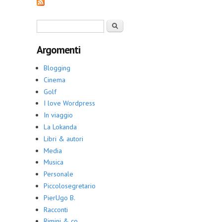
Form di ricerca
Cerca
Argomenti
Blogging
Cinema
Golf
I love Wordpress
In viaggio
La Lokanda
Libri & autori
Media
Musica
Personale
Piccolosegretario
PierUgo B.
Racconti
Rimini & co.