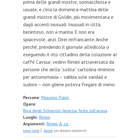
prima delle grandi mostre, sonnacchiosa e
usuale, e c'era la domenica mattina delle
grandi mostre di Goldin, più movimentata e
dagli accenti inusuali. Inusuali in città,
beninteso, non a marina. E non era
spiacevole, anzi. Direi rinfrancante. Anche
perché, prendendo il giornale all'edicola o
eseguendo il rito cittadino della colazione al
caffé Cavour, vedevi Rimini attraversata da
persone che della “solita” cartolina riminese
per antonomasia – sabbia sole sandali e
sudore – non gliene poteva fregare di meno.
Persone:
Massimo Pulini
Opere:
Riva degli Schiavoni Venezia: festa sull’acqua
Luoghi:
Rimini
Argomenti:
Rimini & co.
su Speriamo di non finire “sotto” la Linea d'ombra
Leggi tutto
Accedi
per lasciare commenti