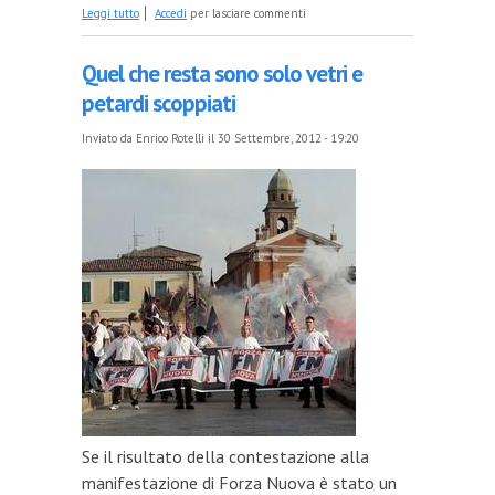
su Renzi e gli amici di destra che vogliono votare
Leggi tutto
Accedi
per lasciare commenti
alle primarie
Quel che resta sono solo vetri e
petardi scoppiati
Inviato da
Enrico Rotelli
il 30 Settembre, 2012 - 19:20
Se il risultato della contestazione alla
manifestazione di Forza Nuova è stato un