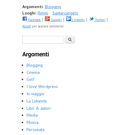
Argomenti:
Blogging
Luoghi:
Rimini
Santarcangelo
Facebook
Google+
LinkedIn
Twitter
Accedi
per lasciare commenti
Form di ricerca
Cerca
Argomenti
Blogging
Cinema
Golf
I love Wordpress
In viaggio
La Lokanda
Libri & autori
Media
Musica
Personale