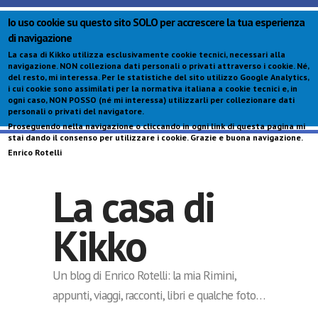
Io uso cookie su questo sito SOLO per accrescere la tua esperienza
di navigazione
La casa di Kikko utilizza esclusivamente cookie tecnici, necessari alla
navigazione.
NON colleziona dati personali o privati attraverso i cookie
. Né,
del resto, mi interessa. Per le statistiche del sito utilizzo Google Analytics,
i cui cookie sono assimilati per la normativa italiana a cookie tecnici e, in
ogni caso,
NON POSSO (né mi interessa) utilizzarli per collezionare dati
personali o privati del navigatore
.
Proseguendo nella navigazione o cliccando in ogni link di questa pagina mi
S
stai dando il consenso per utilizzare i cookie. Grazie e buona navigazione.
c
Enrico Rotelli
p
La casa di
Kikko
Un blog di Enrico Rotelli: la mia Rimini,
appunti, viaggi, racconti, libri e qualche foto…