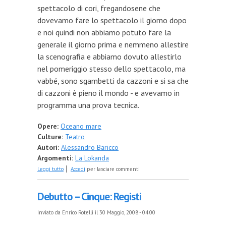
spettacolo di cori, fregandosene che
dovevamo fare lo spettacolo il giorno dopo
e noi quindi non abbiamo potuto fare la
generale il giorno prima e nemmeno allestire
la scenografia e abbiamo dovuto allestirlo
nel pomeriggio stesso dello spettacolo, ma
vabbé, sono sgambetti da cazzoni e si sa che
di cazzoni è pieno il mondo - e avevamo in
programma una prova tecnica.
Opere:
Oceano mare
Culture:
Teatro
Autori:
Alessandro Baricco
Argomenti:
La Lokanda
su Debutto – sei: Prova tecnica (bah...)
Leggi tutto
Accedi
per lasciare commenti
Debutto – Cinque: Registi
Inviato da
Enrico Rotelli
il 30 Maggio, 2008 - 04:00