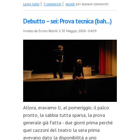
su Debutto – Sette: Salto
Leggi tutto
5 commenti
Accedi
per lasciare commenti
Debutto – sei: Prova tecnica (bah...)
Inviato da
Enrico Rotelli
il 30 Maggio, 2008 - 04:09
Allora, eravamo lì, al pomeriggio, il palco
pronto, la sabbia tutta sparsa, la prova
generale già fatta - due giorni prima perché
quei cazzoni del teatro la sera prima
avevano dato la disponibilità a uno