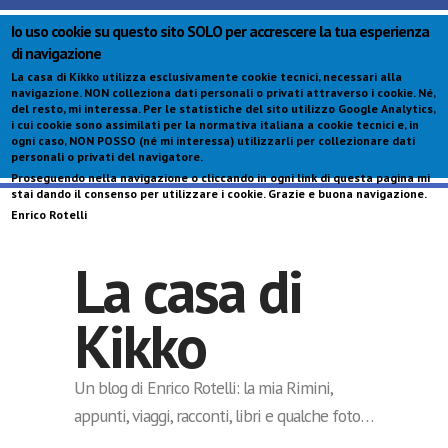
Io uso cookie su questo sito SOLO per accrescere la tua esperienza
di navigazione
La casa di Kikko utilizza esclusivamente cookie tecnici, necessari alla
navigazione.
NON colleziona dati personali o privati attraverso i cookie
. Né,
del resto, mi interessa. Per le statistiche del sito utilizzo Google Analytics,
i cui cookie sono assimilati per la normativa italiana a cookie tecnici e, in
ogni caso,
NON POSSO (né mi interessa) utilizzarli per collezionare dati
personali o privati del navigatore
.
Proseguendo nella navigazione o cliccando in ogni link di questa pagina mi
S
stai dando il consenso per utilizzare i cookie. Grazie e buona navigazione.
c
Enrico Rotelli
p
La casa di
Kikko
Un blog di Enrico Rotelli: la mia Rimini,
appunti, viaggi, racconti, libri e qualche foto…