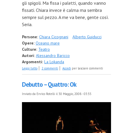
gli spigoli. Ma fissa i paletti, quando vanno
fissati. Chiara invece è calma ma sembra
sempre sul pezzo. A me va bene, gente così.
Seria.
Persone:
Chiara Cicognani
Alberto Guiducci
Opere:
Oceano mare
Culture:
Teatro
Autori:
Alessandro Baricco
Argomenti:
La Lokanda
su Debutto – Cinque: Registi
Leggi tutto
2 commenti
Accedi
per lasciare commenti
Debutto – Quattro: Ok
Inviato da
Enrico Rotelli
il 30 Maggio, 2008 - 03:55