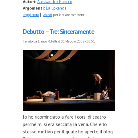
Autori:
Alessandro Baricco
Argomenti:
La Lokanda
su Debutto – Quattro: Ok
Leggi tutto
Accedi
per lasciare commenti
Debutto – Tre: Sinceramente
Inviato da
Enrico Rotelli
il 30 Maggio, 2008 - 03:51
Io ho ricominciato a fare i corsi di teatro
perché mi si era seccata la vena. Che è lo
stesso motivo per il quale ho aperto il blog.