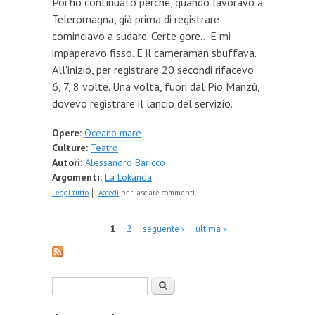
Poi ho continuato perché, quando lavoravo a
Teleromagna, già prima di registrare
cominciavo a sudare. Certe gore... E mi
impaperavo fisso. E il cameraman sbuffava.
All'inizio, per registrare 20 secondi rifacevo
6, 7, 8 volte. Una volta, fuori dal Pio Manzù,
dovevo registrare il lancio del servizio.
Opere:
Oceano mare
Culture:
Teatro
Autori:
Alessandro Baricco
Argomenti:
La Lokanda
su Debutto – Tre: Sinceramente
Leggi tutto
Accedi
per lasciare commenti
Pagine
1
2
seguente ›
ultima »
Form di ricerca
Cerca