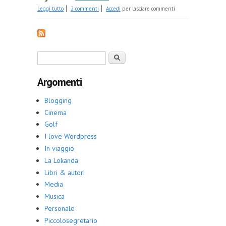
su Debutto – Cinque: Registi
Leggi tutto
2 commenti
Accedi
per lasciare commenti
Form di ricerca
Cerca
Argomenti
Blogging
Cinema
Golf
I love Wordpress
In viaggio
La Lokanda
Libri & autori
Media
Musica
Personale
Piccolosegretario