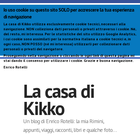
Io uso cookie su questo sito SOLO per accrescere la tua esperienza
di navigazione
La casa di Kikko utilizza esclusivamente cookie tecnici, necessari alla
navigazione.
NON colleziona dati personali o privati attraverso i cookie
. Né,
del resto, mi interessa. Per le statistiche del sito utilizzo Google Analytics,
i cui cookie sono assimilati per la normativa italiana a cookie tecnici e, in
ogni caso,
NON POSSO (né mi interessa) utilizzarli per collezionare dati
personali o privati del navigatore
.
Proseguendo nella navigazione o cliccando in ogni link di questa pagina mi
S
stai dando il consenso per utilizzare i cookie. Grazie e buona navigazione.
c
Enrico Rotelli
p
La casa di
Kikko
Un blog di Enrico Rotelli: la mia Rimini,
appunti, viaggi, racconti, libri e qualche foto…