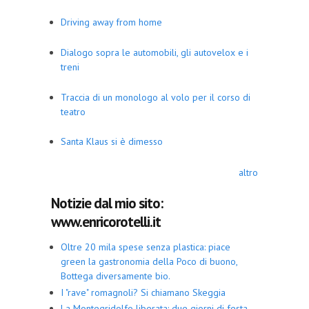
Driving away from home
Dialogo sopra le automobili, gli autovelox e i
treni
Traccia di un monologo al volo per il corso di
teatro
Santa Klaus si è dimesso
altro
Notizie dal mio sito:
www.enricorotelli.it
Oltre 20 mila spese senza plastica: piace
green la gastronomia della Poco di buono,
Bottega diversamente bio.
I "rave" romagnoli? Si chiamano Skeggia
La Montegridolfo liberata: due giorni di festa