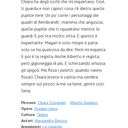
Chiara ha degli occhi che mi inquietano. Cioè,
ti guarda e non capisci cosa c'è dietro quelle
pupille nere. Un po' come i personaggi dei
quadri di Rembrandt: mamma che angoscia,
quelle pupille che ti squadrano mentre le
guardi. E poi sta molto zitta. E questo è
inquietante. Magari è solo miope e parla
solo se ha qualcosa da dire. Però mi inquieta.
E poi è la regista. Anche Alberto è regista,
però gigioneggia di più. E scherzando smussa
gli spigoli. Ma fissa i paletti, quando vanno
fissati. Chiara invece è calma ma sembra
sempre sul pezzo. A me va bene, gente così.
Seria.
Persone:
Chiara Cicognani
Alberto Guiducci
Opere:
Oceano mare
Culture:
Teatro
Autori:
Alessandro Baricco
Argomenti:
La Lokanda