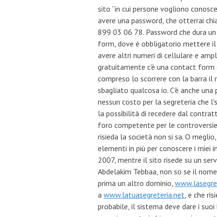
sito “in cui persone vogliono conoscer
avere una password, che otterrai chi
899 03 06 78. Password che dura un 
form, dove è obbligatorio mettere il
avere altri numeri di cellulare e ampli
gratuitamente c'è una contact form c
compreso lo scorrere con la barra il
sbagliato qualcosa io. C'è anche una 
nessun costo per la segreteria che l
la possibilità di recedere dal contra
foro competente per le controversie
risieda la società non si sa. O meglio
elementi in più per conoscere i miei i
2007, mentre il sito risede su un serv
Abdelakim Tebbaa, non so se il nome è
prima un altro dominio,
www.lasegre
a
www.latuasegreteria.net
, e che ri
probabile, il sistema deve dare i suoi 