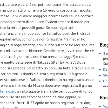
si, parlare e perché no, poi incontrarsi”. Per accedere devi
amando un altro numero a 15 euro di costo alla risposta,
mese. Se vuoi avere maggiori informazioni c'è una contact
 proprio numero di cellulare. Evidentemente il modo per
are la rete di possibili gonzi. Se vuoi registrarti
he funziona a modo suo: se fai tutto quel che ti chiede,
 regolamento, comunque non ti registra. Ma magari ho
Blo
pagina di regolamento, con le info sul servizio (del sito) ma
'sms mi invitava a chiamare. Gentilmente, avvertono che c'è
Il 
tto entro 3 giorni (ma non è un mese per legge?) e che il
per
 è quello della sede di “latuaSEGRETERIA.net”. Dove
Sta
, non si saprebbe. Sfurgatto un po' sulla Rete e trovo alcuni
Dis
nterlocutori. Il dominio è stato registrato il 18 gennaio
Sto
er statunitense, a Dallas. Il dominio lo ha registrato un tal
Ei
 vero o fittizio, da Milano dopo aver registrato il giorno
era
teria.com
, un sito uguale tranne che per il colore di fondo
Blog
siede sullo stesso server. Si danno da fare oppure, più
benedetti frutti: il 27 aprile ne hanno registrati altri due,
Vit