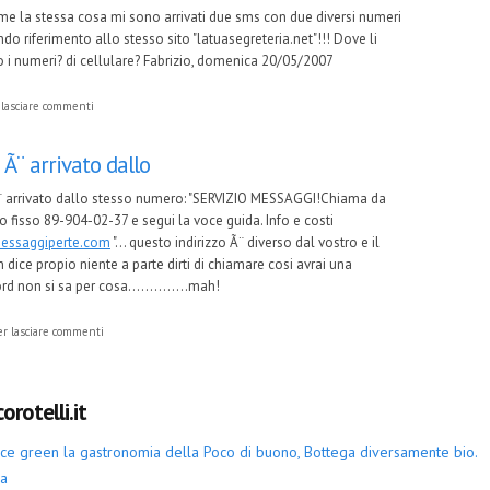
me la stessa cosa mi sono arrivati due sms con due diversi numeri
do riferimento allo stesso sito "latuasegreteria.net"!!! Dove li
 i numeri? di cellulare? Fabrizio, domenica 20/05/2007
lasciare commenti
Ã¨ arrivato dallo
 arrivato dallo stesso numero: "SERVIZIO MESSAGGI!Chiama da
o fisso 89-904-02-37 e segui la voce guida. Info e costi
ssaggiperte.com
"... questo indirizzo Ã¨ diverso dal vostro e il
n dice propio niente a parte dirti di chiamare cosi avrai una
d non si sa per cosa..............mah!
r lasciare commenti
orotelli.it
iace green la gastronomia della Poco di buono, Bottega diversamente bio.
ia