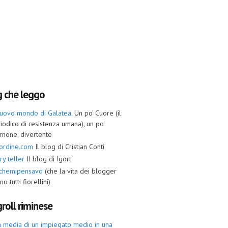
g che leggo
nuovo mondo di Galatea.
Un po' Cuore (il
iodico di resistenza umana), un po'
rnone: divertente
ordine.com
Il blog di Cristian Conti
ry teller
Il blog di Igort
ochemipensavo
(che la vita dei blogger
no tutti fiorellini)
roll riminese
a media di un impiegato medio in una