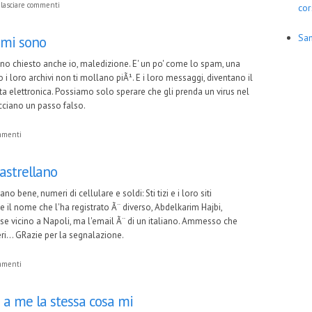
lasciare commenti
cor
San
e mi sono
ono chiesto anche io, maledizione. E' un po' come lo spam, una
o i loro archivi non ti mollano piÃ¹. E i loro messaggi, diventano il
ita elettronica. Possiamo solo sperare che gli prenda un virus nel
cciano un passo falso.
ommenti
rastrellano
ano bene, numeri di cellulare e soldi: Sti tizi e i loro siti
 il nome che l'ha registrato Ã¨ diverso, Abdelkarim Hajbi,
ese vicino a Napoli, ma l'email Ã¨ di un italiano. Ammesso che
eri... GRazie per la segnalazione.
ommenti
 a me la stessa cosa mi