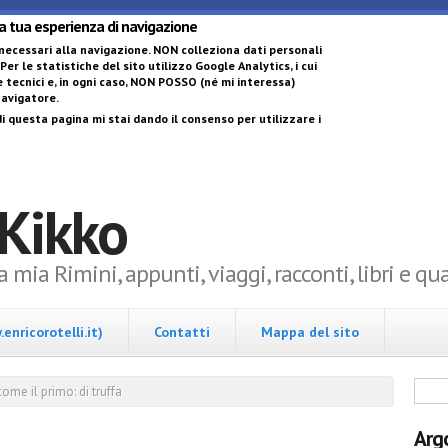
Salta al contenuto 
la tua esperienza di navigazione
 necessari alla navigazione.
NON colleziona dati personali
 Per le statistiche del sito utilizzo Google Analytics, i cui
 tecnici e, in ogni caso,
NON POSSO (né mi interessa)
 navigatore
.
i questa pagina mi stai dando il consenso per utilizzare i
 Kikko
la mia Rimini, appunti, viaggi, racconti, libri e q
enricorotelli.it)
Contatti
Mappa del sito
Form
ome il primo: di truffa
Arg