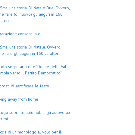
Sms, una storia. Di Natale Due. Ovvero,
e fare (di nuovo) gli auguri in 160
atteri.
parazione consensuale
Sms, una storia. Di Natale. Ovvero,
e fare gli auguri in 160 caratteri.
colo segretario e le "Donne della Val
mpia verso il Partito Democratico"
ordati di santificare le feste
iving away from home
logo sopra le automobili, gli autovelox
 treni
ccia di un monologo al volo per il