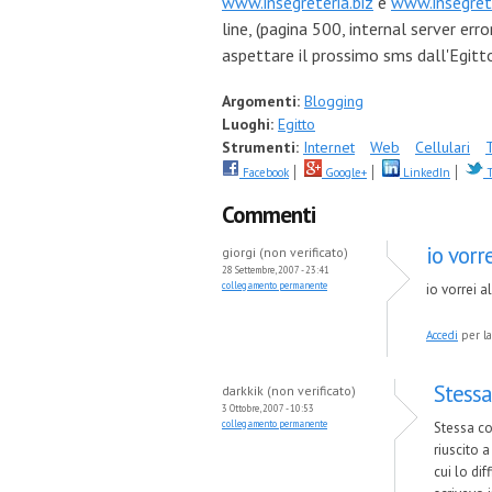
www.insegreteria.biz
e
www.insegret
line, (pagina 500, internal server err
aspettare il prossimo sms dall'Egitto
Argomenti:
Blogging
Luoghi:
Egitto
Strumenti:
Internet
Web
Cellulari
Facebook
Google+
LinkedIn
T
Commenti
io vorr
giorgi (non verificato)
28 Settembre, 2007 - 23:41
collegamento permanente
io vorrei a
Accedi
per la
Stessa
darkkik (non verificato)
3 Ottobre, 2007 - 10:53
collegamento permanente
Stessa co
riuscito a
cui lo dif