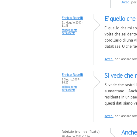
Accedi
per 
E' quello ch
Enrico Rotelli
21 Maggio, 2007 -
11:53
E' quello che mi s
collegamento
permanente
volta che sei dentr
corollario di una v
database. O che fa
Accedi
per lasciare c
Si vede che 
Enrico Rotelli
2 Giugno, 2007 -
14:22
Si vede che rastrell
collegamento
permanente
aumentano... Anche
residente in un pa
questi dati siano v
Accedi
per lasciare c
Anche
fabrizio (non verificato)
20 Maggio, 2007 - 10:26