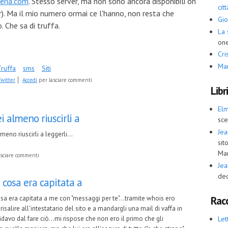
eria.com
. Stesso server, ma non sono ancora disponibili on
cit
or). Ma il mio numero ormai ce l'hanno, non resta che
Gio
. Che sa di truffa.
La 
one
Cris
Ma
Truffa
sms
Siti
witter
Accedi
per lasciare commenti
Libr
El
ei almeno riuscirli a
sce
Jea
lmeno riuscirli a leggerli...
sit
Ma
sciare commenti
Jea
ded
 cosa era capitata a
Racc
sa era capitata a me con "messaggi per te"...tramite whois ero
 risalire all'intestatario del sito e a mandargli una mail di vaffa in
fidavo dal fare ciò...mi rispose che non ero il primo che gli
Let