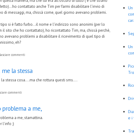
in quella maniera, ma che lui era all'oscuro di tutto ("e che strano"
etto)...ho contattato anche Tim per farmi disabilitare l'invio di
Un 
po di messaggi, ma, chissà come, quel giorno avevano problemi.
com
car
 tipo si è fatto furbo...il nome e l'indirizzo sono anonimi (per lo
 il sito che ho contattato), ho ricontattato Tim, ma, chissà perchè,
Se
no avevano problemi a disabilitare il ricevimento di quel tipo di
anissimo, eh?
Un 
com
lasciare commenti
Pic
 me la stessa
Tro
la stessa cosa....ma che rottura questi sms....
Ric
sciare commenti
Dr
o problema a me,
Dia
e i
roblema a me, stamattina.
 l'info ;)
Tra