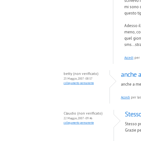
scrivevo 
mi sono d
questo ti
Adesso il
meno, con
quel gior
sms...str
Accedi
per 
anche a
betty (non verificato)
23 Maggio, 2007 - 08:57
collegamento permanente
anche a me 
Accedi
per la
Stess
Claudio (non verificato)
22 Maggio, 2007 - 09:46
collegamento permanente
Stesso p
Grazie per