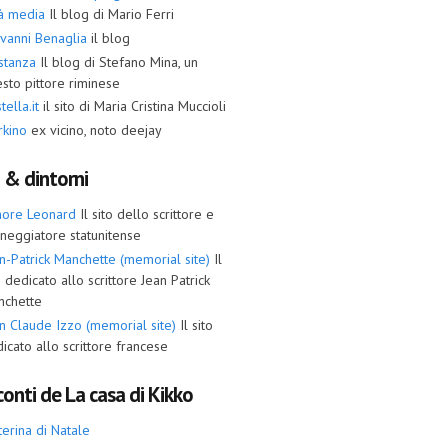
tà media
Il blog di Mario Ferri
vanni Benaglia
il blog
stanza
Il blog di Stefano Mina, un
sto pittore riminese
tella.it
il sito di Maria Cristina Muccioli
rkino
ex vicino, noto deejay
i & dintorni
more Leonard
Il sito dello scrittore e
neggiatore statunitense
n-Patrick Manchette (memorial site)
Il
o dedicato allo scrittore Jean Patrick
nchette
n Claude Izzo (memorial site)
Il sito
icato allo scrittore francese
onti de La casa di Kikko
terina di Natale