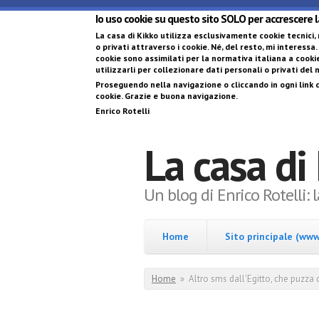
Io uso cookie su questo sito SOLO per accrescere 
La casa di Kikko utilizza esclusivamente cookie tecnici,
o privati attraverso i cookie
. Né, del resto, mi interessa.
cookie sono assimilati per la normativa italiana a cookie
utilizzarli per collezionare dati personali o privati del
Proseguendo nella navigazione o cliccando in ogni link d
cookie. Grazie e buona navigazione.
Enrico Rotelli
La casa di
Un blog di Enrico Rotelli: 
Home
Sito principale (www.
Tu sei qui
Home
»
Altro sms dall'Egitto, che puzza c