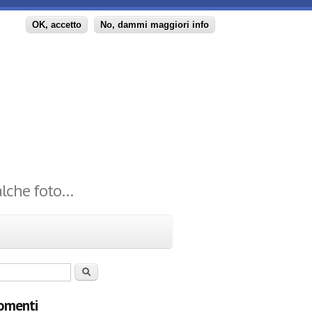
principale
OK, accetto
No, dammi maggiori info
ualche foto…
 di ricerca
Cerca
omenti