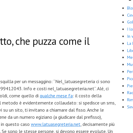
Bl
Ci
Gol
I l
In 
itto, che puzza come il
La
Lib
Me
Mus
Per
Pic
 squilla per un messaggino: “Nel_latuasegreteria ci sono
Pie
99412043. Info e costi nel_latuasegreteria.net”. Alé, ci
Rac
soldi, come quello di
qualche mese fa
: il costo della
Rim
 Il metodo è evidentemente collaudato: si spedisce un sms,
Sin
vi su un sito, ti invitano a chiamare dal fisso. Anche le
ne da un numero egiziano (a giudicare dal prefisso),
 in questo caso
www.latuasegreteria.net
, decisamente più
. Se sono le stesse persone, si devono essere evolute. Un