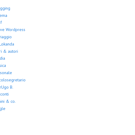
ogging
nema
f
ove Wordpress
viaggio
 Lokanda
ri & autori
dia
ica
sonale
colosegretario
rUgo B.
conti
ini & co.
gle