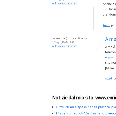
collegamento permanente
Anche a 
899 facen
prendono
Accedi
per 
A me 
valentina (non verificato)
2 Giugno, 2007 - 13:40
collegamento permanente
A me Ã¨
telefon
www.me
sito no
passwor
Accedi
pe
Notizie dal mio sito: www.enric
Oltre 20 mila spese senza plastica: p
I "rave" romagnoli? Si chiamano Skegg