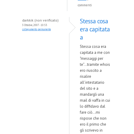
commenti
Stessa cosa
darkkik (non verificato)
3 Ottobre, 2007 - 10:53
era capitata
collegamento permanente
a
Stessa cosa era
capitata a me con
"messaggi per
te"...tramite whois
ero riuscito a
risalire
all'intestatario
del sito e a
mandargli una
mail di vaffa in cui
lo diffidavo dal
fare ciò...mi
rispose che non
ero il primo che
gli scrivevo in