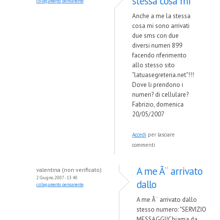
stessa cosa mi
collegamento permanente
Anche a me la stessa
cosa mi sono arrivati
due sms con due
diversi numeri 899
facendo riferimento
allo stesso sito
"latuasegreteria.net"!!!
Dove li prendono i
numeri? di cellulare?
Fabrizio, domenica
20/05/2007
Accedi
per lasciare
commenti
A me Ã¨ arrivato
valentina (non verificato)
2 Giugno, 2007 - 13:40
dallo
collegamento permanente
A me Ã¨ arrivato dallo
stesso numero: "SERVIZIO
MESSAGGI!Chiama da