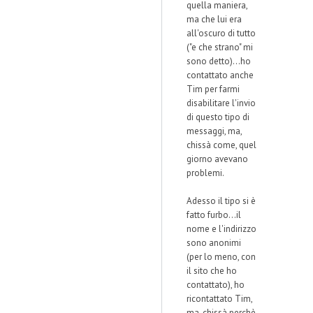
quella maniera,
ma che lui era
all'oscuro di tutto
("e che strano" mi
sono detto)...ho
contattato anche
Tim per farmi
disabilitare l'invio
di questo tipo di
messaggi, ma,
chissà come, quel
giorno avevano
problemi.
Adesso il tipo si è
fatto furbo...il
nome e l'indirizzo
sono anonimi
(per lo meno, con
il sito che ho
contattato), ho
ricontattato Tim,
ma, chissà perchè,