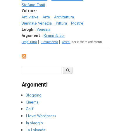
Stefano Tonti
Culture:
Arti visive
Arte
Architettura
Biennale Venezia
Pittura
Mostre
Luoghi:
Venezia
Argomenti:
Rimini & co.
su Le farfalle di Franco Pozzi atterrano alla Biennale
Leggi tutto
1 commento
Accedi
per lasciare commenti
di Venezia. In un'animazione l'omaggio a Joseph
Beuys e il progetto di parco
Form di ricerca
Cerca
Argomenti
Blogging
Cinema
Golf
I love Wordpress
In viaggio
La Lokanda