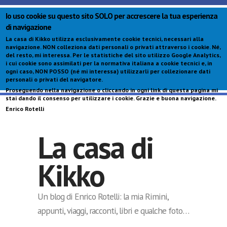
Io uso cookie su questo sito SOLO per accrescere la tua esperienza
di navigazione
La casa di Kikko utilizza esclusivamente cookie tecnici, necessari alla
navigazione.
NON colleziona dati personali o privati attraverso i cookie
. Né,
del resto, mi interessa. Per le statistiche del sito utilizzo Google Analytics,
i cui cookie sono assimilati per la normativa italiana a cookie tecnici e, in
ogni caso,
NON POSSO (né mi interessa) utilizzarli per collezionare dati
personali o privati del navigatore
.
Proseguendo nella navigazione o cliccando in ogni link di questa pagina mi
S
stai dando il consenso per utilizzare i cookie. Grazie e buona navigazione.
c
Enrico Rotelli
p
La casa di
Kikko
Un blog di Enrico Rotelli: la mia Rimini,
appunti, viaggi, racconti, libri e qualche foto…