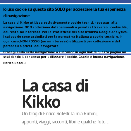
Io uso cookie su questo sito SOLO per accrescere la tua esperienza
di navigazione
La casa di Kikko utilizza esclusivamente cookie tecnici, necessari alla
navigazione.
NON colleziona dati personali o privati attraverso i cookie
. Né,
del resto, mi interessa. Per le statistiche del sito utilizzo Google Analytics,
i cui cookie sono assimilati per la normativa italiana a cookie tecnici e, in
ogni caso,
NON POSSO (né mi interessa) utilizzarli per collezionare dati
personali o privati del navigatore
.
Proseguendo nella navigazione o cliccando in ogni link di questa pagina mi
S
stai dando il consenso per utilizzare i cookie. Grazie e buona navigazione.
c
Enrico Rotelli
p
La casa di
Kikko
Un blog di Enrico Rotelli: la mia Rimini,
appunti, viaggi, racconti, libri e qualche foto…