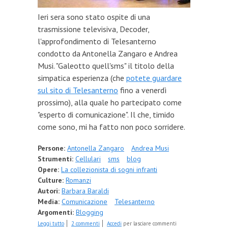
Ieri sera sono stato ospite di una
trasmissione televisiva, Decoder,
l'approfondimento di Telesanterno
condotto da Antonella Zangaro e Andrea
Musi. "Galeotto quell'sms" il titolo della
simpatica esperienza (che
potete guardare
sul sito di Telesanterno
fino a venerdì
prossimo), alla quale ho partecipato come
"esperto di comunicazione". Il che, timido
come sono, mi ha fatto non poco sorridere.
Persone:
Antonella Zangaro
Andrea Musi
Strumenti:
Cellulari
sms
blog
Opere:
La collezionista di sogni infranti
Culture:
Romanzi
Autori:
Barbara Baraldi
Media:
Comunicazione
Telesanterno
Argomenti:
Blogging
su Galeotto quell'sms a Telesanterno: ospite per
Leggi tutto
2 commenti
Accedi
per lasciare commenti