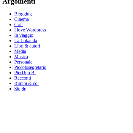
Argomenti
Blogging
Cinema
Golf
I love Wordpress
In viaggio
La Lokanda
Libri & autori
Media
Musica
Personale
Piccolosegretario
PierUgo B.
Racconti
Rimini & co.
Single