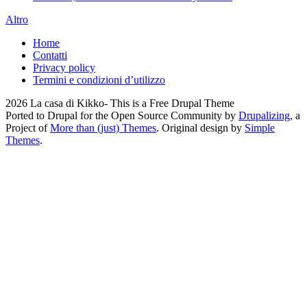
Altro
Home
Contatti
Privacy policy
Termini e condizioni d’utilizzo
2026 La casa di Kikko- This is a Free Drupal Theme
Ported to Drupal for the Open Source Community by
Drupalizing
, a
Project of
More than (just) Themes
. Original design by
Simple
Themes
.