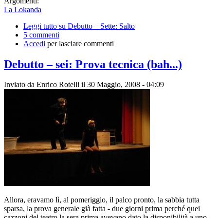
Argomenti:
La Lokanda
Leggi tutto
su Debutto – Sette: Salto
5 commenti
Accedi
per lasciare commenti
Debutto – sei: Prova tecnica (bah...)
Inviato da
Enrico Rotelli
il 30 Maggio, 2008 - 04:09
Allora, eravamo lì, al pomeriggio, il palco pronto, la sabbia tutta
sparsa, la prova generale già fatta - due giorni prima perché quei
cazzoni del teatro la sera prima avevano dato la disponibilità a uno