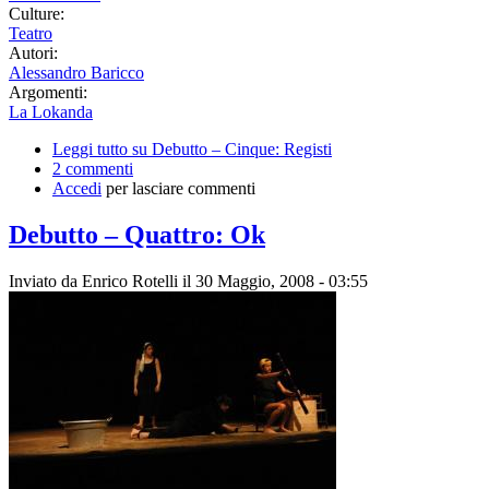
Culture:
Teatro
Autori:
Alessandro Baricco
Argomenti:
La Lokanda
Leggi tutto
su Debutto – Cinque: Registi
2 commenti
Accedi
per lasciare commenti
Debutto – Quattro: Ok
Inviato da
Enrico Rotelli
il 30 Maggio, 2008 - 03:55