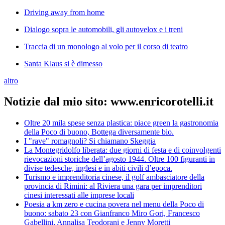
Driving away from home
Dialogo sopra le automobili, gli autovelox e i treni
Traccia di un monologo al volo per il corso di teatro
Santa Klaus si è dimesso
altro
Notizie dal mio sito: www.enricorotelli.it
Oltre 20 mila spese senza plastica: piace green la gastronomia
della Poco di buono, Bottega diversamente bio.
I "rave" romagnoli? Si chiamano Skeggia
La Montegridolfo liberata: due giorni di festa e di coinvolgenti
rievocazioni storiche dell’agosto 1944. Oltre 100 figuranti in
divise tedesche, inglesi e in abiti civili d’epoca.
Turismo e imprenditoria cinese, il golf ambasciatore della
provincia di Rimini: al Riviera una gara per imprenditori
cinesi interessati alle imprese locali
Poesia a km zero e cucina povera nel menu della Poco di
buono: sabato 23 con Gianfranco Miro Gori, Francesco
Gabellini, Annalisa Teodorani e Jenny Moretti