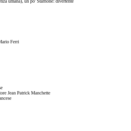
enza umana), un po' Starnone: divertente
Mario Ferri
se
ittore Jean Patrick Manchette
rancese