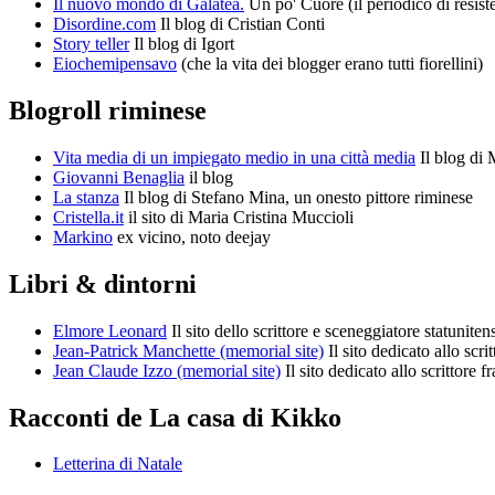
Il nuovo mondo di Galatea.
Un po' Cuore (il periodico di resist
Disordine.com
Il blog di Cristian Conti
Story teller
Il blog di Igort
Eiochemipensavo
(che la vita dei blogger erano tutti fiorellini)
Blogroll riminese
Vita media di un impiegato medio in una città media
Il blog di 
Giovanni Benaglia
il blog
La stanza
Il blog di Stefano Mina, un onesto pittore riminese
Cristella.it
il sito di Maria Cristina Muccioli
Markino
ex vicino, noto deejay
Libri & dintorni
Elmore Leonard
Il sito dello scrittore e sceneggiatore statuniten
Jean-Patrick Manchette (memorial site)
Il sito dedicato allo scr
Jean Claude Izzo (memorial site)
Il sito dedicato allo scrittore f
Racconti de La casa di Kikko
Letterina di Natale