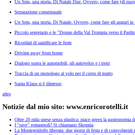
Un Sms, una storia. Di Natale Due. Ovvero, come fare (di nuovo)
Separazione consensuale
Un Sms, una storia. Di Natale. Ovvero, come fare gli auguri in 1
Piccolo segretario e le "Donne della Val Trompia verso il Parti
Ricordati di santificare le feste
Driving away from home
Dialogo sopra le automobili, gli autovelox e i treni
Traccia di un monologo al volo per il corso di teatro
Santa Klaus si è dimesso
altro
Notizie dal mio sito: www.enricorotelli.it
Oltre 20 mila spese senza plastica: piace green la gastronomia 
I "rave" romagnoli? Si chiamano Skeggia
La Montegridolfo liberata: due giorni di festa e di coinvolgenti r