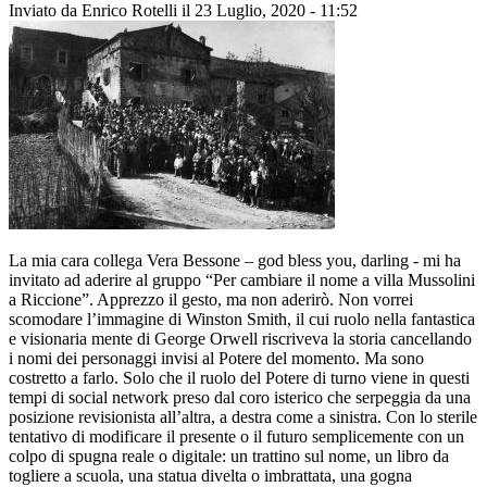
Inviato da
Enrico Rotelli
il 23 Luglio, 2020 - 11:52
La mia cara collega Vera Bessone – god bless you, darling - mi ha
invitato ad aderire al gruppo “Per cambiare il nome a villa Mussolini
a Riccione”. Apprezzo il gesto, ma non aderirò. Non vorrei
scomodare l’immagine di Winston Smith, il cui ruolo nella fantastica
e visionaria mente di George Orwell riscriveva la storia cancellando
i nomi dei personaggi invisi al Potere del momento. Ma sono
costretto a farlo. Solo che il ruolo del Potere di turno viene in questi
tempi di social network preso dal coro isterico che serpeggia da una
posizione revisionista all’altra, a destra come a sinistra. Con lo sterile
tentativo di modificare il presente o il futuro semplicemente con un
colpo di spugna reale o digitale: un trattino sul nome, un libro da
togliere a scuola, una statua divelta o imbrattata, una gogna