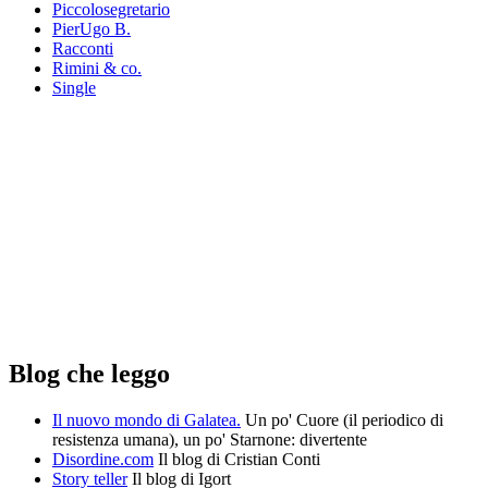
Piccolosegretario
PierUgo B.
Racconti
Rimini & co.
Single
Blog che leggo
Il nuovo mondo di Galatea.
Un po' Cuore (il periodico di
resistenza umana), un po' Starnone: divertente
Disordine.com
Il blog di Cristian Conti
Story teller
Il blog di Igort