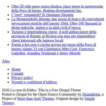
Oltre 20 mila spese senza plastica: piace green la gastronomia
della Poco di buono, Bottega diversamente bio.
I "rave" romagnoli? Si chiamano Skeggia
La Montegridolfo liberata: due giorni di festa e di coinvolgenti
rievocazioni storiche dell’agosto 1944. Oltre 100 figuranti in
divise tedesche, inglesi e in abiti civili d’epoca.
Turismo e imprenditoria cinese, il golf ambasciatore della
provincia di Rimini: al Riviera una gara per imprenditori
cinesi interessati alle imprese locali
Poesia a km zero e cucina povera nel menu della Poco di
buono: sabato 23 con Gianfranco Miro Gori, Francesco
Gabellini, Annalisa Teodorani e Jenny Moretti
Altro
Home
Contatti
Privacy policy
Termini e condizioni d’utilizzo
2026 La casa di Kikko- This is a Free Drupal Theme
Ported to Drupal for the Open Source Community by
Drupalizing
, a
Project of
More than (just) Themes
. Original design by
Simple
Themes
.