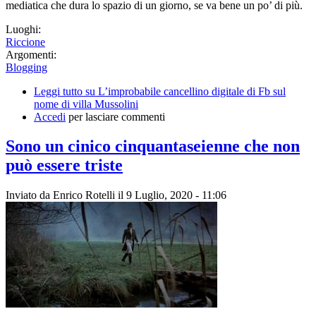
mediatica che dura lo spazio di un giorno, se va bene un po’ di più.
Luoghi:
Riccione
Argomenti:
Blogging
Leggi tutto
su L’improbabile cancellino digitale di Fb sul
nome di villa Mussolini
Accedi
per lasciare commenti
Sono un cinico cinquantaseienne che non
può essere triste
Inviato da
Enrico Rotelli
il 9 Luglio, 2020 - 11:06