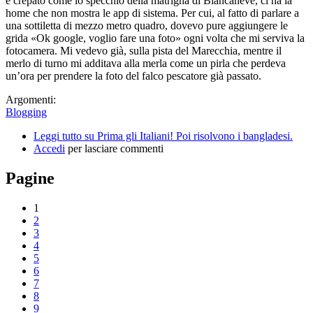
è crepato come lo specchio della matrigna di Biancaneve, ci ha la
home che non mostra le app di sistema. Per cui, al fatto di parlare a
una sottiletta di mezzo metro quadro, dovevo pure aggiungere le
grida «Ok google, voglio fare una foto» ogni volta che mi serviva la
fotocamera. Mi vedevo già, sulla pista del Marecchia, mentre il
merlo di turno mi additava alla merla come un pirla che perdeva
un’ora per prendere la foto del falco pescatore già passato.
Argomenti:
Blogging
Leggi tutto
su Prima gli Italiani! Poi risolvono i bangladesi.
Accedi
per lasciare commenti
Pagine
1
2
3
4
5
6
7
8
9