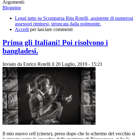
Argomenti:
Blogging
Leggi tutto
su Scomparsa Rita Rotelli, assistente di numerosi
assessori riminesi, stroncata dalla polmonite.
Accedi
per lasciare commenti
Prima gli Italiani! Poi risolvono i
bangladesi.
Inviato da
Enrico Rotelli
il 20 Luglio, 2019 - 15:21
Il mio nuovo cell (cinese), preso dopo che lo schermo del vecchio si