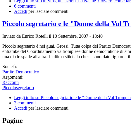
Leggi tutto
su Un Sms, una storia. Di Natale. Ovvero, come fare 
6 commenti
Accedi
per lasciare commenti
Piccolo segretario e le "Donne della Val T
Inviato da
Enrico Rotelli
il 10 Settembre, 2007 - 18:40
Piccolo segretario è nei guai. Grossi. Tutta colpa del Partito Democra
entrambe del Coordinamento valtrompiese donne democratiche di sinistra
una dia le spalle all'altra. L'ultima stilettata che si sono date riguarda 
Società:
Partito Democratico
Argomenti:
Racconti
Piccolosegretario
Leggi tutto
su Piccolo segretario e le "Donne della Val Trompia
2 commenti
Accedi
per lasciare commenti
Pagine