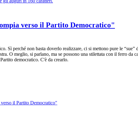
gli auguri in 160 caratteri.
rompia verso il Partito Democratico"
tico. Sì perché non basta doverlo realizzare, ci si mettono pure le “sue”
. O meglio, si parlano, ma se possono una stilettata con il ferro da ca
il Partito democratico. C'è da crearlo.
 verso il Partito Democratico"