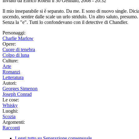
Inviato da
Enrico Rotelli
il 30 Gennaio, 2008 - 20:32
Il mio inseparabile si è separato. Da me. E sono di nuovo single. Dici
uscendo, sentire dalle scale un urlo stridulo. Un altro saluto, presumo
Senza la "e". Tutti lo confondevano con il detective di Chandler.
Personaggi:
Charlie Marlow
Opere:
Cuore di tenebra
Colpo di luna
Culture:
Arte
Romanzi
Letteratura
Autori:
Georges Simenon
Joseph Conrad
Le cose:
Whisky
Luoghi:
Scozia
Argomenti:
Racconti
Leggi tutto
su Separazione consensuale