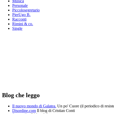
Musica
Personale
Piccolosegretario
PierUgo B.
Racconti
Rimini & co.
Single
Blog che leggo
Il nuovo mondo di Galatea.
Un po' Cuore (il periodico di resist
Disordine.com
Il blog di Cristian Conti