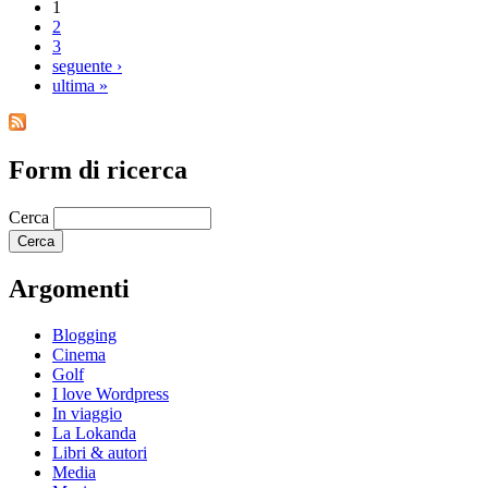
1
2
3
seguente ›
ultima »
Form di ricerca
Cerca
Argomenti
Blogging
Cinema
Golf
I love Wordpress
In viaggio
La Lokanda
Libri & autori
Media