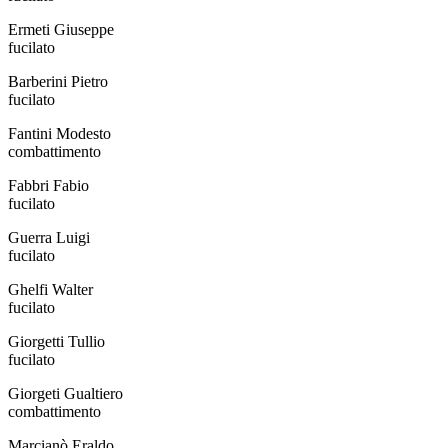
Ermeti Giuseppe
fucilato
Barberini Pietro
fucilato
Fantini Modesto
combattimento
Fabbri Fabio
fucilato
Guerra Luigi
fucilato
Ghelfi Walter
fucilato
Giorgetti Tullio
fucilato
Giorgeti Gualtiero
combattimento
Marcianò Eraldo