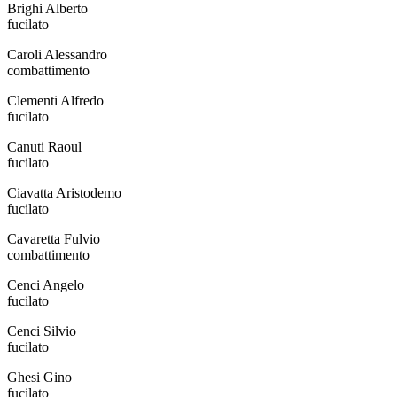
Brighi Alberto
fucilato
Caroli Alessandro
combattimento
Clementi Alfredo
fucilato
Canuti Raoul
fucilato
Ciavatta Aristodemo
fucilato
Cavaretta Fulvio
combattimento
Cenci Angelo
fucilato
Cenci Silvio
fucilato
Ghesi Gino
fucilato