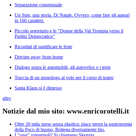
Separazione consensuale
Un Sms, una storia. Di Natale. Ovvero, come fare gli auguri
in 160 caratteri.
Piccolo segretario e le "Donne della Val Trompia verso il
Partito Democratico"
Ricordati di santificare le feste
Driving away from home
Dialogo sopra le automobili, gli autovelox e i treni
Traccia di un monologo al volo per il corso di teatro
Santa Klaus si è dimesso
altro
Notizie dal mio sito: www.enricorotelli.it
Oltre 20 mila spese senza plastica: piace green la gastronomia
della Poco di buono, Bottega diversamente bio.
I "rave" romagnoli? Si chiamano Skeggia