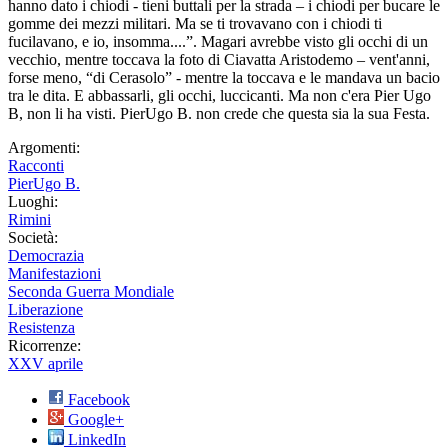
hanno dato i chiodi - tieni buttali per la strada – i chiodi per bucare le
gomme dei mezzi militari. Ma se ti trovavano con i chiodi ti
fucilavano, e io, insomma....”. Magari avrebbe visto gli occhi di un
vecchio, mentre toccava la foto di Ciavatta Aristodemo – vent'anni,
forse meno, “di Cerasolo” - mentre la toccava e le mandava un bacio
tra le dita. E abbassarli, gli occhi, luccicanti. Ma non c'era Pier Ugo
B, non li ha visti. PierUgo B. non crede che questa sia la sua Festa.
Argomenti:
Racconti
PierUgo B.
Luoghi:
Rimini
Società:
Democrazia
Manifestazioni
Seconda Guerra Mondiale
Liberazione
Resistenza
Ricorrenze:
XXV aprile
Facebook
Google+
LinkedIn