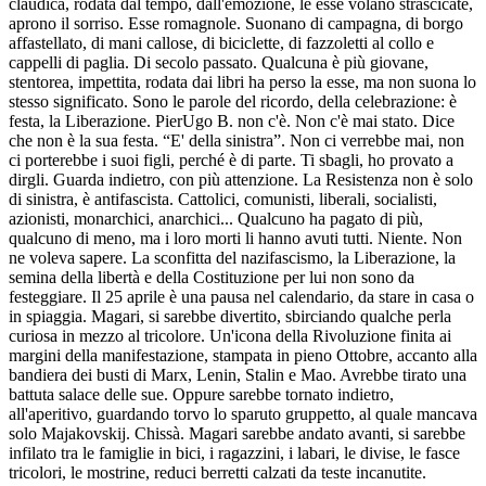
claudica, rodata dal tempo, dall'emozione, le esse volano strascicate,
aprono il sorriso. Esse romagnole. Suonano di campagna, di borgo
affastellato, di mani callose, di biciclette, di fazzoletti al collo e
cappelli di paglia. Di secolo passato. Qualcuna è più giovane,
stentorea, impettita, rodata dai libri ha perso la esse, ma non suona lo
stesso significato. Sono le parole del ricordo, della celebrazione: è
festa, la Liberazione. PierUgo B. non c'è. Non c'è mai stato. Dice
che non è la sua festa. “E' della sinistra”. Non ci verrebbe mai, non
ci porterebbe i suoi figli, perché è di parte. Ti sbagli, ho provato a
dirgli. Guarda indietro, con più attenzione. La Resistenza non è solo
di sinistra, è antifascista. Cattolici, comunisti, liberali, socialisti,
azionisti, monarchici, anarchici... Qualcuno ha pagato di più,
qualcuno di meno, ma i loro morti li hanno avuti tutti. Niente. Non
ne voleva sapere. La sconfitta del nazifascismo, la Liberazione, la
semina della libertà e della Costituzione per lui non sono da
festeggiare. Il 25 aprile è una pausa nel calendario, da stare in casa o
in spiaggia. Magari, si sarebbe divertito, sbirciando qualche perla
curiosa in mezzo al tricolore. Un'icona della Rivoluzione finita ai
margini della manifestazione, stampata in pieno Ottobre, accanto alla
bandiera dei busti di Marx, Lenin, Stalin e Mao. Avrebbe tirato una
battuta salace delle sue. Oppure sarebbe tornato indietro,
all'aperitivo, guardando torvo lo sparuto gruppetto, al quale mancava
solo Majakovskij. Chissà. Magari sarebbe andato avanti, si sarebbe
infilato tra le famiglie in bici, i ragazzini, i labari, le divise, le fasce
tricolori, le mostrine, reduci berretti calzati da teste incanutite.