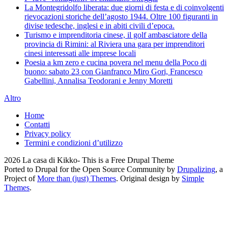
La Montegridolfo liberata: due giorni di festa e di coinvolgenti
rievocazioni storiche dell’agosto 1944. Oltre 100 figuranti in
divise tedesche, inglesi e in abiti civili d’epoca.
Turismo e imprenditoria cinese, il golf ambasciatore della
provincia di Rimini: al Riviera una gara per imprenditori
cinesi interessati alle imprese locali
Poesia a km zero e cucina povera nel menu della Poco di
buono: sabato 23 con Gianfranco Miro Gori, Francesco
Gabellini, Annalisa Teodorani e Jenny Moretti
Altro
Home
Contatti
Privacy policy
Termini e condizioni d’utilizzo
2026 La casa di Kikko- This is a Free Drupal Theme
Ported to Drupal for the Open Source Community by
Drupalizing
, a
Project of
More than (just) Themes
. Original design by
Simple
Themes
.