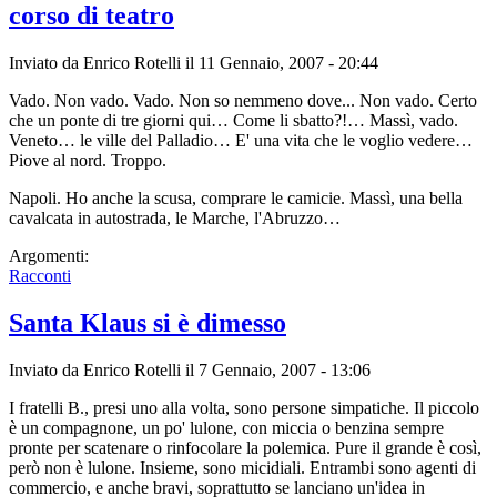
corso di teatro
Inviato da
Enrico Rotelli
il 11 Gennaio, 2007 - 20:44
Vado. Non vado. Vado. Non so nemmeno dove... Non vado. Certo
che un ponte di tre giorni qui… Come li sbatto?!… Massì, vado.
Veneto… le ville del Palladio… E' una vita che le voglio vedere…
Piove al nord. Troppo.
Napoli. Ho anche la scusa, comprare le camicie. Massì, una bella
cavalcata in autostrada, le Marche, l'Abruzzo…
Argomenti:
Racconti
Santa Klaus si è dimesso
Inviato da
Enrico Rotelli
il 7 Gennaio, 2007 - 13:06
I fratelli B., presi uno alla volta, sono persone simpatiche. Il piccolo
è un compagnone, un po' lulone, con miccia o benzina sempre
pronte per scatenare o rinfocolare la polemica. Pure il grande è così,
però non è lulone. Insieme, sono micidiali. Entrambi sono agenti di
commercio, e anche bravi, soprattutto se lanciano un'idea in