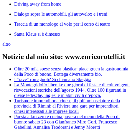
Driving away from home
Dialogo sopra le automobili, gli autovelox e i treni
Traccia di un monologo al volo per il corso di teatro
Santa Klaus si è dimesso
altro
Notizie dal mio sito: www.enricorotelli.it
Oltre 20 mila spese senza plastica: piace green la gastronomia
della Poco di buono, Bottega diversamente bio.
I "rave" romagnoli? Si chiamano Skeggia
La Montegridolfo liberata: due giorni di festa e di coinvolgenti
rievocazioni storiche dell’agosto 1944. Oltre 100 figuranti in
divise tedesche, inglesi e in abiti civili d’epoca.
Turismo e imprenditoria cinese, il golf ambasciatore della
provincia di Rimini: al Riviera una gara per imprenditori
cinesi interessati alle imprese locali
Poesia a km zero e cucina povera nel menu della Poco di
buono: sabato 23 con Gianfranco Miro Gori, Francesco
Gabellini, Annalisa Teodorani e Jenny Moretti