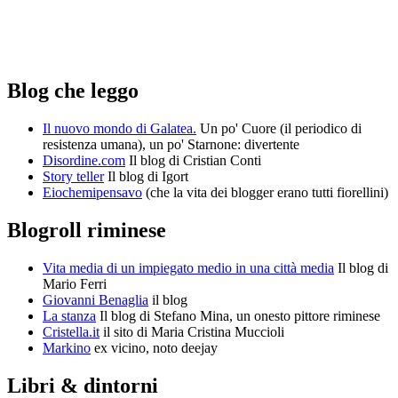
Blog che leggo
Il nuovo mondo di Galatea.
Un po' Cuore (il periodico di
resistenza umana), un po' Starnone: divertente
Disordine.com
Il blog di Cristian Conti
Story teller
Il blog di Igort
Eiochemipensavo
(che la vita dei blogger erano tutti fiorellini)
Blogroll riminese
Vita media di un impiegato medio in una città media
Il blog di
Mario Ferri
Giovanni Benaglia
il blog
La stanza
Il blog di Stefano Mina, un onesto pittore riminese
Cristella.it
il sito di Maria Cristina Muccioli
Markino
ex vicino, noto deejay
Libri & dintorni