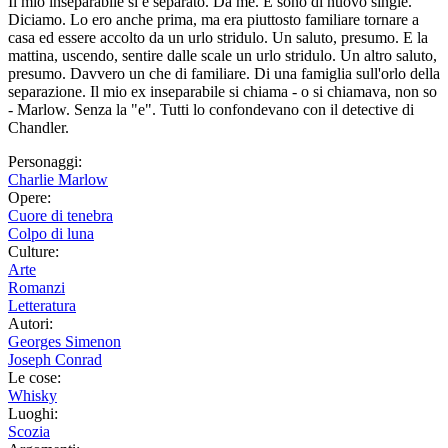
Il mio inseparabile si è separato. Da me. E sono di nuovo single.
Diciamo. Lo ero anche prima, ma era piuttosto familiare tornare a
casa ed essere accolto da un urlo stridulo. Un saluto, presumo. E la
mattina, uscendo, sentire dalle scale un urlo stridulo. Un altro saluto,
presumo. Davvero un che di familiare. Di una famiglia sull'orlo della
separazione. Il mio ex inseparabile si chiama - o si chiamava, non so
- Marlow. Senza la "e". Tutti lo confondevano con il detective di
Chandler.
Personaggi:
Charlie Marlow
Opere:
Cuore di tenebra
Colpo di luna
Culture:
Arte
Romanzi
Letteratura
Autori:
Georges Simenon
Joseph Conrad
Le cose:
Whisky
Luoghi:
Scozia