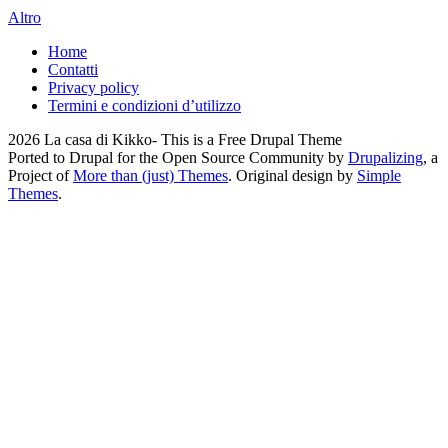
Altro
Home
Contatti
Privacy policy
Termini e condizioni d’utilizzo
2026 La casa di Kikko- This is a Free Drupal Theme
Ported to Drupal for the Open Source Community by
Drupalizing
, a
Project of
More than (just) Themes
. Original design by
Simple
Themes
.