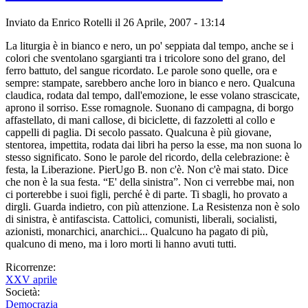
Inviato da
Enrico Rotelli
il 26 Aprile, 2007 - 13:14
La liturgia è in bianco e nero, un po' seppiata dal tempo, anche se i
colori che sventolano sgargianti tra i tricolore sono del grano, del
ferro battuto, del sangue ricordato. Le parole sono quelle, ora e
sempre: stampate, sarebbero anche loro in bianco e nero. Qualcuna
claudica, rodata dal tempo, dall'emozione, le esse volano strascicate,
aprono il sorriso. Esse romagnole. Suonano di campagna, di borgo
affastellato, di mani callose, di biciclette, di fazzoletti al collo e
cappelli di paglia. Di secolo passato. Qualcuna è più giovane,
stentorea, impettita, rodata dai libri ha perso la esse, ma non suona lo
stesso significato. Sono le parole del ricordo, della celebrazione: è
festa, la Liberazione. PierUgo B. non c'è. Non c'è mai stato. Dice
che non è la sua festa. “E' della sinistra”. Non ci verrebbe mai, non
ci porterebbe i suoi figli, perché è di parte. Ti sbagli, ho provato a
dirgli. Guarda indietro, con più attenzione. La Resistenza non è solo
di sinistra, è antifascista. Cattolici, comunisti, liberali, socialisti,
azionisti, monarchici, anarchici... Qualcuno ha pagato di più,
qualcuno di meno, ma i loro morti li hanno avuti tutti.
Ricorrenze:
XXV aprile
Società:
Democrazia