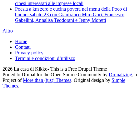
cinesi interessati alle imprese locali
Poesia a km zero e cucina povera nel menu della Poco di
buono: sabato 23 con Gianfranco Miro Gori, Francesco
Gabellini, Annalisa Teodorani e Jenny Moretti
Altro
Home
Contatti
Privacy policy
Termini e condizioni d’utilizzo
2026 La casa di Kikko- This is a Free Drupal Theme
Ported to Drupal for the Open Source Community by
Drupalizing
, a
Project of
More than (just) Themes
. Original design by
Simple
Themes
.