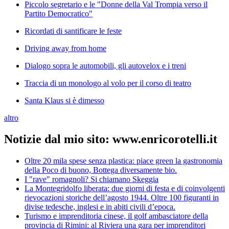
Piccolo segretario e le "Donne della Val Trompia verso il
Partito Democratico"
Ricordati di santificare le feste
Driving away from home
Dialogo sopra le automobili, gli autovelox e i treni
Traccia di un monologo al volo per il corso di teatro
Santa Klaus si è dimesso
altro
Notizie dal mio sito: www.enricorotelli.it
Oltre 20 mila spese senza plastica: piace green la gastronomia
della Poco di buono, Bottega diversamente bio.
I "rave" romagnoli? Si chiamano Skeggia
La Montegridolfo liberata: due giorni di festa e di coinvolgenti
rievocazioni storiche dell’agosto 1944. Oltre 100 figuranti in
divise tedesche, inglesi e in abiti civili d’epoca.
Turismo e imprenditoria cinese, il golf ambasciatore della
provincia di Rimini: al Riviera una gara per imprenditori