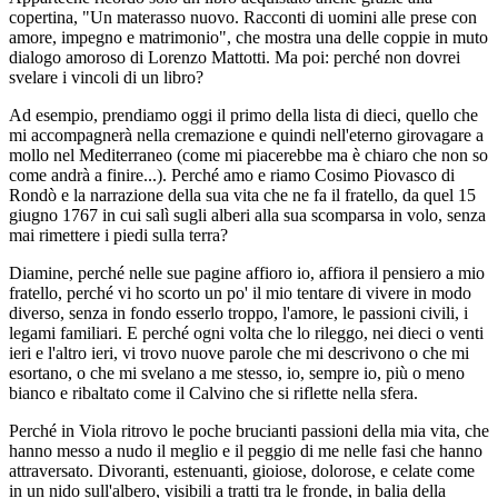
copertina, "Un materasso nuovo. Racconti di uomini alle prese con
amore, impegno e matrimonio", che mostra una delle coppie in muto
dialogo amoroso di Lorenzo Mattotti. Ma poi: perché non dovrei
svelare i vincoli di un libro?
Ad esempio, prendiamo oggi il primo della lista di dieci, quello che
mi accompagnerà nella cremazione e quindi nell'eterno girovagare a
mollo nel Mediterraneo (come mi piacerebbe ma è chiaro che non so
come andrà a finire...). Perché amo e riamo Cosimo Piovasco di
Rondò e la narrazione della sua vita che ne fa il fratello, da quel 15
giugno 1767 in cui salì sugli alberi alla sua scomparsa in volo, senza
mai rimettere i piedi sulla terra?
Diamine, perché nelle sue pagine affioro io, affiora il pensiero a mio
fratello, perché vi ho scorto un po' il mio tentare di vivere in modo
diverso, senza in fondo esserlo troppo, l'amore, le passioni civili, i
legami familiari. E perché ogni volta che lo rileggo, nei dieci o venti
ieri e l'altro ieri, vi trovo nuove parole che mi descrivono o che mi
esortano, o che mi svelano a me stesso, io, sempre io, più o meno
bianco e ribaltato come il Calvino che si riflette nella sfera.
Perché in Viola ritrovo le poche brucianti passioni della mia vita, che
hanno messo a nudo il meglio e il peggio di me nelle fasi che hanno
attraversato. Divoranti, estenuanti, gioiose, dolorose, e celate come
in un nido sull'albero, visibili a tratti tra le fronde, in balia della