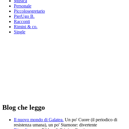
Musica
Personale
Piccolosegretario
PierUgo B.
Racconti
Rimini & co.
Single
Blog che leggo
Il nuovo mondo di Galatea.
Un po' Cuore (il periodico di
resistenza umana), un po' Starnone: divertente