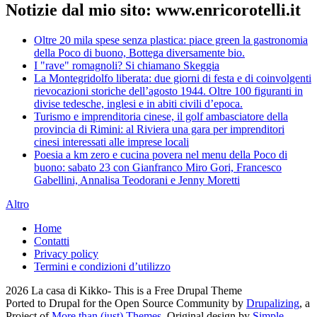
Notizie dal mio sito: www.enricorotelli.it
Oltre 20 mila spese senza plastica: piace green la gastronomia
della Poco di buono, Bottega diversamente bio.
I "rave" romagnoli? Si chiamano Skeggia
La Montegridolfo liberata: due giorni di festa e di coinvolgenti
rievocazioni storiche dell’agosto 1944. Oltre 100 figuranti in
divise tedesche, inglesi e in abiti civili d’epoca.
Turismo e imprenditoria cinese, il golf ambasciatore della
provincia di Rimini: al Riviera una gara per imprenditori
cinesi interessati alle imprese locali
Poesia a km zero e cucina povera nel menu della Poco di
buono: sabato 23 con Gianfranco Miro Gori, Francesco
Gabellini, Annalisa Teodorani e Jenny Moretti
Altro
Home
Contatti
Privacy policy
Termini e condizioni d’utilizzo
2026 La casa di Kikko- This is a Free Drupal Theme
Ported to Drupal for the Open Source Community by
Drupalizing
, a
Project of
More than (just) Themes
. Original design by
Simple