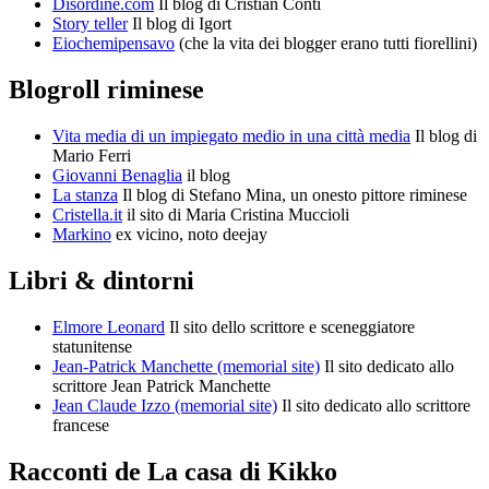
Disordine.com
Il blog di Cristian Conti
Story teller
Il blog di Igort
Eiochemipensavo
(che la vita dei blogger erano tutti fiorellini)
Blogroll riminese
Vita media di un impiegato medio in una città media
Il blog di
Mario Ferri
Giovanni Benaglia
il blog
La stanza
Il blog di Stefano Mina, un onesto pittore riminese
Cristella.it
il sito di Maria Cristina Muccioli
Markino
ex vicino, noto deejay
Libri & dintorni
Elmore Leonard
Il sito dello scrittore e sceneggiatore
statunitense
Jean-Patrick Manchette (memorial site)
Il sito dedicato allo
scrittore Jean Patrick Manchette
Jean Claude Izzo (memorial site)
Il sito dedicato allo scrittore
francese
Racconti de La casa di Kikko