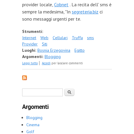
provider locale,
Cobnet
. La recita dell' sms è
sempre la medesima, "In
segreteria.biz
ci
sono messaggi urgenti per te.
Strumenti:
Internet
Web
Cellulari
Truffa
sms
Provider
Siti
Luoghi:
Bosnia Erzegovina
Egitto
Argomenti:
Blogging
su Insegreteria.biz ci trovi la truffa telefonica. Che
Leggi tutto
Accedi
per lasciare commenti
viene dalla Bosnia Erzegovina.
Form di ricerca
Cerca
Argomenti
Blogging
Cinema
Golf