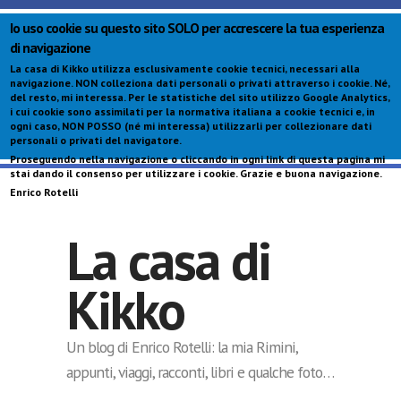
Io uso cookie su questo sito SOLO per accrescere la tua esperienza
di navigazione
La casa di Kikko utilizza esclusivamente cookie tecnici, necessari alla
navigazione.
NON colleziona dati personali o privati attraverso i cookie
. Né,
del resto, mi interessa. Per le statistiche del sito utilizzo Google Analytics,
i cui cookie sono assimilati per la normativa italiana a cookie tecnici e, in
ogni caso,
NON POSSO (né mi interessa) utilizzarli per collezionare dati
personali o privati del navigatore
.
Proseguendo nella navigazione o cliccando in ogni link di questa pagina mi
S
stai dando il consenso per utilizzare i cookie. Grazie e buona navigazione.
c
Enrico Rotelli
p
La casa di
Kikko
Un blog di Enrico Rotelli: la mia Rimini,
appunti, viaggi, racconti, libri e qualche foto…