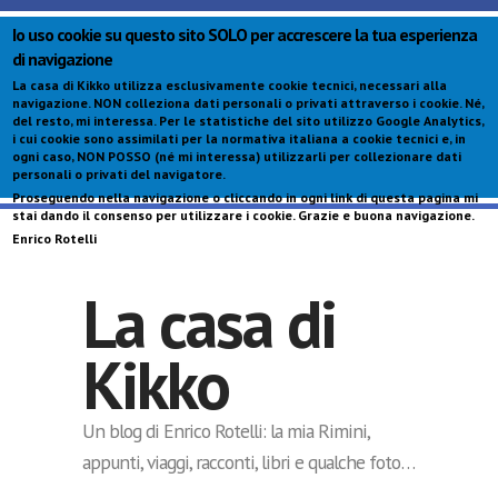
Io uso cookie su questo sito SOLO per accrescere la tua esperienza
di navigazione
La casa di Kikko utilizza esclusivamente cookie tecnici, necessari alla
navigazione.
NON colleziona dati personali o privati attraverso i cookie
. Né,
del resto, mi interessa. Per le statistiche del sito utilizzo Google Analytics,
i cui cookie sono assimilati per la normativa italiana a cookie tecnici e, in
ogni caso,
NON POSSO (né mi interessa) utilizzarli per collezionare dati
personali o privati del navigatore
.
Proseguendo nella navigazione o cliccando in ogni link di questa pagina mi
S
stai dando il consenso per utilizzare i cookie. Grazie e buona navigazione.
c
Enrico Rotelli
p
La casa di
Kikko
Un blog di Enrico Rotelli: la mia Rimini,
appunti, viaggi, racconti, libri e qualche foto…