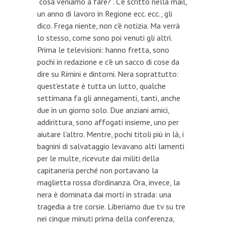
“cosa veniamo a fare?”. C'è scritto nella mail,
un anno di lavoro in Regione ecc. ecc., gli
dico. Frega niente, non c'è notizia. Ma verrà
lo stesso, come sono poi venuti gli altri.
Prima le televisioni: hanno fretta, sono
pochi in redazione e c'è un sacco di cose da
dire su Rimini e dintorni. Nera soprattutto:
quest'estate è tutta un lutto, qualche
settimana fa gli annegamenti, tanti, anche
due in un giorno solo. Due anziani amici,
addirittura, sono affogati insieme, uno per
aiutare l'altro. Mentre, pochi titoli più in là, i
bagnini di salvataggio levavano alti lamenti
per le multe, ricevute dai militi della
capitaneria perché non portavano la
maglietta rossa d'ordinanza. Ora, invece, la
nera è dominata dai morti in strada: una
tragedia a tre corsie. Liberiamo due tv su tre
nei cinque minuti prima della conferenza,