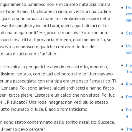
l'inquinamento luminoso non è mica solo natalizia. L'altra
Un 
 fuori Rimini, 10 chilometri circa, in vetta a una collina.
com
 giù e ci sono rimasto male: mi sembrava di essere nella
car
sente quegli skyline notturni, quei tappeti di luci di Los
 di una megalopoli? He, poco ci mancava. Solo che non
Se
acchiosa città di provincia. Almeno, qualche anno fa, se
Un 
uscivo a riconoscere qualche contorno: le luci del
com
te, ora è tutto uno sfarfallio.
Pic
 Ho abitato per qualche anno in un castello, Albereto,
Tro
lissimo: isolato, con le luci del borgo che lo illuminavano
er una passeggiata con una tipa era un posto fantastico. Ti
Ric
 Lontana. Poi, sono arrivati alcuni architetti e hanno fatto
beri: tutte pietre. L'estate è un caldo che non si sta. Poi luci
Dr
e... Risultato? Una roba indegna: non vedi più lo stesso
tutto inquinato di luce. E addio romanticismo.
Dia
e i
n sono stato contaminato dallo spirito natalizio. Succede.
ll'Iper lo devo cercare?
Tra