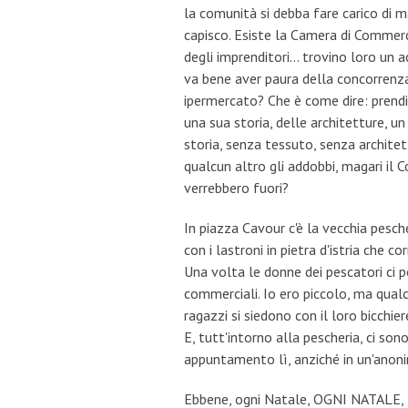
la comunità si debba fare carico di 
capisco. Esiste la Camera di Commerci
degli imprenditori... trovino loro un a
va bene aver paura della concorrenz
ipermercato? Che è come dire: prend
una sua storia, delle architetture, u
storia, senza tessuto, senza architet
qualcun altro gli addobbi, magari il
verrebbero fuori?
In piazza Cavour c'è la vecchia pescher
con i lastroni in pietra d'istria che c
Una volta le donne dei pescatori ci p
commerciali. Io ero piccolo, ma qual
ragazzi si siedono con il loro bicchiere
E, tutt'intorno alla pescheria, ci son
appuntamento lì, anziché in un'anoni
Ebbene, ogni Natale, OGNI NATALE, la