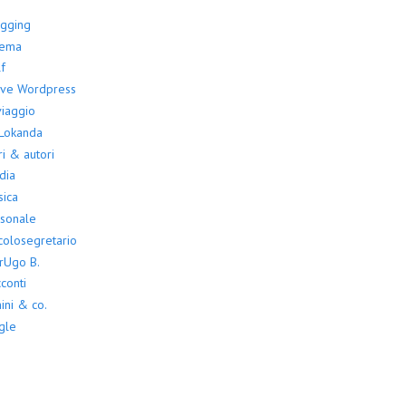
ogging
nema
f
ove Wordpress
viaggio
 Lokanda
ri & autori
dia
ica
sonale
colosegretario
rUgo B.
conti
ini & co.
gle