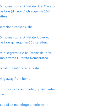
Sms, una storia. Di Natale Due. Ovvero,
e fare (di nuovo) gli auguri in 160
atteri.
parazione consensuale
Sms, una storia. Di Natale. Ovvero,
e fare gli auguri in 160 caratteri.
colo segretario e le "Donne della Val
mpia verso il Partito Democratico"
ordati di santificare le feste
iving away from home
logo sopra le automobili, gli autovelox
 treni
ccia di un monologo al volo per il