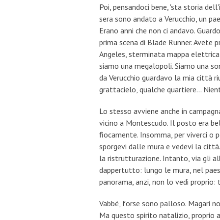
Poi, pensandoci bene, 'sta storia del
sera sono andato a Verucchio, un paese
Erano anni che non ci andavo. Guardo
prima scena di Blade Runner. Avete pre
Angeles, sterminata mappa elettrica
siamo una megalopoli. Siamo una sonn
da Verucchio guardavo la mia città ri
grattacielo, qualche quartiere... Nien
Lo stesso avviene anche in campagna.
vicino a Montescudo. Il posto era bel
fiocamente. Insomma, per viverci o p
sporgevi dalle mura e vedevi la città.
la ristrutturazione. Intanto, via gli al
dappertutto: lungo le mura, nel paes
panorama, anzi, non lo vedi proprio: 
Vabbé, forse sono palloso. Magari no
Ma questo spirito natalizio, proprio a