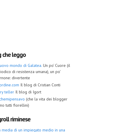
g che leggo
nuovo mondo di Galatea.
Un po' Cuore (il
iodico di resistenza umana), un po'
rnone: divertente
ordine.com
Il blog di Cristian Conti
ry teller
Il blog di Igort
ochemipensavo
(che la vita dei blogger
no tutti fiorellini)
roll riminese
a media di un impiegato medio in una