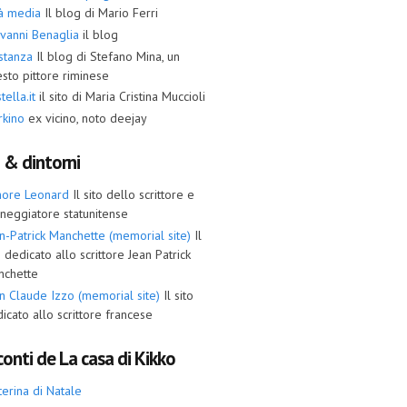
tà media
Il blog di Mario Ferri
vanni Benaglia
il blog
stanza
Il blog di Stefano Mina, un
sto pittore riminese
tella.it
il sito di Maria Cristina Muccioli
rkino
ex vicino, noto deejay
i & dintorni
more Leonard
Il sito dello scrittore e
neggiatore statunitense
n-Patrick Manchette (memorial site)
Il
o dedicato allo scrittore Jean Patrick
nchette
n Claude Izzo (memorial site)
Il sito
icato allo scrittore francese
onti de La casa di Kikko
terina di Natale