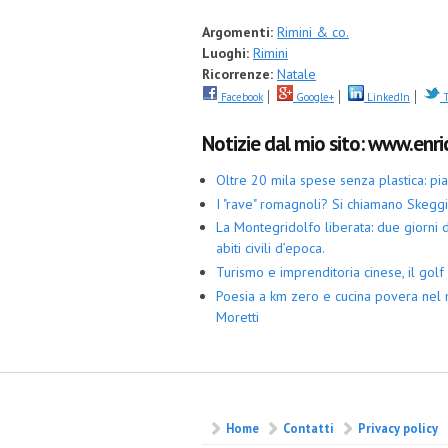
Argomenti:
Rimini & co.
Luoghi:
Rimini
Ricorrenze:
Natale
Facebook
Google+
LinkedIn
T
Notizie dal mio sito: www.enric
Oltre 20 mila spese senza plastica: p
I "rave" romagnoli? Si chiamano Skegg
La Montegridolfo liberata: due giorni di
abiti civili d’epoca.
Turismo e imprenditoria cinese, il golf 
Poesia a km zero e cucina povera nel 
Moretti
Home
Contatti
Privacy policy