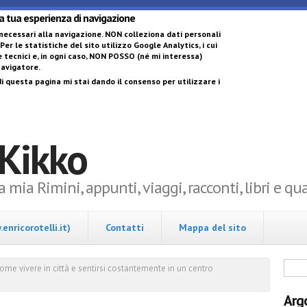
Salta al contenuto 
la tua esperienza di navigazione
 necessari alla navigazione.
NON colleziona dati personali
 Per le statistiche del sito utilizzo Google Analytics, i cui
 tecnici e, in ogni caso,
NON POSSO (né mi interessa)
 navigatore
.
i questa pagina mi stai dando il consenso per utilizzare i
 Kikko
la mia Rimini, appunti, viaggi, racconti, libri e q
enricorotelli.it)
Contatti
Mappa del sito
Form
ome vivere in città e sentirsi costantemente in un centro
Arg