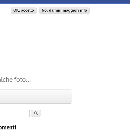
principale
OK, accetto
No, dammi maggiori info
ualche foto…
 di ricerca
Cerca
omenti