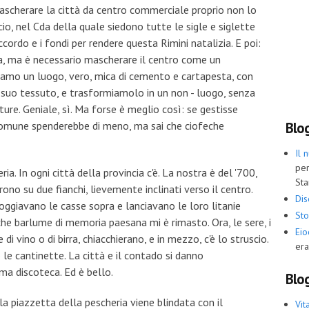
mascherare la città da centro commerciale proprio non lo
o, nel Cda della quale siedono tutte le sigle e siglette
ccordo e i fondi per rendere questa Rimini natalizia. E poi:
a, ma è necessario mascherare il centro come un
iamo un luogo, vero, mica di cemento e cartapesta, con
n suo tessuto, e trasformiamolo in un non - luogo, senza
ture. Geniale, sì. Ma forse è meglio così: se gestisse
 Comune spenderebbe di meno, ma sai che ciofeche
Blo
Il 
per
ia. In ogni città della provincia c'è. La nostra è del '700,
Sta
orrono su due fianchi, lievemente inclinati verso il centro.
Dis
oggiavano le casse sopra e lanciavano le loro litanie
Sto
che barlume di memoria paesana mi è rimasto. Ora, le sere, i
Ei
 di vino o di birra, chiacchierano, e in mezzo, c'è lo struscio.
era
o le cantinette. La città e il contado si danno
ma discoteca. Ed è bello.
Blog
 piazzetta della pescheria viene blindata con il
Vit