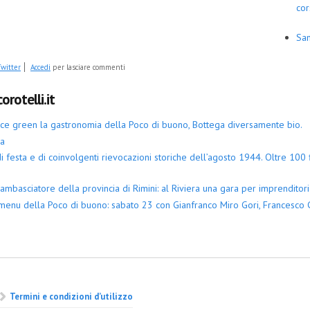
cor
San
witter
Accedi
per lasciare commenti
orotelli.it
iace green la gastronomia della Poco di buono, Bottega diversamente bio.
ia
 festa e di coinvolgenti rievocazioni storiche dell’agosto 1944. Oltre 100 fi
ambasciatore della provincia di Rimini: al Riviera una gara per imprenditori 
menu della Poco di buono: sabato 23 con Gianfranco Miro Gori, Francesco G
Termini e condizioni d’utilizzo