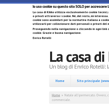
Io uso cookie su questo sito SOLO per accrescere 
La casa di Kikko utilizza esclusivamente cookie tecnici,
o privati attraverso i cookie
. Né, del resto, mi interessa.
cookie sono assimilati per la normativa italiana a cookie
utilizzarli per collezionare dati personali o privati del
Proseguendo nella navigazione o cliccando in ogni link d
cookie. Grazie e buona navigazione.
Enrico Rotelli
La casa di
Un blog di Enrico Rotelli: 
Home
Sito principale (www.
Tu sei qui
Home
»
Natale all'ipermercato. Ovvero, c
commerciale.