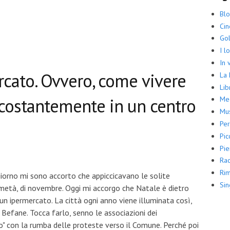
Bl
Ci
Gol
I l
In 
rcato. Ovvero, come vivere
La
Lib
i costantemente in un centro
Me
Mus
Per
Pic
Pie
Rac
Rim
giorno mi sono accorto che appiccicavano le solite
Sin
metà, di novembre. Oggi mi accorgo che Natale è dietro
un ipermercato. La città ogni anno viene illuminata così,
fane. Tocca farlo, senno le associazioni dei
no" con la rumba delle proteste verso il Comune. Perché poi