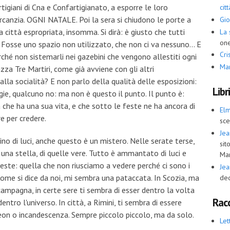
artigiani di Cna e Confartigianato, a esporre le loro
cit
canzia. OGNI NATALE. Poi la sera si chiudono le porte a
Gio
 città espropriata, insomma. Si dirà: è giusto che tutti
La 
one
? Fosse uno spazio non utilizzato, che non ci va nessuno... E
Cris
erché non sistemarli nei gazebini che vengono allestiti ogni
Ma
zza Tre Martiri, come già avviene con gli altri
lla socialità? E non parlo della qualità delle esposizioni:
Libr
ie, qualcuno no: ma non è questo il punto. Il punto è:
che ha una sua vita, e che sotto le feste ne ha ancora di
El
re per credere.
sce
Jea
dino di luci, anche questo è un mistero. Nelle serate terse,
sit
e una stella, di quelle vere. Tutto è ammantato di luci e
Ma
este: quella che non riusciamo a vedere perché ci sono i
Jea
 Come si dice da noi, mi sembra una pataccata. In Scozia, ma
ded
campagna, in certe sere ti sembra di esser dentro la volta
Racc
entro l'universo. In città, a Rimini, ti sembra di essere
eon o incandescenza. Sempre piccolo piccolo, ma da solo.
Let