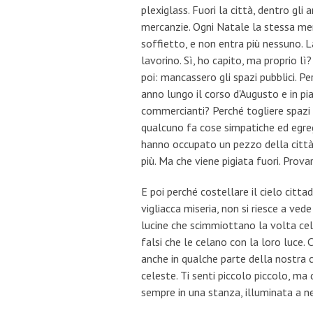
plexiglass. Fuori la città, dentro gli 
mercanzie. Ogni Natale la stessa mer
soffietto, e non entra più nessuno. La
lavorino. Sì, ho capito, ma proprio lì
poi: mancassero gli spazi pubblici. P
anno lungo il corso d'Augusto e in pia
commercianti? Perché togliere spazi a
qualcuno fa cose simpatiche ed egreg
hanno occupato un pezzo della città 
più. Ma che viene pigiata fuori. Prova
E poi perché costellare il cielo citta
vigliacca miseria, non si riesce a ved
lucine che scimmiottano la volta cel
falsi che le celano con la loro luce.
anche in qualche parte della nostra 
celeste. Ti senti piccolo piccolo, ma d
sempre in una stanza, illuminata a n