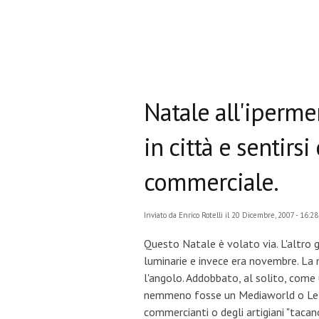
Natale all'iperme
in città e sentirs
commerciale.
Inviato da
Enrico Rotelli
il 20 Dicembre, 2007 - 16:28
Questo Natale è volato via. L'altro 
luminarie e invece era novembre. La 
l'angolo. Addobbato, al solito, come 
nemmeno fosse un Mediaworld o Le Be
commercianti o degli artigiani "taca