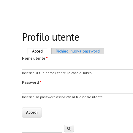
Profilo utente
Schede primarie
Accedi
(scheda attiva)
Richiedi nuova password
Nome utente
*
Inserisci il tuo nome utente La casa di Kikko.
Password
*
Inserisci la password associata al tuo nome utente.
Form di ricerca
Cerca