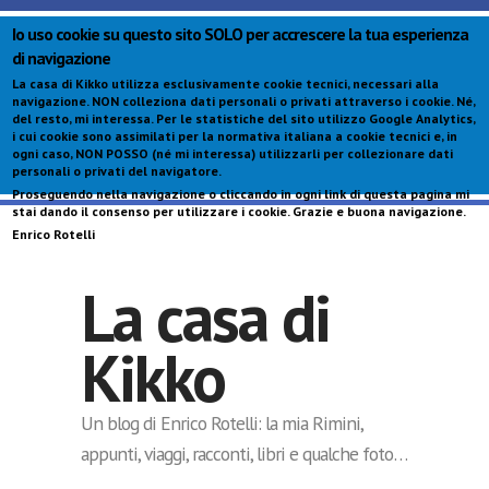
Io uso cookie su questo sito SOLO per accrescere la tua esperienza
di navigazione
La casa di Kikko utilizza esclusivamente cookie tecnici, necessari alla
navigazione.
NON colleziona dati personali o privati attraverso i cookie
. Né,
del resto, mi interessa. Per le statistiche del sito utilizzo Google Analytics,
i cui cookie sono assimilati per la normativa italiana a cookie tecnici e, in
ogni caso,
NON POSSO (né mi interessa) utilizzarli per collezionare dati
personali o privati del navigatore
.
Proseguendo nella navigazione o cliccando in ogni link di questa pagina mi
S
stai dando il consenso per utilizzare i cookie. Grazie e buona navigazione.
c
Enrico Rotelli
p
La casa di
Kikko
Un blog di Enrico Rotelli: la mia Rimini,
appunti, viaggi, racconti, libri e qualche foto…