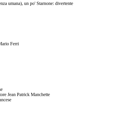
enza umana), un po' Starnone: divertente
Mario Ferri
se
ittore Jean Patrick Manchette
rancese