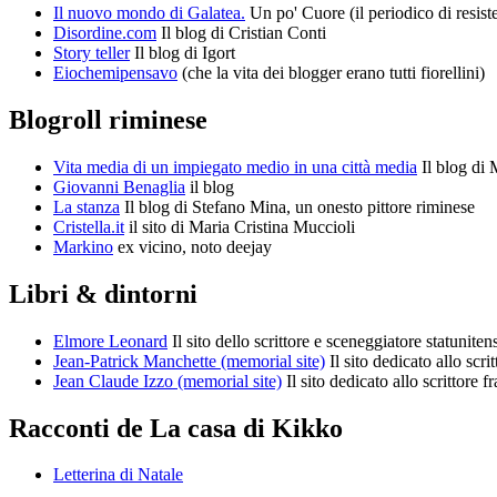
Il nuovo mondo di Galatea.
Un po' Cuore (il periodico di resist
Disordine.com
Il blog di Cristian Conti
Story teller
Il blog di Igort
Eiochemipensavo
(che la vita dei blogger erano tutti fiorellini)
Blogroll riminese
Vita media di un impiegato medio in una città media
Il blog di 
Giovanni Benaglia
il blog
La stanza
Il blog di Stefano Mina, un onesto pittore riminese
Cristella.it
il sito di Maria Cristina Muccioli
Markino
ex vicino, noto deejay
Libri & dintorni
Elmore Leonard
Il sito dello scrittore e sceneggiatore statuniten
Jean-Patrick Manchette (memorial site)
Il sito dedicato allo scr
Jean Claude Izzo (memorial site)
Il sito dedicato allo scrittore f
Racconti de La casa di Kikko
Letterina di Natale