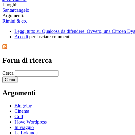
Luoghi:
Santarcangelo
Argomenti:
Rimini & co.
Leggi tutto
su Qualcosa da difendere. Ovvero, una Citroën Dyan
Accedi
per lasciare commenti
Form di ricerca
Cerca
Argomenti
Blogging
Cinema
Golf
I love Wordpress
In viaggio
La Lokanda