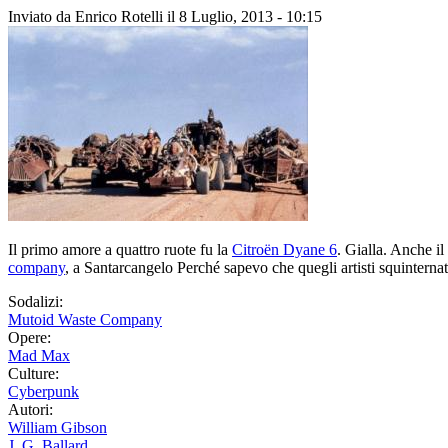
Inviato da
Enrico Rotelli
il 8 Luglio, 2013 - 10:15
Il primo amore a quattro ruote fu la
Citroën Dyane 6
. Gialla. Anche i
company
, a Santarcangelo Perché sapevo che quegli artisti squinternat
Sodalizi:
Mutoid Waste Company
Opere:
Mad Max
Culture:
Cyberpunk
Autori:
William Gibson
J. G. Ballard