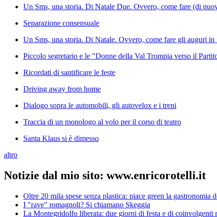
Un Sms, una storia. Di Natale Due. Ovvero, come fare (di nuovo)
Separazione consensuale
Un Sms, una storia. Di Natale. Ovvero, come fare gli auguri in 1
Piccolo segretario e le "Donne della Val Trompia verso il Parti
Ricordati di santificare le feste
Driving away from home
Dialogo sopra le automobili, gli autovelox e i treni
Traccia di un monologo al volo per il corso di teatro
Santa Klaus si è dimesso
altro
Notizie dal mio sito: www.enricorotelli.it
Oltre 20 mila spese senza plastica: piace green la gastronomia 
I "rave" romagnoli? Si chiamano Skeggia
La Montegridolfo liberata: due giorni di festa e di coinvolgenti r