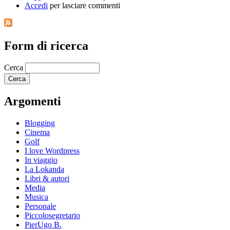
Accedi
per lasciare commenti
Form di ricerca
Cerca
Argomenti
Blogging
Cinema
Golf
I love Wordpress
In viaggio
La Lokanda
Libri & autori
Media
Musica
Personale
Piccolosegretario
PierUgo B.