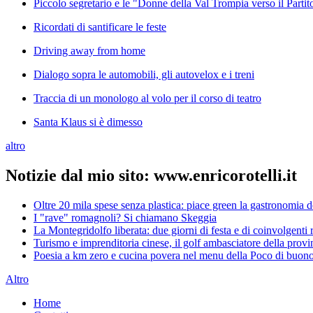
Piccolo segretario e le "Donne della Val Trompia verso il Parti
Ricordati di santificare le feste
Driving away from home
Dialogo sopra le automobili, gli autovelox e i treni
Traccia di un monologo al volo per il corso di teatro
Santa Klaus si è dimesso
altro
Notizie dal mio sito: www.enricorotelli.it
Oltre 20 mila spese senza plastica: piace green la gastronomia 
I "rave" romagnoli? Si chiamano Skeggia
La Montegridolfo liberata: due giorni di festa e di coinvolgenti r
Turismo e imprenditoria cinese, il golf ambasciatore della provin
Poesia a km zero e cucina povera nel menu della Poco di buono
Altro
Home