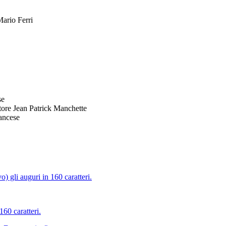
Mario Ferri
se
ittore Jean Patrick Manchette
rancese
 gli auguri in 160 caratteri.
60 caratteri.