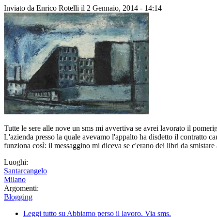
Inviato da
Enrico Rotelli
il 2 Gennaio, 2014 - 14:14
Tutte le sere alle nove un sms mi avvertiva se avrei lavorato il pomeri
L'azienda presso la quale avevamo l'appalto ha disdetto il contratto c
funziona così: il messaggino mi diceva se c'erano dei libri da smistare ai
Luoghi:
Santarcangelo
Milano
Argomenti:
Blogging
Leggi tutto
su Abbiamo perso il lavoro. Via sms.