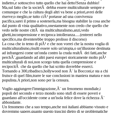
indietro,e sottoscrivo tutto quello che hai detto!Senza dubbio!
Ma,sul fatto che la societÃ debba essere multiculturale sempre e
comunque e che la cultura degli altri va bene a priori,avrei delle
riserve;o meglio,se tutto ciÃ² portasse ad una convivenza
pacifica,sarei il primo a sostenerla,ma bisogna stabilire la cosa anche
dal punto di vista qualitativo,onestamente non credo che quello che
vedo nelle nostre cittÃ sia multiculturalismo,anzi,vedo
ghetti,incomprensione e reciproca intolleranza.....(entrerei nello
specifico,ma diventerebbe troppo prolisso il discorso)
La cosa che io temo di piÃ¹ e che non vorrei che la nostra voglia di
multiculturalismo,risulti essere solo un'utopia,o un'illusione destinata
ad infrangersi come un'onda contro la cruda realtÃ dei fatti,anche
perchÃ¨,guardando ad altri paesi europei storicamente molto piÃ¹
multiculturali di noi,non scorgo tutta quella comprensione e
recipocitÃ che da quello che hai scritto dovrebbe esserci.
Tornando a 300,ribadisco,hollywood non Ã¨ la Bocconi,e sta a chi
fruisce di quel film,trarre le sue conclusioni in maniera matura e non
populista.A priori,non sono per la censura.
Voglio aggiungere:l'immigrazione,Ã¨ un fenomeno mondiale,i
popoli del secondo e terzo mondo sono stufi di essere poveri e
guardano all'occidente come a un'isola felice dove la richezza Ã¨
abbondante.
Un fenomeno che a suo tempo,anche noi italiani abbiamo vissuto e
dovremmo sapere,quanto questo trascini dietro di se problematiche