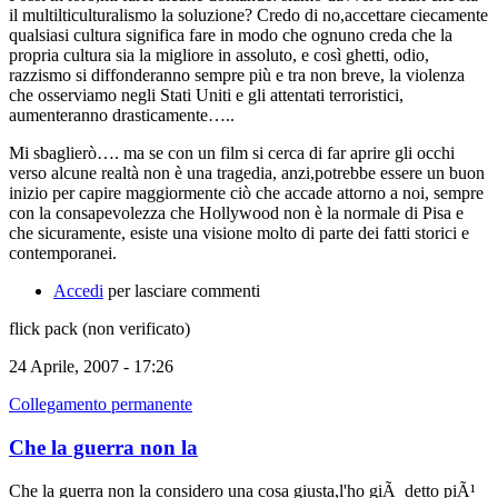
il multilticulturalismo la soluzione? Credo di no,accettare ciecamente
qualsiasi cultura significa fare in modo che ognuno creda che la
propria cultura sia la migliore in assoluto, e così ghetti, odio,
razzismo si diffonderanno sempre più e tra non breve, la violenza
che osserviamo negli Stati Uniti e gli attentati terroristici,
aumenteranno drasticamente…..
Mi sbaglierò…. ma se con un film si cerca di far aprire gli occhi
verso alcune realtà non è una tragedia, anzi,potrebbe essere un buon
inizio per capire maggiormente ciò che accade attorno a noi, sempre
con la consapevolezza che Hollywood non è la normale di Pisa e
che sicuramente, esiste una visione molto di parte dei fatti storici e
contemporanei.
Accedi
per lasciare commenti
flick pack (non verificato)
24 Aprile, 2007 - 17:26
Collegamento permanente
Che la guerra non la
Che la guerra non la considero una cosa giusta,l'ho giÃ detto piÃ¹