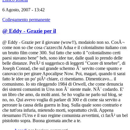
6 Agosto, 2007 - 13:42
Collegamento permanente
@ Eddy - Grazie per il
@ Eddy - Grazie per il giovane (wow!!), modaiolo non so. CosÃ¬
come non so che cosa c'azzecchi Adua e il colonialismo italiano con
un brutto film come 300. Sul fatto che sotto il "colonialismo certi
paesi stavano bene" beh, sono idee tue, dalle quali io prendo delle
belle distanze. PerÃ² ti suggerisco di leggerti "Cuore di tenebre", di
Joseph Conrad, che sul grande schermo Ã¨ servito come spunto e
canovaccio per girare Apocalipse Now. Poi, magari, quando ti sarai
fatto le idee un po' piÃ¹ chiare, ci risentiamo. Dimenticavo... il
comunismo. Io sto rileggendo 1984 di Orwell, che come denuncia
dei sistemi comunisti in Urss non Ã¨ niente male. NÃ¨ codardo. E'
un libro che amo, da molti anni. Se ho voglia ne parlo sul blog, se
no, no. Qui avevo voglia di parlare di 300 e di come sia servito a
perorare la causa della guerra in Iraq. Sulla quale sono contrario e
che tutt'ora infuria, mietendo morti, soprattutto civili. Appena
riesumano l'Urss e il suo regime comunista avvertimi, ci farÃ² un bel
pistolotto sopra. Buona giornata anche a te.