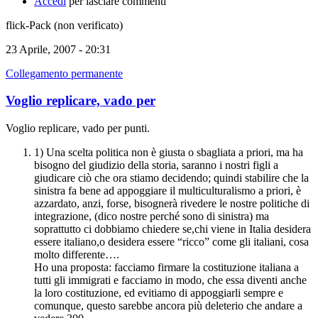
Accedi
per lasciare commenti
flick-Pack (non verificato)
23 Aprile, 2007 - 20:31
Collegamento permanente
Voglio replicare, vado per
Voglio replicare, vado per punti.
1) Una scelta politica non è giusta o sbagliata a priori, ma ha
bisogno del giudizio della storia, saranno i nostri figli a
giudicare ciò che ora stiamo decidendo; quindi stabilire che la
sinistra fa bene ad appoggiare il multiculturalismo a priori, è
azzardato, anzi, forse, bisognerà rivedere le nostre politiche di
integrazione, (dico nostre perché sono di sinistra) ma
soprattutto ci dobbiamo chiedere se,chi viene in Italia desidera
essere italiano,o desidera essere “ricco” come gli italiani, cosa
molto differente….
Ho una proposta: facciamo firmare la costituzione italiana a
tutti gli immigrati e facciamo in modo, che essa diventi anche
la loro costituzione, ed evitiamo di appoggiarli sempre e
comunque, questo sarebbe ancora più deleterio che andare a