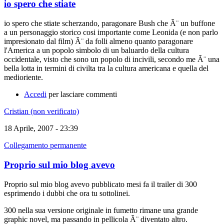
io spero che stiate
io spero che stiate scherzando, paragonare Bush che Ã¨ un buffone
a un personaggio storico cosi importante come Leonida (e non parlo
impresionato dal film) Ã¨ da folli almeno quanto paragonare
l'America a un popolo simbolo di un baluardo della cultura
occidentale, visto che sono un popolo di incivili, secondo me Ã¨ una
bella lotta in termini di civilta tra la cultura americana e quella del
medioriente.
Accedi
per lasciare commenti
Cristian (non verificato)
18 Aprile, 2007 - 23:39
Collegamento permanente
Proprio sul mio blog avevo
Proprio sul mio blog avevo pubblicato mesi fa il trailer di 300
esprimendo i dubbi che ora tu sottolinei.
300 nella sua versione originale in fumetto rimane una grande
graphic novel, ma passando in pellicola Ã¨ diventato altro.