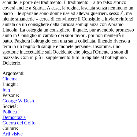
schiude le porte del tradimento. Il tradimento – altro falso storico -
coverà anche a Sparta. A casa, la regina, lasciata senza nemmeno un
bacio – le spartane sono donne use ad allevar guerrieri, sesso sì, ma
niente smancerie – cerca di convincere il Consiglio a inviare rinforzi,
aiutata da un consigliere dalla curiosa somiglianza con Abramo
Lincoln. La osteggia un consigliere, il quale, pur avendole promesso
aiuto in Consiglio in cambio dei suoi favori, poi non manterrà il
patto. Pagherà l'oltraggio con una sana coltellata, finendo riverso a
terra in un bagno di sangue e monete persiane. Insomma, uno
spottone inaccettabile sull'Occidente che piega l'Oriente a suon di
mazzate. Con in più il supplemento film in digitale al botteghino.
Deleterio.
Argomenti:
Cinema
Luoghi:
Iraq
Persone:
George W Bush
Società:
Politica
Democrazia
Guerra del Golfo
Culture:
Arti visive