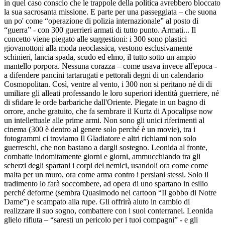
in quel caso conscio che le trappole della politica avrebbero bloccato
la sua sacrosanta missione. E parte per una passeggiata – che suona
un po' come “operazione di polizia internazionale” al posto di
“guerra” - con 300 guerrieri armati di tutto punto. Armati... Il
concetto viene piegato alle suggestioni: i 300 sono plastici
giovanottoni alla moda neoclassica, vestono esclusivamente
schinieri, lancia spada, scudo ed elmo, il tutto sotto un ampio
mantello porpora. Nessuna corazza – come usava invece all'epoca -
a difendere pancini tartarugati e pettorali degni di un calendario
Cosmopolitan. Così, ventre al vento, i 300 non si peritano né di di
umiliare gli alleati professando le loro superiori identità guerriere, né
di sfidare le orde barbariche dall'Oriente. Piegate in un bagno di
orrore, anche gratuito, che fa sembrare il Kurtz di Apocalipse now
un intellettuale alle prime armi. Non sono gli unici riferimenti al
cinema (300 è dentro al genere solo perché è un movie), tra i
fotogrammi ci troviamo Il Gladiatore e altri richiami non solo
guerreschi, che non bastano a dargli sostegno. Leonida al fronte,
combatte indomitamente giorni e giorni, ammucchiando tra gli
scherzi degli spartani i corpi dei nemici, usandoli ora come come
malta per un muro, ora come arma contro i persiani stessi. Solo il
tradimento lo farà soccombere, ad opera di uno spartano in esilio
perché deforme (sembra Quasimodo nel cartoon “Il gobbo di Notre
Dame”) e scampato alla rupe. Gli offrirà aiuto in cambio di
realizzare il suo sogno, combattere con i suoi conterranei. Leonida
glielo rifiuta – “saresti un pericolo per i tuoi compagni” - e gli