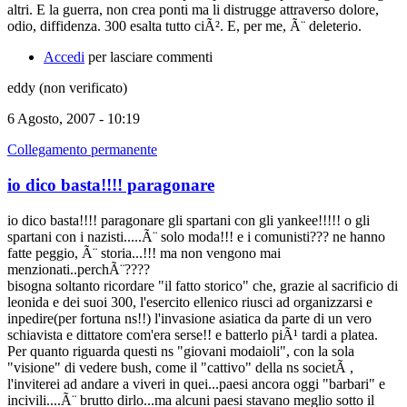
altri. E la guerra, non crea ponti ma li distrugge attraverso dolore,
odio, diffidenza. 300 esalta tutto ciÃ². E, per me, Ã¨ deleterio.
Accedi
per lasciare commenti
eddy (non verificato)
6 Agosto, 2007 - 10:19
Collegamento permanente
io dico basta!!!! paragonare
io dico basta!!!! paragonare gli spartani con gli yankee!!!!! o gli
spartani con i nazisti.....Ã¨ solo moda!!! e i comunisti??? ne hanno
fatte peggio, Ã¨ storia...!!! ma non vengono mai
menzionati..perchÃ¨????
bisogna soltanto ricordare "il fatto storico" che, grazie al sacrificio di
leonida e dei suoi 300, l'esercito ellenico riusci ad organizzarsi e
inpedire(per fortuna ns!!) l'invasione asiatica da parte di un vero
schiavista e dittatore com'era serse!! e batterlo piÃ¹ tardi a platea.
Per quanto riguarda questi ns "giovani modaioli", con la sola
"visione" di vedere bush, come il "cattivo" della ns societÃ ,
l'inviterei ad andare a viveri in quei...paesi ancora oggi "barbari" e
incivili....Ã¨ brutto dirlo...ma alcuni paesi stavano meglio sotto il