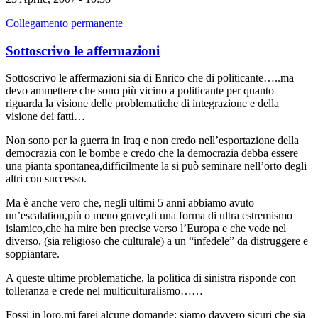
Collegamento permanente
Sottoscrivo le affermazioni
Sottoscrivo le affermazioni sia di Enrico che di politicante…..ma
devo ammettere che sono più vicino a politicante per quanto
riguarda la visione delle problematiche di integrazione e della
visione dei fatti…
Non sono per la guerra in Iraq e non credo nell’esportazione della
democrazia con le bombe e credo che la democrazia debba essere
una pianta spontanea,difficilmente la si può seminare nell’orto degli
altri con successo.
Ma è anche vero che, negli ultimi 5 anni abbiamo avuto
un’escalation,più o meno grave,di una forma di ultra estremismo
islamico,che ha mire ben precise verso l’Europa e che vede nel
diverso, (sia religioso che culturale) a un “infedele” da distruggere e
soppiantare.
A queste ultime problematiche, la politica di sinistra risponde con
tolleranza e crede nel multiculturalismo……
Fossi in loro,mi farei alcune domande: siamo davvero sicuri che sia