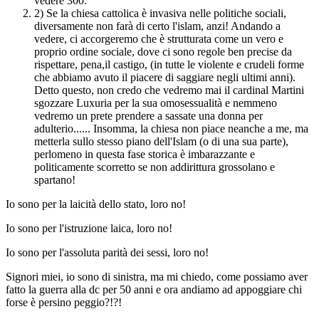
vedere 300.
2) Se la chiesa cattolica è invasiva nelle politiche sociali,
diversamente non farà di certo l'islam, anzi! Andando a
vedere, ci accorgeremo che è strutturata come un vero e
proprio ordine sociale, dove ci sono regole ben precise da
rispettare, pena,il castigo, (in tutte le violente e crudeli forme
che abbiamo avuto il piacere di saggiare negli ultimi anni).
Detto questo, non credo che vedremo mai il cardinal Martini
sgozzare Luxuria per la sua omosessualità e nemmeno
vedremo un prete prendere a sassate una donna per
adulterio...... Insomma, la chiesa non piace neanche a me, ma
metterla sullo stesso piano dell'Islam (o di una sua parte),
perlomeno in questa fase storica è imbarazzante e
politicamente scorretto se non addirittura grossolano e
spartano!
Io sono per la laicità dello stato, loro no!
Io sono per l'istruzione laica, loro no!
Io sono per l'assoluta parità dei sessi, loro no!
Signori miei, io sono di sinistra, ma mi chiedo, come possiamo aver
fatto la guerra alla dc per 50 anni e ora andiamo ad appoggiare chi
forse è persino peggio?!?!