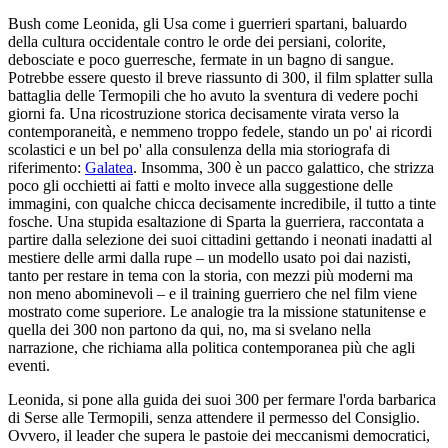
Bush come Leonida, gli Usa come i guerrieri spartani, baluardo
della cultura occidentale contro le orde dei persiani, colorite,
debosciate e poco guerresche, fermate in un bagno di sangue.
Potrebbe essere questo il breve riassunto di 300, il film splatter sulla
battaglia delle Termopili che ho avuto la sventura di vedere pochi
giorni fa. Una ricostruzione storica decisamente virata verso la
contemporaneità, e nemmeno troppo fedele, stando un po' ai ricordi
scolastici e un bel po' alla consulenza della mia storiografa di
riferimento:
Galatea
. Insomma, 300 è un pacco galattico, che strizza
poco gli occhietti ai fatti e molto invece alla suggestione delle
immagini, con qualche chicca decisamente incredibile, il tutto a tinte
fosche. Una stupida esaltazione di Sparta la guerriera, raccontata a
partire dalla selezione dei suoi cittadini gettando i neonati inadatti al
mestiere delle armi dalla rupe – un modello usato poi dai nazisti,
tanto per restare in tema con la storia, con mezzi più moderni ma
non meno abominevoli – e il training guerriero che nel film viene
mostrato come superiore. Le analogie tra la missione statunitense e
quella dei 300 non partono da qui, no, ma si svelano nella
narrazione, che richiama alla politica contemporanea più che agli
eventi.
Leonida, si pone alla guida dei suoi 300 per fermare l'orda barbarica
di Serse alle Termopili, senza attendere il permesso del Consiglio.
Ovvero, il leader che supera le pastoie dei meccanismi democratici,