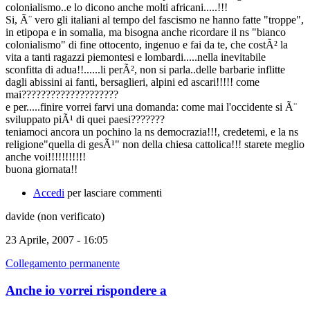
colonialismo..e lo dicono anche molti africani.....!!!
Si, Ã¨ vero gli italiani al tempo del fascismo ne hanno fatte "troppe",
in etipopa e in somalia, ma bisogna anche ricordare il ns "bianco
colonialismo" di fine ottocento, ingenuo e fai da te, che costÃ² la
vita a tanti ragazzi piemontesi e lombardi.....nella inevitabile
sconfitta di adua!!......li perÃ², non si parla..delle barbarie inflitte
dagli abissini ai fanti, bersaglieri, alpini ed ascari!!!!! come
mai????????????????????
e per.....finire vorrei farvi una domanda: come mai l'occidente si Ã¨
sviluppato piÃ¹ di quei paesi???????
teniamoci ancora un pochino la ns democrazia!!!, credetemi, e la ns
religione"quella di gesÃ¹" non della chiesa cattolica!!! starete meglio
anche voi!!!!!!!!!!!
buona giornata!!
Accedi
per lasciare commenti
davide (non verificato)
23 Aprile, 2007 - 16:05
Collegamento permanente
Anche io vorrei rispondere a