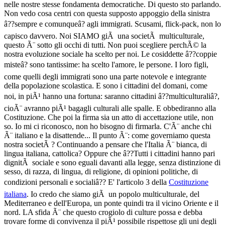
nelle nostre stesse fondamenta democratiche. Di questo sto parlando.
Non vedo cosa centri con questa supposto appoggio della sinistra
â??sempre e comunqueâ? agli immigrati. Scusami, flick-pack, non lo
capisco davvero. Noi SIAMO giÃ una societÃ multiculturale,
questo Ã¨ sotto gli occhi di tutti. Non puoi scegliere perchÃ© la
nostra evoluzione sociale ha scelto per noi. Le cosiddette â??coppie
misteâ? sono tantissime: ha scelto l'amore, le persone. I loro figli,
come quelli degli immigrati sono una parte notevole e integrante
della popolazione scolastica. E sono i cittadini del domani, come
noi, in piÃ¹ hanno una fortuna: saranno cittadini â??multiculturaliâ?,
cioÃ¨ avranno piÃ¹ bagagli culturali alle spalle. E obbediranno alla
Costituzione. Che poi la firma sia un atto di accettazione utile, non
so. Io mi ci riconosco, non ho bisogno di firmarla. C'Ã¨ anche chi
Ã¨ italiano e la disattende... Il punto Ã¨: come governiamo questa
nostra societÃ ? Continuando a pensare che l'Italia Ã¨ bianca, di
lingua italiana, cattolica? Oppure che â??Tutti i cittadini hanno pari
dignitÃ sociale e sono eguali davanti alla legge, senza distinzione di
sesso, di razza, di lingua, di religione, di opinioni politiche, di
condizioni personali e socialiâ?? E' l'articolo 3 della
Costituzione
italiana
. Io credo che siamo giÃ un popolo multiculturale, del
Mediterraneo e dell'Europa, un ponte quindi tra il vicino Oriente e il
nord. LA sfida Ã¨ che questo crogiolo di culture possa e debba
trovare forme di convivenza il piÃ¹ possibile rispettose gli uni degli