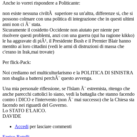
Anche io vorrei rispondere a Politicante:
non esiste nessuna civiltÃ superiore su un'altra, differenze si, che si
possono colmare con una politica di integrazione che in questi ultimi
anni non ci Ã¨ stata.
Sicuramente il cosidetto Occidente non aiutato per niente per
risolvere questi problemi, anzi con una guerra (qui ha ragione kikko)
le ha aggravate di piÃ¹, il Presidente Bush e il Premier Blair hanno
mentito ai loro cittadini (vedi le armi di distruzioni di massa che
c'erano in Irak,mai trovate)
Per flick-Pack:
Noi crediamo nel multiculturlarismo e la POLITICA DI SINISTRA
non sbaglia a battersi perchÃ¨ questo avvenga.
Una mia personale riflessione, se l'Islam Ã¨ estremista, ritengo che
anche parecchi cattolici lo siano, vedi la battaglia che stanno facendo
contro i DICO e l'intervento (non Ã¨ mai successo) che la Chiesa sta
facendo nei riguardi del Governo.
Lo STATO E'LAICO.
DAVIDE
Accedi
per lasciare commenti
Enrico Rotelli