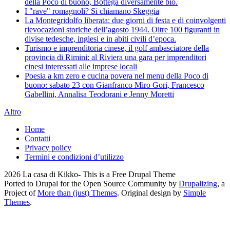
della Poco di buono, Bottega diversamente bio.
I "rave" romagnoli? Si chiamano Skeggia
La Montegridolfo liberata: due giorni di festa e di coinvolgenti
rievocazioni storiche dell’agosto 1944. Oltre 100 figuranti in
divise tedesche, inglesi e in abiti civili d’epoca.
Turismo e imprenditoria cinese, il golf ambasciatore della
provincia di Rimini: al Riviera una gara per imprenditori
cinesi interessati alle imprese locali
Poesia a km zero e cucina povera nel menu della Poco di
buono: sabato 23 con Gianfranco Miro Gori, Francesco
Gabellini, Annalisa Teodorani e Jenny Moretti
Altro
Home
Contatti
Privacy policy
Termini e condizioni d’utilizzo
2026 La casa di Kikko- This is a Free Drupal Theme
Ported to Drupal for the Open Source Community by
Drupalizing
, a
Project of
More than (just) Themes
. Original design by
Simple
Themes
.