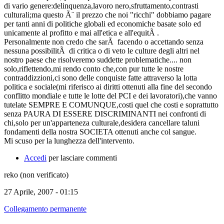
di vario genere:delinquenza,lavoro nero,sfruttamento,contrasti
culturali;ma questo Ã¨ il prezzo che noi "ricchi" dobbiamo pagare
per tanti anni di politiche globali ed economiche basate solo ed
unicamente al profitto e mai all'etica e all'equitÃ .
Personalmente non credo che sarÃ facendo o accettando senza
nessuna possibilitÃ di critica o di veto le culture degli altri nel
nostro paese che risolveremo suddette problematiche.... non
solo,riflettendo,mi rendo conto che,con pur tutte le nostre
contraddizzioni,ci sono delle conquiste fatte attraverso la lotta
politica e sociale(mi riferisco ai diritti ottenuti alla fine del secondo
conflitto mondiale e tutte le lotte del PCI e dei lavoratori),che vanno
tutelate SEMPRE E COMUNQUE,costi quel che costi e soprattutto
senza PAURA DI ESSERE DISCRIMINANTI nei confronti di
chi,solo per un'apparteneza culturale,desidera cancellare taluni
fondamenti della nostra SOCIETA ottenuti anche col sangue.
Mi scuso per la lunghezza dell'intervento.
Accedi
per lasciare commenti
reko (non verificato)
27 Aprile, 2007 - 01:15
Collegamento permanente