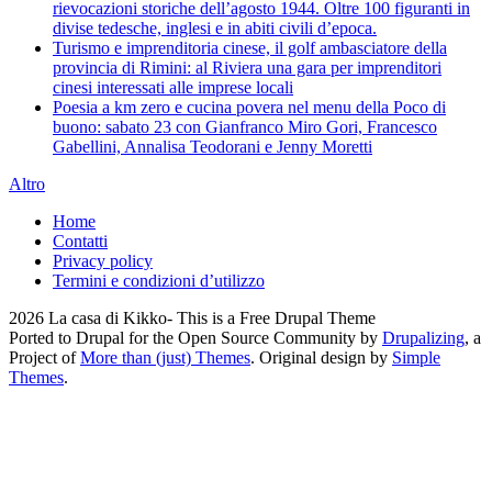
rievocazioni storiche dell’agosto 1944. Oltre 100 figuranti in
divise tedesche, inglesi e in abiti civili d’epoca.
Turismo e imprenditoria cinese, il golf ambasciatore della
provincia di Rimini: al Riviera una gara per imprenditori
cinesi interessati alle imprese locali
Poesia a km zero e cucina povera nel menu della Poco di
buono: sabato 23 con Gianfranco Miro Gori, Francesco
Gabellini, Annalisa Teodorani e Jenny Moretti
Altro
Home
Contatti
Privacy policy
Termini e condizioni d’utilizzo
2026 La casa di Kikko- This is a Free Drupal Theme
Ported to Drupal for the Open Source Community by
Drupalizing
, a
Project of
More than (just) Themes
. Original design by
Simple
Themes
.