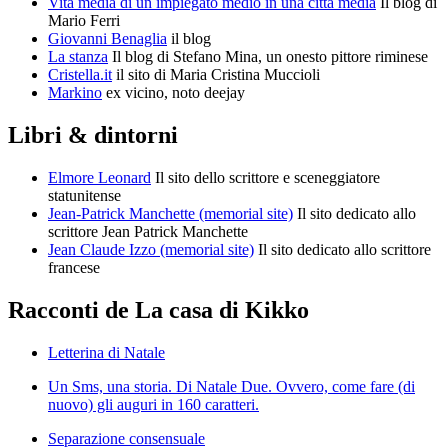
Vita media di un impiegato medio in una città media
Il blog di
Mario Ferri
Giovanni Benaglia
il blog
La stanza
Il blog di Stefano Mina, un onesto pittore riminese
Cristella.it
il sito di Maria Cristina Muccioli
Markino
ex vicino, noto deejay
Libri & dintorni
Elmore Leonard
Il sito dello scrittore e sceneggiatore
statunitense
Jean-Patrick Manchette (memorial site)
Il sito dedicato allo
scrittore Jean Patrick Manchette
Jean Claude Izzo (memorial site)
Il sito dedicato allo scrittore
francese
Racconti de La casa di Kikko
Letterina di Natale
Un Sms, una storia. Di Natale Due. Ovvero, come fare (di
nuovo) gli auguri in 160 caratteri.
Separazione consensuale