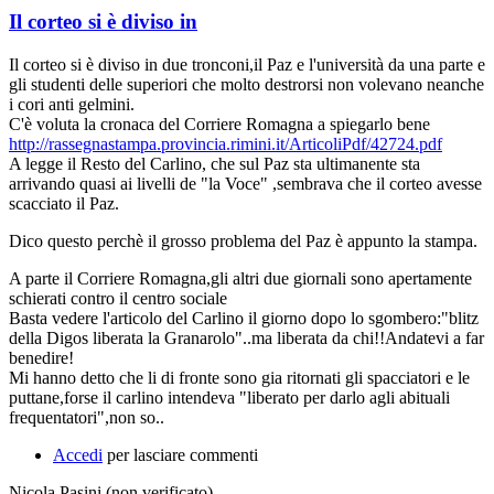
Il corteo si è diviso in
Il corteo si è diviso in due tronconi,il Paz e l'università da una parte e
gli studenti delle superiori che molto destrorsi non volevano neanche
i cori anti gelmini.
C'è voluta la cronaca del Corriere Romagna a spiegarlo bene
http://rassegnastampa.provincia.rimini.it/ArticoliPdf/42724.pdf
A legge il Resto del Carlino, che sul Paz sta ultimanente sta
arrivando quasi ai livelli de "la Voce" ,sembrava che il corteo avesse
scacciato il Paz.
Dico questo perchè il grosso problema del Paz è appunto la stampa.
A parte il Corriere Romagna,gli altri due giornali sono apertamente
schierati contro il centro sociale
Basta vedere l'articolo del Carlino il giorno dopo lo sgombero:"blitz
della Digos liberata la Granarolo"..ma liberata da chi!!Andatevi a far
benedire!
Mi hanno detto che li di fronte sono gia ritornati gli spacciatori e le
puttane,forse il carlino intendeva "liberato per darlo agli abituali
frequentatori",non so..
Accedi
per lasciare commenti
Nicola Pasini (non verificato)