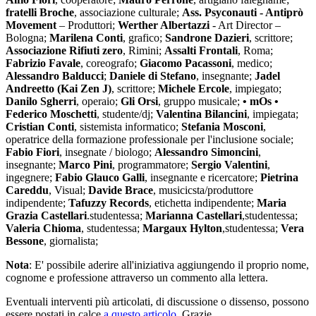
fratelli Broche
, associazione culturale;
Ass. Psyconauti - Antiprò
Movement
– Produttori;
Werther Albertazzi
- Art Director –
Bologna;
Marilena Conti
, grafico;
Sandrone Dazieri
, scrittore;
Associazione Rifiuti zero
, Rimini;
Assalti Frontali
, Roma;
Fabrizio Favale
, coreografo;
Giacomo Pacassoni
, medico;
Alessandro Balducci
;
Daniele di Stefano
, insegnante;
Jadel
Andreetto (Kai Zen J)
, scrittore;
Michele Ercole
, impiegato;
Danilo Sgherri
, operaio;
Gli Orsi
, gruppo musicale;
• mOs •
Federico Moschetti
, studente/dj;
Valentina Bilancini
, impiegata;
Cristian Conti
, sistemista informatico;
Stefania Mosconi
,
operatrice della formazione professionale per l'inclusione sociale;
Fabio Fiori
, insegnate / biologo;
Alessandro Simoncini
,
insegnante;
Marco Pini
, programmatore;
Sergio Valentini
,
ingegnere;
Fabio Glauco Galli
, insegnante e ricercatore;
Pietrina
Careddu
, Visual;
Davide Brace
, musicicsta/produttore
indipendente;
Tafuzzy Records
, etichetta indipendente;
Maria
Grazia Castellari
.studentessa;
Marianna Castellari
,studentessa;
Valeria Chioma
, studentessa;
Margaux Hylton
,studentessa;
Vera
Bessone
, giornalista;
Nota
: E' possibile aderire all'iniziativa aggiungendo il proprio nome,
cognome e professione attraverso un commento alla lettera.
Eventuali interventi più articolati, di discussione o dissenso, possono
essere postati in calce
a questo articolo
. Grazie.