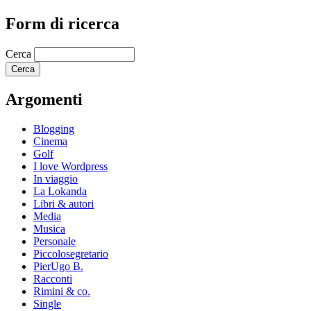
Form di ricerca
Cerca
Argomenti
Blogging
Cinema
Golf
I love Wordpress
In viaggio
La Lokanda
Libri & autori
Media
Musica
Personale
Piccolosegretario
PierUgo B.
Racconti
Rimini & co.
Single