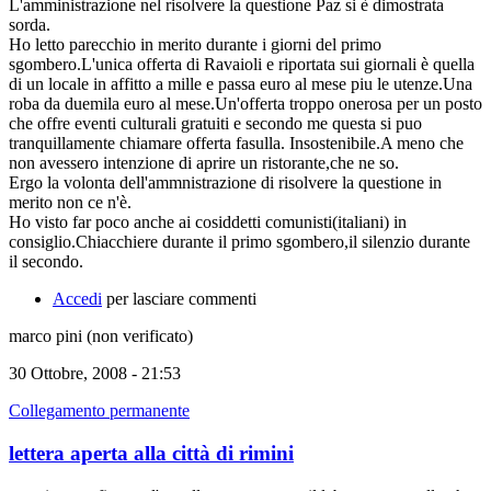
L'amministrazione nel risolvere la questione Paz si è dimostrata
sorda.
Ho letto parecchio in merito durante i giorni del primo
sgombero.L'unica offerta di Ravaioli e riportata sui giornali è quella
di un locale in affitto a mille e passa euro al mese piu le utenze.Una
roba da duemila euro al mese.Un'offerta troppo onerosa per un posto
che offre eventi culturali gratuiti e secondo me questa si puo
tranquillamente chiamare offerta fasulla. Insostenibile.A meno che
non avessero intenzione di aprire un ristorante,che ne so.
Ergo la volonta dell'ammnistrazione di risolvere la questione in
merito non ce n'è.
Ho visto far poco anche ai cosiddetti comunisti(italiani) in
consiglio.Chiacchiere durante il primo sgombero,il silenzio durante
il secondo.
Accedi
per lasciare commenti
marco pini (non verificato)
30 Ottobre, 2008 - 21:53
Collegamento permanente
lettera aperta alla città di rimini