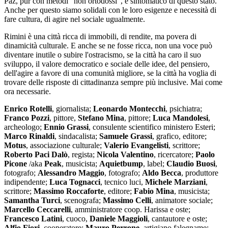
Paz, pur con metodi "non ortodossi", è sintomatico di questo stato.
Anche per questo siamo solidali con le loro esigenze e necessità di
fare cultura, di agire nel sociale ugualmente.
Rimini è una città ricca di immobili, di rendite, ma povera di
dinamicità culturale. E anche se ne fosse ricca, non una voce può
diventare inutile o subire l'ostracismo, se la città ha caro il suo
sviluppo, il valore democratico e sociale delle idee, del pensiero,
dell'agire a favore di una comunità migliore, se la città ha voglia di
trovare delle risposte di cittadinanza sempre più inclusive. Mai come
ora necessarie.
Enrico Rotelli
, giornalista;
Leonardo Montecchi
, psichiatra;
Franco Pozzi
, pittore,
Stefano Mina
, pittore;
Luca Mandolesi
,
archeologo;
Ennio Grassi
, consulente scientifico ministero Esteri;
Marco Rinaldi
, sindacalista;
Samuele Grassi
, grafico, editore;
Motus
, associazione culturale;
Valerio Evangelisti
, scrittore;
Roberto Paci Dalò
, regista;
Nicola Valentino
, ricercatore;
Paolo
Picone
/aka
Peak
, musicista;
Aquietbump
, label;
Claudio Buosi
,
fotografo;
Alessandro Maggio
, fotografo;
Aldo Becca
, produttore
indipendente;
Luca Tognacci
, tecnico luci,
Michele Marziani
,
scrittore;
Massimo Roccaforte
, editore;
Fabio Mina
, musicista;
Samantha Turci
, scenografa;
Massimo Celli
, animatore sociale;
Marcello Ceccarelli
, amministratore coop. Harissa e oste;
Francesco Latini
, cuoco,
Daniele Maggioli
, cantautore e oste;
Alfio Fiori
, cooperatore;
Mauro Perrone
, artigiano falegname;