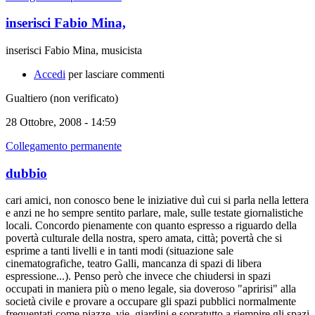
inserisci Fabio Mina,
inserisci Fabio Mina, musicista
Accedi
per lasciare commenti
Gualtiero (non verificato)
28 Ottobre, 2008 - 14:59
Collegamento permanente
dubbio
cari amici, non conosco bene le iniziative duì cui si parla nella lettera
e anzi ne ho sempre sentito parlare, male, sulle testate giornalistiche
locali. Concordo pienamente con quanto espresso a riguardo della
povertà culturale della nostra, spero amata, città; povertà che si
esprime a tanti livelli e in tanti modi (situazione sale
cinematografiche, teatro Galli, mancanza di spazi di libera
espressione...). Penso però che invece che chiudersi in spazi
occupati in maniera più o meno legale, sia doveroso "apririsi" alla
società civile e provare a occupare gli spazi pubblici normalmente
frequentati come piazze, vie, giardini e sopratutto a riempire gli spazi