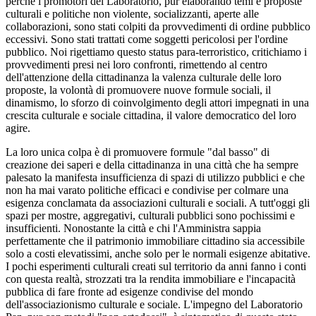
perché i promotori del Laboratorio, pur elaborando temi e proposte
culturali e politiche non violente, socializzanti, aperte alle
collaborazioni, sono stati colpiti da provvedimenti di ordine pubblico
eccessivi. Sono stati trattati come soggetti pericolosi per l'ordine
pubblico. Noi rigettiamo questo status para-terroristico, critichiamo i
provvedimenti presi nei loro confronti, rimettendo al centro
dell'attenzione della cittadinanza la valenza culturale delle loro
proposte, la volontà di promuovere nuove formule sociali, il
dinamismo, lo sforzo di coinvolgimento degli attori impegnati in una
crescita culturale e sociale cittadina, il valore democratico del loro
agire.
La loro unica colpa è di promuovere formule "dal basso" di
creazione dei saperi e della cittadinanza in una città che ha sempre
palesato la manifesta insufficienza di spazi di utilizzo pubblici e che
non ha mai varato politiche efficaci e condivise per colmare una
esigenza conclamata da associazioni culturali e sociali. A tutt'oggi gli
spazi per mostre, aggregativi, culturali pubblici sono pochissimi e
insufficienti. Nonostante la città e chi l'Amministra sappia
perfettamente che il patrimonio immobiliare cittadino sia accessibile
solo a costi elevatissimi, anche solo per le normali esigenze abitative.
I pochi esperimenti culturali creati sul territorio da anni fanno i conti
con questa realtà, strozzati tra la rendita immobiliare e l'incapacità
pubblica di fare fronte ad esigenze condivise del mondo
dell'associazionismo culturale e sociale. L'impegno del Laboratorio