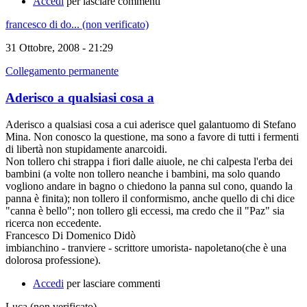
Accedi
per lasciare commenti
francesco di do... (non verificato)
31 Ottobre, 2008 - 21:29
Collegamento permanente
Aderisco a qualsiasi cosa a
Aderisco a qualsiasi cosa a cui aderisce quel galantuomo di Stefano
Mina. Non conosco la questione, ma sono a favore di tutti i fermenti
di libertà non stupidamente anarcoidi.
Non tollero chi strappa i fiori dalle aiuole, ne chi calpesta l'erba dei
bambini (a volte non tollero neanche i bambini, ma solo quando
vogliono andare in bagno o chiedono la panna sul cono, quando la
panna è finita); non tollero il conformismo, anche quello di chi dice
"canna è bello"; non tollero gli eccessi, ma credo che il "Paz" sia
ricerca non eccedente.
Francesco Di Domenico Didò
imbianchino - tranviere - scrittore umorista- napoletano(che è una
dolorosa professione).
Accedi
per lasciare commenti
Luca (non verificato)