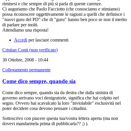
riminesi e che sempre di più si parla di queste carenze.
Ci auguriamo che Paolo Facciotto (che conosciamo e stimiamo)
possa riconoscere oggettivamente le ragioni a quelli che definisce i
"nuovi guru del PD" che di "guru" hanno ben poco se non il merito
di parlare per molti.
Attendiamo una risposta!
Accedi
per lasciare commenti
Cristian Conti (non verificato)
30 Ottobre, 2008 - 10:44
Collegamento permanente
Come dico sempre, quando sia
Come dico sempre, quando sia da destra che dalla sinistra di
governo arrivano voci denigratorie, significa che hai colpito nel
segno. Ovvero hai scavalcato la loro "inviolabile" esclusività nel
poter decidere cosa devono pensare i cittadini.
Sottoscrivo con piacere questa tua/vostra lettera aperta (ma non
dovevi mandarmela prima di pubblicarla?? ;) ).