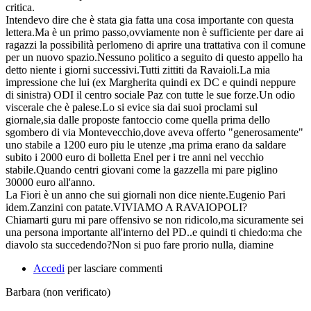
critica.
Intendevo dire che è stata gia fatta una cosa importante con questa
lettera.Ma è un primo passo,ovviamente non è sufficiente per dare ai
ragazzi la possibilità perlomeno di aprire una trattativa con il comune
per un nuovo spazio.Nessuno politico a seguito di questo appello ha
detto niente i giorni successivi.Tutti zittiti da Ravaioli.La mia
impressione che lui (ex Margherita quindi ex DC e quindi neppure
di sinistra) ODI il centro sociale Paz con tutte le sue forze.Un odio
viscerale che è palese.Lo si evice sia dai suoi proclami sul
giornale,sia dalle proposte fantoccio come quella prima dello
sgombero di via Montevecchio,dove aveva offerto "generosamente"
uno stabile a 1200 euro piu le utenze ,ma prima erano da saldare
subito i 2000 euro di bolletta Enel per i tre anni nel vecchio
stabile.Quando centri giovani come la gazzella mi pare piglino
30000 euro all'anno.
La Fiori è un anno che sui giornali non dice niente.Eugenio Pari
idem.Zanzini con patate.VIVIAMO A RAVAIOPOLI?
Chiamarti guru mi pare offensivo se non ridicolo,ma sicuramente sei
una persona importante all'interno del PD..e quindi ti chiedo:ma che
diavolo sta succedendo?Non si puo fare prorio nulla, diamine
Accedi
per lasciare commenti
Barbara (non verificato)