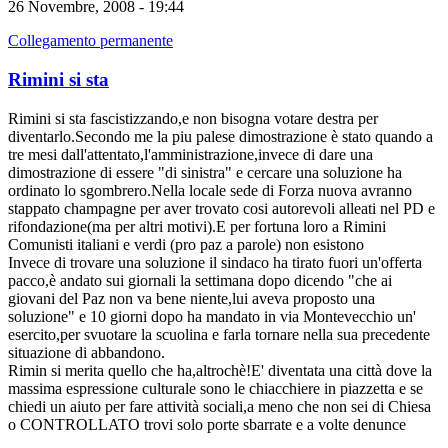
26 Novembre, 2008 - 19:44
Collegamento permanente
Rimini si sta
Rimini si sta fascistizzando,e non bisogna votare destra per
diventarlo.Secondo me la piu palese dimostrazione è stato quando a
tre mesi dall'attentato,l'amministrazione,invece di dare una
dimostrazione di essere "di sinistra" e cercare una soluzione ha
ordinato lo sgombrero.Nella locale sede di Forza nuova avranno
stappato champagne per aver trovato cosi autorevoli alleati nel PD e
rifondazione(ma per altri motivi).E per fortuna loro a Rimini
Comunisti italiani e verdi (pro paz a parole) non esistono
Invece di trovare una soluzione il sindaco ha tirato fuori un'offerta
pacco,è andato sui giornali la settimana dopo dicendo "che ai
giovani del Paz non va bene niente,lui aveva proposto una
soluzione" e 10 giorni dopo ha mandato in via Montevecchio un'
esercito,per svuotare la scuolina e farla tornare nella sua precedente
situazione di abbandono.
Rimin si merita quello che ha,altrochè!E' diventata una città dove la
massima espressione culturale sono le chiacchiere in piazzetta e se
chiedi un aiuto per fare attività sociali,a meno che non sei di Chiesa
o CONTROLLATO trovi solo porte sbarrate e a volte denunce