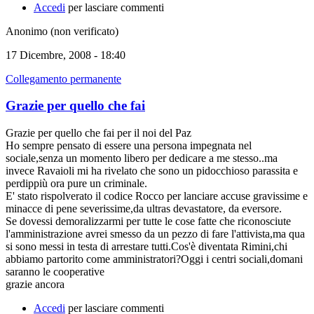
Accedi
per lasciare commenti
Anonimo (non verificato)
17 Dicembre, 2008 - 18:40
Collegamento permanente
Grazie per quello che fai
Grazie per quello che fai per il noi del Paz
Ho sempre pensato di essere una persona impegnata nel
sociale,senza un momento libero per dedicare a me stesso..ma
invece Ravaioli mi ha rivelato che sono un pidocchioso parassita e
perdippiù ora pure un criminale.
E' stato rispolverato il codice Rocco per lanciare accuse gravissime e
minacce di pene severissime,da ultras devastatore, da eversore.
Se dovessi demoralizzarmi per tutte le cose fatte che riconosciute
l'amministrazione avrei smesso da un pezzo di fare l'attivista,ma qua
si sono messi in testa di arrestare tutti.Cos'è diventata Rimini,chi
abbiamo partorito come amministratori?Oggi i centri sociali,domani
saranno le cooperative
grazie ancora
Accedi
per lasciare commenti