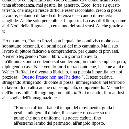
tanta abbondanza, mal gestita, ha generato. Ecco, forse su questo
terreno, che magari riesce difficile esser raccontato, credo si possa
lavorare, tentando di fare la differenza e cercando di renderla
tangibile. Anche solo percepibile. In questo, La casa di Kikko, come
altri Nodi della Ragnatela, cerca uno dei suoi sensi. Anche grazie a
te.
Ho un amico, Franco Pozzi, con il quale ho condiviso molte cose,
soprattutto personali, e i primi passi del mio cammino. Ma il suo
lavoro di pittore faticavo a comprenderlo, per quanto ci provassi.
Nemeno leggendo i "suoi" libri. Un giorno ho avuto
un'illuminazione scendendo sul suo terreno, in modo semplice, però,
dipingendo casa. Ne è venuto fuori un racconto che, insieme a lui e
Walter Raffaelli è diventato libricino, una piccola litografia per noi
preziosa: "
Questo Franco non me l'ha detto
". Il testo parlava,
stringendo stringendo, di come si possa, immergendosi nel territorio
di lavoro di un altro anche con semplicità, comprenderlo. Ma anche
dell'impossibilità di raggiungerne tutti -
tutti
- i meandri, fermandosi
alla soglia dell'immaginazione.
"E un'eco affiora, batte il tempo del movimento, guida i
gesti, l'intingere, il diluire, il passare e ripassare su un
punto che non è uniforme, su gocce cadute, fino
all'estremo lembo del perimetro, all'angolo riposto.