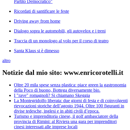
Partito Democratico"
Ricordati di santificare le feste
Driving away from home
Dialogo sopra le automobili, gli autovelox e i treni
Traccia di un monologo al volo per il corso di teatro
Santa Klaus si è dimesso
altro
Notizie dal mio sito: www.enricorotelli.it
Oltre 20 mila spese senza plastica: piace green la gastronomia
della Poco di buono, Bottega diversamente bio.
I "rave" romagnoli? Si chiamano Skeggia
La Montegridolfo liberata: due giorni di festa e di coinvolgenti
rievocazioni storiche dell’agosto 1944. Oltre 100 figuranti in
divise tedesche, inglesi e in abiti civili d’epoca.
Turismo e imprenditoria cinese, il golf ambasciatore della
provincia di Rimini: al Riviera una gara per imprenditori
cinesi interessati alle imprese locali