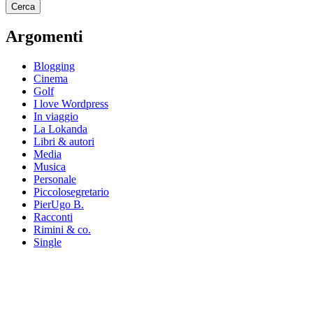
Argomenti
Blogging
Cinema
Golf
I love Wordpress
In viaggio
La Lokanda
Libri & autori
Media
Musica
Personale
Piccolosegretario
PierUgo B.
Racconti
Rimini & co.
Single