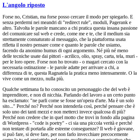
L'angolo riposto
Forse no, Cristian, ma forse posso cercare il modo per spiegarlo. E
senza perdermi nei meandri di "redirect rule", moduli, Pagerank e
altro. Talvolta le parole mancano a chi pratica questa insana passione
del comunicare sul web e crede, come me e te, che il medium sia
strettamente connaturato al messaggio, che la piattaforma usata
rifletta il nostro pensare come e quanto le parole che usiamo,
facendo da anonimo humus di ogni argomento. Né più né meno
delle tecniche usate dai pittori - acrilico, olio, spray, carta, tela, muri -
per le loro opere. Forse non ho trovato - o magari cercato con la
necessaria ostinazione - le parole adatte per arrivare a chi, a
differenza di te, questa Ragnatela la pratica meno intensamente. O la
vive come un mezzo, nulla più.
Qualche settimana fa ho conoscito un personaggio che del web è
imprenditore, e non di nicchia. Parlando del lavoro a un certo punto
ha esclamato: "ne parli come se fosse un'opera d'arte. Ma è un solo
sito..." Perché no? Perché non intenderla così, perché pensare che è
solo uno dei tanti mezzi e non metterci invece qualcosa di più?
Perché non credere che in quel motto che trovi in fondo alla pagina
di Wordpress - "code is poetry" - ci sia una piccola verità e perché
non tentare di portarla alle estreme conseguenze? Il web è giovane,
si può fare, si deve fare, per non farlo invecchiare precocemente
come la tv ed appiattirlo nel vuoto qualitativo e comunicativo che