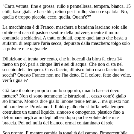
"Carta vetrata, fine e grossa, rullo e pennellessa, tempera, bianca, 15
chili, base gialla e base blu, retino per il rullo, stucco e spatola. No,
quella è troppo piccola, ecco, quella. Quant'è?"
La macchinetta è di Franco, maschera e bandana lasciano solo alle
orbite e al naso il pastoso sentire della polvere, mentre il muro
comincia a schiarirsi. A tratti ondulati, copro quel tanto che basta a
stufarmi di respirare l'aria secca, depurata dalla maschera: tolgo solo
la polvere e le ragnatele.
Diluizione al trenta per cento, che in boccali da birra fa circa 14
meno un po', pari a cinque litri e sei di acqua. Che non ci sta nel
secchio della tempera. Cosa faccio, diluisco tutto ora o faccio due
secchi? Questo Franco non me l'ha detto. E il colore, fatto due volte,
verrà uguale?
Già fare il colore proprio non lo sopporto, quanta base ci devo
mettere? Non ci sono nemmeno le istruzioni… cazzo com'è giallo
sto limone. Monica dice giallo limone tenue tenue… ma questo non
mi pare tenue. Proviamo. Il fluido giallo che si tuffa nella tempera
costruisce un tunnel liquido, sinuoso e omogeneo, plastico fino a
deformarsi negli anni degli alberi dopo poche volute delle mie
braccia. Poi nel nulla del bianco, ormai contaminato di sole.
Son pronto. E mentre cambia la tonalità del campo, l'impercettibile