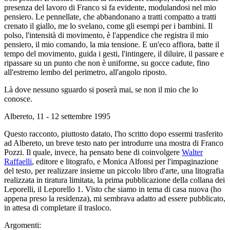
presenza del lavoro di Franco si fa evidente, modulandosi nel mio
pensiero. Le pennellate, che abbandonano a tratti compatto a tratti
crenato il giallo, me lo svelano, come gli esempi per i bambini. Il
polso, l'intensità di movimento, è l'appendice che registra il mio
pensiero, il mio comando, la mia tensione. E un'eco affiora, batte il
tempo del movimento, guida i gesti, l'intingere, il diluire, il passare e
ripassare su un punto che non è uniforme, su gocce cadute, fino
all'estremo lembo del perimetro, all'angolo riposto.
Là dove nessuno sguardo si poserà mai, se non il mio che lo
conosce.
Albereto, 11 - 12 settembre 1995
Questo racconto, piuttosto datato, l'ho scritto dopo essermi trasferito
ad Albereto, un breve testo nato per introdurre una mostra di Franco
Pozzi. Il quale, invece, ha pensato bene di coinvolgere
Walter
Raffaelli
, editore e litografo, e Monica Alfonsi per l'impaginazione
del testo, per realizzare insieme un piccolo libro d'arte, una litografia
realizzata in tiratura limitata, la prima pubblicazione della collana dei
Leporelli, il Leporello 1. Visto che siamo in tema di casa nuova (ho
appena preso la residenza), mi sembrava adatto ad essere pubblicato,
in attesa di completare il trasloco.
Argomenti: