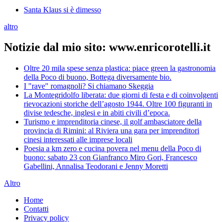
Santa Klaus si è dimesso
altro
Notizie dal mio sito: www.enricorotelli.it
Oltre 20 mila spese senza plastica: piace green la gastronomia
della Poco di buono, Bottega diversamente bio.
I "rave" romagnoli? Si chiamano Skeggia
La Montegridolfo liberata: due giorni di festa e di coinvolgenti
rievocazioni storiche dell’agosto 1944. Oltre 100 figuranti in
divise tedesche, inglesi e in abiti civili d’epoca.
Turismo e imprenditoria cinese, il golf ambasciatore della
provincia di Rimini: al Riviera una gara per imprenditori
cinesi interessati alle imprese locali
Poesia a km zero e cucina povera nel menu della Poco di
buono: sabato 23 con Gianfranco Miro Gori, Francesco
Gabellini, Annalisa Teodorani e Jenny Moretti
Altro
Home
Contatti
Privacy policy