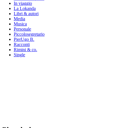
In viaggio
La Lokanda
Libri & autori
Media
Musica
Personale
Piccolosegretario
PierUgo B.
Racconti
Rimini & co.
Single