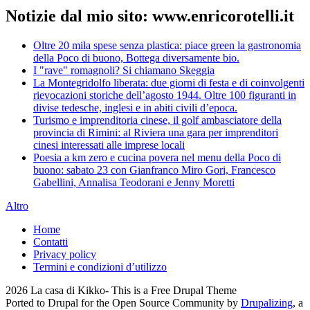
Notizie dal mio sito: www.enricorotelli.it
Oltre 20 mila spese senza plastica: piace green la gastronomia
della Poco di buono, Bottega diversamente bio.
I "rave" romagnoli? Si chiamano Skeggia
La Montegridolfo liberata: due giorni di festa e di coinvolgenti
rievocazioni storiche dell’agosto 1944. Oltre 100 figuranti in
divise tedesche, inglesi e in abiti civili d’epoca.
Turismo e imprenditoria cinese, il golf ambasciatore della
provincia di Rimini: al Riviera una gara per imprenditori
cinesi interessati alle imprese locali
Poesia a km zero e cucina povera nel menu della Poco di
buono: sabato 23 con Gianfranco Miro Gori, Francesco
Gabellini, Annalisa Teodorani e Jenny Moretti
Altro
Home
Contatti
Privacy policy
Termini e condizioni d’utilizzo
2026 La casa di Kikko- This is a Free Drupal Theme
Ported to Drupal for the Open Source Community by
Drupalizing
, a