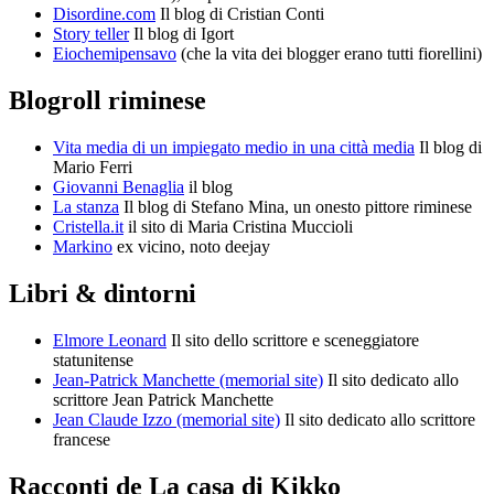
Disordine.com
Il blog di Cristian Conti
Story teller
Il blog di Igort
Eiochemipensavo
(che la vita dei blogger erano tutti fiorellini)
Blogroll riminese
Vita media di un impiegato medio in una città media
Il blog di
Mario Ferri
Giovanni Benaglia
il blog
La stanza
Il blog di Stefano Mina, un onesto pittore riminese
Cristella.it
il sito di Maria Cristina Muccioli
Markino
ex vicino, noto deejay
Libri & dintorni
Elmore Leonard
Il sito dello scrittore e sceneggiatore
statunitense
Jean-Patrick Manchette (memorial site)
Il sito dedicato allo
scrittore Jean Patrick Manchette
Jean Claude Izzo (memorial site)
Il sito dedicato allo scrittore
francese
Racconti de La casa di Kikko