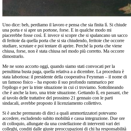
Uno dice: beh, perdiamo il lavoro e pensa che sia finita lì. Si chiude
una porta e si apre un portone, forse. E in qualche modo mi
piacerebbe fosse così. E invece si scopre che si spalancano un sacco
di feritoie da quella porta che si sta chiudendo, feritoie che occorre
studiare, scrutare e poi tentare di aprire. Perché la porta che viene
chiusa, forse, non è stata chiusa nel modo più corretto. Ma occorre
dimostrarlo.
Me ne sono accorto oggi, quando siamo stati convocati per la
penultima busta paga, quella relativa a a dicembre. La procedura è
stata laboriosa: il presidente della cooperativa Feynman – il nome di
un famoso fisico – ha esposto il suo profondo rammarico per
l'epilogo e per la triste situazione in cui ci troviamo. Sottolineando
che è anche la loro, una triste situazione. Gettando lì, en passant, che
al tavolo delle trattative del prossimo 21 gennaio con le parti
sindacali, avrebbe proposto il licenziamento collettivo.
Si è anche premurato di dirci a quali ammortizzatori potevamo
accedere, escludendo subito mobilità e cassa integrazione. Due ore
di colloquio, allungate da una costellazione di interventi vari dei
colleghi, conditi dalle giuste preoccupazioni di chi ha responsabilità