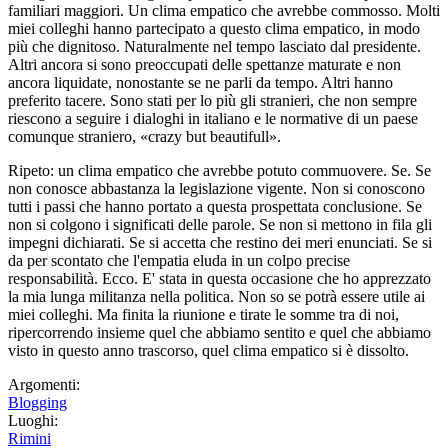
familiari maggiori. Un clima empatico che avrebbe commosso. Molti
miei colleghi hanno partecipato a questo clima empatico, in modo
più che dignitoso. Naturalmente nel tempo lasciato dal presidente.
Altri ancora si sono preoccupati delle spettanze maturate e non
ancora liquidate, nonostante se ne parli da tempo. Altri hanno
preferito tacere. Sono stati per lo più gli stranieri, che non sempre
riescono a seguire i dialoghi in italiano e le normative di un paese
comunque straniero, «crazy but beautifull».
Ripeto: un clima empatico che avrebbe potuto commuovere. Se. Se
non conosce abbastanza la legislazione vigente. Non si conoscono
tutti i passi che hanno portato a questa prospettata conclusione. Se
non si colgono i significati delle parole. Se non si mettono in fila gli
impegni dichiarati. Se si accetta che restino dei meri enunciati. Se si
da per scontato che l'empatia eluda in un colpo precise
responsabilità. Ecco. E' stata in questa occasione che ho apprezzato
la mia lunga militanza nella politica. Non so se potrà essere utile ai
miei colleghi. Ma finita la riunione e tirate le somme tra di noi,
ripercorrendo insieme quel che abbiamo sentito e quel che abbiamo
visto in questo anno trascorso, quel clima empatico si è dissolto.
Argomenti:
Blogging
Luoghi:
Rimini