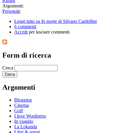
Rimini
Argomenti:
Personale
Leggi tutto
su In morte di Silvano Cardellini
6 commenti
Accedi
per lasciare commenti
Form di ricerca
Cerca
Argomenti
Blogging
Cinema
Golf
I love Wordpress
In viaggio
La Lokanda
Libri & autori