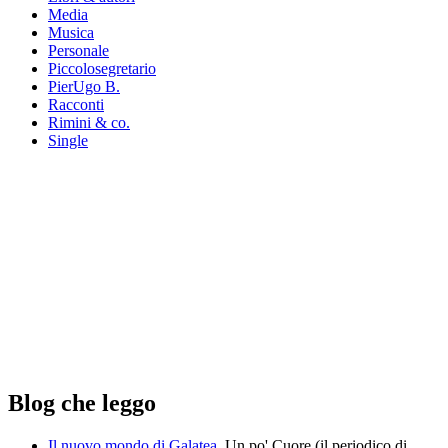
Media
Musica
Personale
Piccolosegretario
PierUgo B.
Racconti
Rimini & co.
Single
Blog che leggo
Il nuovo mondo di Galatea.
Un po' Cuore (il periodico di