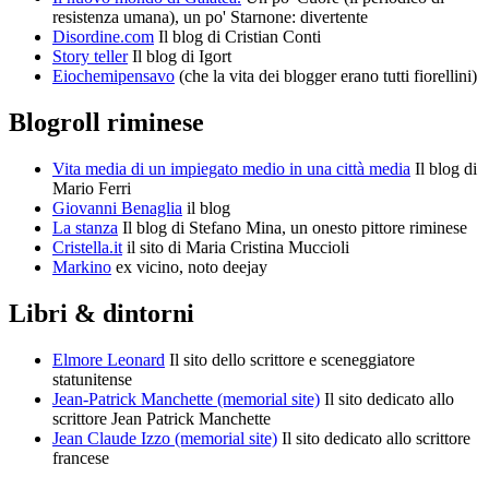
resistenza umana), un po' Starnone: divertente
Disordine.com
Il blog di Cristian Conti
Story teller
Il blog di Igort
Eiochemipensavo
(che la vita dei blogger erano tutti fiorellini)
Blogroll riminese
Vita media di un impiegato medio in una città media
Il blog di
Mario Ferri
Giovanni Benaglia
il blog
La stanza
Il blog di Stefano Mina, un onesto pittore riminese
Cristella.it
il sito di Maria Cristina Muccioli
Markino
ex vicino, noto deejay
Libri & dintorni
Elmore Leonard
Il sito dello scrittore e sceneggiatore
statunitense
Jean-Patrick Manchette (memorial site)
Il sito dedicato allo
scrittore Jean Patrick Manchette
Jean Claude Izzo (memorial site)
Il sito dedicato allo scrittore
francese