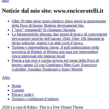
altro
Notizie dal mio sito: www.enricorotelli.it
Oltre 20 mila spese senza plastica: piace green la gastronomia
della Poco di buono, Bottega diversamente bio.
I "rave" romagnoli? Si chiamano Skeggia
La Montegridolfo liberata: due giorni di festa e di coinvolgenti
rievocazioni storiche dell’agosto 1944. Oltre 100 figuranti in
divise tedesche, inglesi e in abiti civili d’epoca.
Turismo e imprenditoria cinese, il golf ambasciatore della
provincia di Rimini: al Riviera una gara per imprenditori
cinesi interessati alle imprese locali
Poesia a km zero e cucina povera nel menu della Poco di
buono: sabato 23 con Gianfranco Miro Gori, Francesco
Gabellini, Annalisa Teodorani e Jenny Moretti
Altro
Home
Contatti
Privacy policy
Termini e condizioni d’utilizzo
2026 La casa di Kikko- This is a Free Drupal Theme