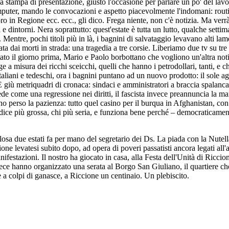
enza stampa di presentazione, giusto l'occasione per parlare un po' del l
mputer, mando le convocazioni e aspetto piacevolmente l'indomani: rout
ro in Regione ecc. ecc., gli dico. Frega niente, non c'è notizia. Ma verrà
 e dintorni. Nera soprattutto: quest'estate è tutta un lutto, qualche sett
. Mentre, pochi titoli più in là, i bagnini di salvataggio levavano alti lam
a dai morti in strada: una tragedia a tre corsie. Liberiamo due tv su tre
to il giorno prima, Mario e Paolo borbottano che vogliono un'altra notizi
iagge a misura dei ricchi sceicchi, quelli che hanno i petrodollari, tanti, 
iani e tedeschi, ora i bagnini puntano ad un nuovo prodotto: il sole agli 
 E giù metriquadri di cronaca: sindaci e amministratori a braccia spalanc
come una regressione nei diritti, il fascista invece preannuncia la manif
o perso la pazienza: tutto quel casino per il burqua in Afghanistan, con
 dice più grossa, chi più seria, e funziona bene perché – democraticamente
plosa due estati fa per mano del segretario dei Ds. La piada con la Nutella
izione levatesi subito dopo, ad opera di poveri passatisti ancora legati all
anifestazioni. Il nostro ha giocato in casa, alla Festa dell'Unità di Riccio
 hanno organizzato una serata al Borgo San Giuliano, il quartiere che pa
le a colpi di ganasce, a Riccione un centinaio. Un plebiscito.