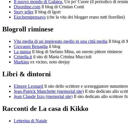
Il nuovo mondo di Galatea.
Un po' Cuore (il periodico di resist
Disordine.com
Il blog di Cristian Conti
Story teller
Il blog di Igort
Eiochemipensavo
(che la vita dei blogger erano tutti fiorellini)
Blogroll riminese
Vita media di un impiegato medio in una città media
Il blog di 
Giovanni Benaglia
il blog
La stanza
Il blog di Stefano Mina, un onesto pittore riminese
Cristella.it
il sito di Maria Cristina Muccioli
Markino
ex vicino, noto deejay
Libri & dintorni
Elmore Leonard
Il sito dello scrittore e sceneggiatore statuniten
Jean-Patrick Manchette (memorial site)
Il sito dedicato allo scr
Jean Claude Izzo (memorial site)
Il sito dedicato allo scrittore f
Racconti de La casa di Kikko
Letterina di Natale