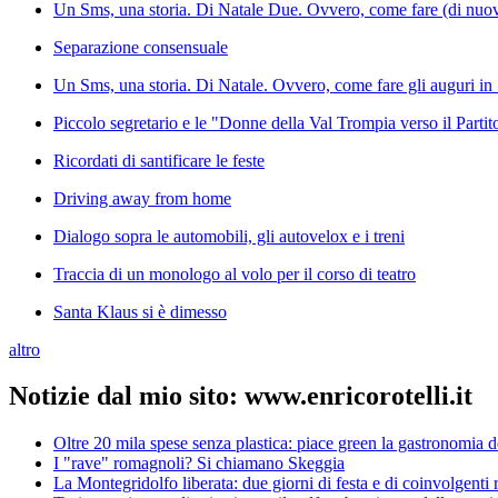
Un Sms, una storia. Di Natale Due. Ovvero, come fare (di nuovo)
Separazione consensuale
Un Sms, una storia. Di Natale. Ovvero, come fare gli auguri in 1
Piccolo segretario e le "Donne della Val Trompia verso il Parti
Ricordati di santificare le feste
Driving away from home
Dialogo sopra le automobili, gli autovelox e i treni
Traccia di un monologo al volo per il corso di teatro
Santa Klaus si è dimesso
altro
Notizie dal mio sito: www.enricorotelli.it
Oltre 20 mila spese senza plastica: piace green la gastronomia 
I "rave" romagnoli? Si chiamano Skeggia
La Montegridolfo liberata: due giorni di festa e di coinvolgenti r