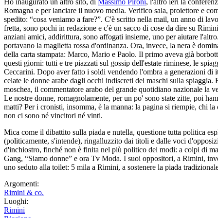
Ho inaugurato un altro sito, di
Massimo Pironi
, l'altro ieri la confer
Romagna e per lanciare il nuovo media. Verifico sala, proiettore e co
spedito: “cosa veniamo a fare?”. C'è scritto nella mail, un anno di lavo
fretta, sono pochi in redazione e c'è un sacco di cose da dire su Rimini
anziani amici, addirittura, sono affogati insieme, uno per aiutare l'altro
portavano la maglietta rossa d'ordinanza. Ora, invece, la nera è dominat
della carta stampata: Marco, Mario e Paolo. Il primo aveva già borbotta
questi giorni: tutti e tre piazzati sul gossip dell'estate riminese, le sp
Ceccarini. Dopo aver fatto i soldi vendendo l'ombra a generazioni di ital
celate le donne arabe dagli occhi indiscreti dei maschi sulla spiaggia.
moschea, il commentatore arabo del grande quotidiano nazionale la vede 
Le nostre donne, romagnolamente, per un po' sono state zitte, poi hann
matti? Per i cronisti, insomma, è la manna: la pagina si riempie, chi la
non ci sono né vincitori né vinti.
Mica come il dibattito sulla piada e nutella, questione tutta politica es
(politicamente, s'intende), ringalluzzito dai titoli e dalle voci d'oppos
d'inchiostro, finché non è finita nel più politico dei modi: a colpi di m
Gang, “Siamo donne” e ora Tv Moda. I suoi oppositori, a Rimini, invece
uno seduto alla toilet: 5 mila a Rimini, a sostenere la piada tradiziona
Argomenti:
Rimini & co.
Luoghi:
Rimini