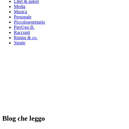
Libri & autori
Media
Musica
Personale
Piccolosegretario
PierUgo B.
Racconti
Rimini & co.
Single
Blog che leggo