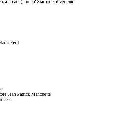
enza umana), un po' Starnone: divertente
Mario Ferri
se
ittore Jean Patrick Manchette
rancese