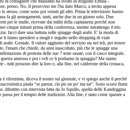
avoro di consigliere che Massimo ha svolto in Regione Emilia -
ine, penso. No. Il preavviso me l'ha dato Marco, a invito appena
 lo stesso, come sono poi venuti gli altri. Prima le televisioni: hanno
imana fa gli annegamenti, tanti, anche due in un giorno solo. Due
enti per le multe, ricevute dai militi della capitaneria perché non
 nei cinque minuti prima della conferenza, mentre intrattengo il trio
a: facci dare una battuta sulle spiagge degli arabi. E' la moda di
e che li fanno spendere a mogli e seguito nello shopping di viale
arabi. Geniale. Il valore aggiunto del servizio sta nei teli, per tenere
ate, l'imam che chiede, da anni inascoltato, più che le spiagge una
estazione di protesta delle sue 7 teste rasate, con il casco integrale.
 guerra annessa e poi i veli ce li portiamo in spiaggia? Ma siamo
 - tutti possono dire la loro e, alla fine, nel calderone della cronaca,
 è riformista, diceva il nostro sul giornale, e vi spiego anche il perché
'anacronistica piada “se parsut, cla pis un po' ma tut”. Sono scorsi fiumi
ne, dibattito con intervista fatta da Jo Squillo, quella delle Kandeggina
ssa per il tempio delle tradizioni. Alla fine, è stato come sparare a