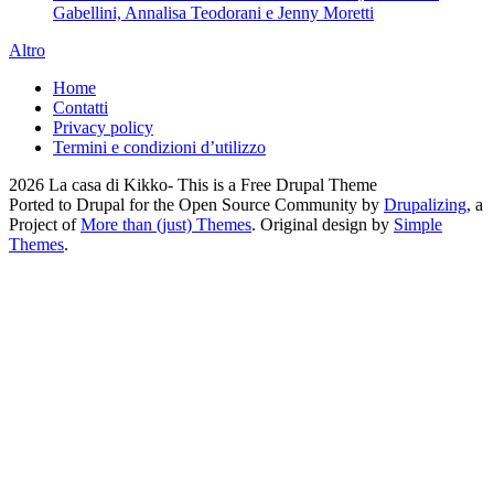
Gabellini, Annalisa Teodorani e Jenny Moretti
Altro
Home
Contatti
Privacy policy
Termini e condizioni d’utilizzo
2026 La casa di Kikko- This is a Free Drupal Theme
Ported to Drupal for the Open Source Community by
Drupalizing
, a
Project of
More than (just) Themes
. Original design by
Simple
Themes
.