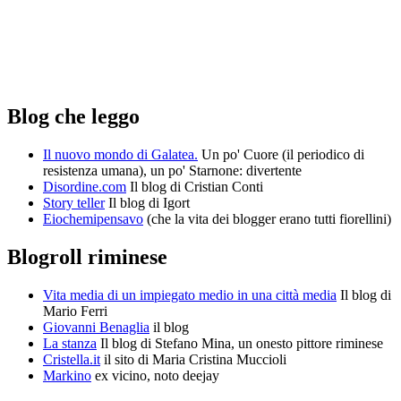
Blog che leggo
Il nuovo mondo di Galatea.
Un po' Cuore (il periodico di
resistenza umana), un po' Starnone: divertente
Disordine.com
Il blog di Cristian Conti
Story teller
Il blog di Igort
Eiochemipensavo
(che la vita dei blogger erano tutti fiorellini)
Blogroll riminese
Vita media di un impiegato medio in una città media
Il blog di
Mario Ferri
Giovanni Benaglia
il blog
La stanza
Il blog di Stefano Mina, un onesto pittore riminese
Cristella.it
il sito di Maria Cristina Muccioli
Markino
ex vicino, noto deejay