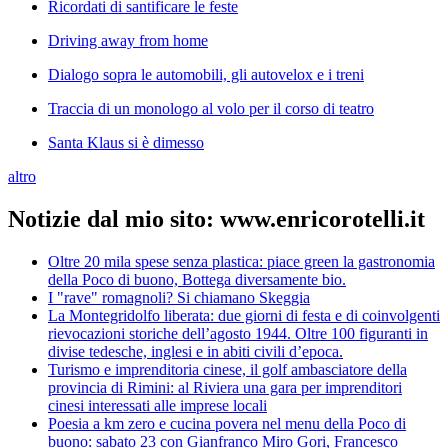
Ricordati di santificare le feste
Driving away from home
Dialogo sopra le automobili, gli autovelox e i treni
Traccia di un monologo al volo per il corso di teatro
Santa Klaus si è dimesso
altro
Notizie dal mio sito: www.enricorotelli.it
Oltre 20 mila spese senza plastica: piace green la gastronomia
della Poco di buono, Bottega diversamente bio.
I "rave" romagnoli? Si chiamano Skeggia
La Montegridolfo liberata: due giorni di festa e di coinvolgenti
rievocazioni storiche dell’agosto 1944. Oltre 100 figuranti in
divise tedesche, inglesi e in abiti civili d’epoca.
Turismo e imprenditoria cinese, il golf ambasciatore della
provincia di Rimini: al Riviera una gara per imprenditori
cinesi interessati alle imprese locali
Poesia a km zero e cucina povera nel menu della Poco di
buono: sabato 23 con Gianfranco Miro Gori, Francesco