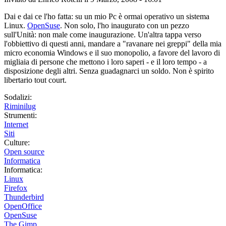
Dai e dai ce l'ho fatta: su un mio Pc è ormai operativo un sistema
Linux.
OpenSuse
. Non solo, l'ho inaugurato con un pezzo
sull'Unità: non male come inaugurazione. Un'altra tappa verso
l'obbiettivo di questi anni, mandare a "ravanare nei greppi" della mia
micro economia Windows e il suo monopolio, a favore del lavoro di
migliaia di persone che mettono i loro saperi - e il loro tempo - a
disposizione degli altri. Senza guadagnarci un soldo. Non è spirito
libertario tout court.
Sodalizi:
Riminilug
Strumenti:
Internet
Siti
Culture:
Open source
Informatica
Informatica:
Linux
Firefox
Thunderbird
OpenOffice
OpenSuse
The Gimp