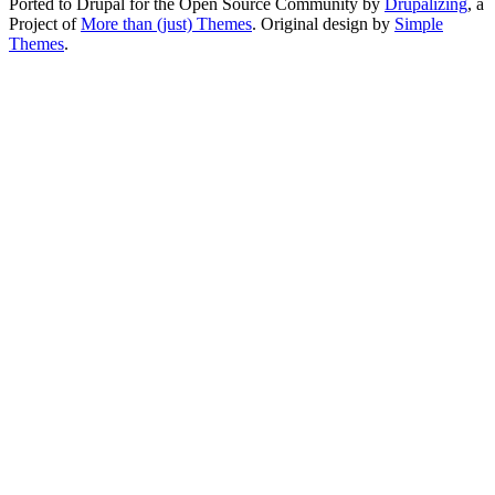
Ported to Drupal for the Open Source Community by
Drupalizing
, a
Project of
More than (just) Themes
. Original design by
Simple
Themes
.