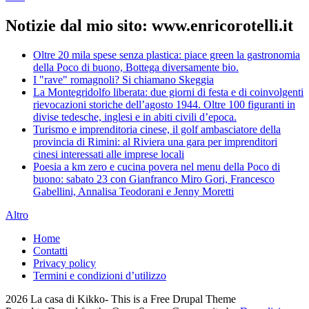
Notizie dal mio sito: www.enricorotelli.it
Oltre 20 mila spese senza plastica: piace green la gastronomia
della Poco di buono, Bottega diversamente bio.
I "rave" romagnoli? Si chiamano Skeggia
La Montegridolfo liberata: due giorni di festa e di coinvolgenti
rievocazioni storiche dell’agosto 1944. Oltre 100 figuranti in
divise tedesche, inglesi e in abiti civili d’epoca.
Turismo e imprenditoria cinese, il golf ambasciatore della
provincia di Rimini: al Riviera una gara per imprenditori
cinesi interessati alle imprese locali
Poesia a km zero e cucina povera nel menu della Poco di
buono: sabato 23 con Gianfranco Miro Gori, Francesco
Gabellini, Annalisa Teodorani e Jenny Moretti
Altro
Home
Contatti
Privacy policy
Termini e condizioni d’utilizzo
2026 La casa di Kikko- This is a Free Drupal Theme