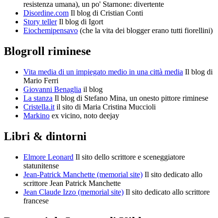
resistenza umana), un po' Starnone: divertente
Disordine.com
Il blog di Cristian Conti
Story teller
Il blog di Igort
Eiochemipensavo
(che la vita dei blogger erano tutti fiorellini)
Blogroll riminese
Vita media di un impiegato medio in una città media
Il blog di
Mario Ferri
Giovanni Benaglia
il blog
La stanza
Il blog di Stefano Mina, un onesto pittore riminese
Cristella.it
il sito di Maria Cristina Muccioli
Markino
ex vicino, noto deejay
Libri & dintorni
Elmore Leonard
Il sito dello scrittore e sceneggiatore
statunitense
Jean-Patrick Manchette (memorial site)
Il sito dedicato allo
scrittore Jean Patrick Manchette
Jean Claude Izzo (memorial site)
Il sito dedicato allo scrittore
francese