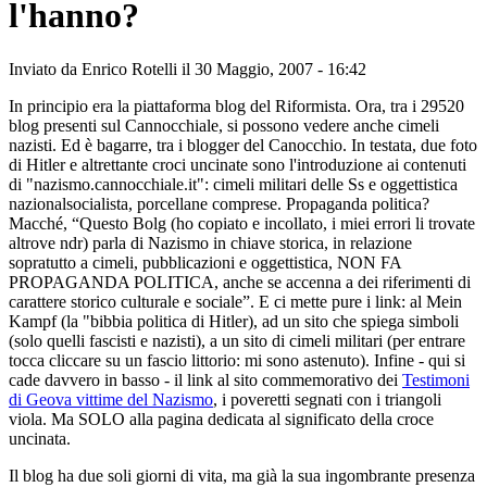
l'hanno?
Inviato da
Enrico Rotelli
il 30 Maggio, 2007 - 16:42
In principio era la piattaforma blog del Riformista. Ora, tra i 29520
blog presenti sul Cannocchiale, si possono vedere anche cimeli
nazisti. Ed è bagarre, tra i blogger del Canocchio. In testata, due foto
di Hitler e altrettante croci uncinate sono l'introduzione ai contenuti
di "nazismo.cannocchiale.it": cimeli militari delle Ss e oggettistica
nazionalsocialista, porcellane comprese. Propaganda politica?
Macché, “Questo Bolg (ho copiato e incollato, i miei errori li trovate
altrove ndr) parla di Nazismo in chiave storica, in relazione
sopratutto a cimeli, pubblicazioni e oggettistica, NON FA
PROPAGANDA POLITICA, anche se accenna a dei riferimenti di
carattere storico culturale e sociale”. E ci mette pure i link: al Mein
Kampf (la "bibbia politica di Hitler), ad un sito che spiega simboli
(solo quelli fascisti e nazisti), a un sito di cimeli militari (per entrare
tocca cliccare su un fascio littorio: mi sono astenuto). Infine - qui si
cade davvero in basso - il link al sito commemorativo dei
Testimoni
di Geova vittime del Nazismo
, i poveretti segnati con i triangoli
viola. Ma SOLO alla pagina dedicata al significato della croce
uncinata.
Il blog ha due soli giorni di vita, ma già la sua ingombrante presenza