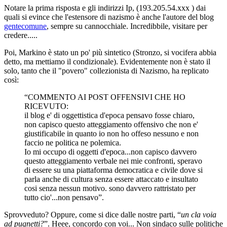
Notare la prima risposta e gli indirizzi Ip, (193.205.54.xxx ) dai
quali si evince che l'estensore di nazismo è anche l'autore del blog
gentecomune
, sempre su cannocchiale. Incredibbile, visitare per
credere.....
Poi, Markino è stato un po' più sintetico (Stronzo, si vocifera abbia
detto, ma mettiamo il condizionale). Evidentemente non è stato il
solo, tanto che il "povero" collezionista di Nazismo, ha replicato
così:
“COMMENTO AI POST OFFENSIVI CHE HO
RICEVUTO:
il blog e' di oggettistica d'epoca pensavo fosse chiaro,
non capisco questo atteggiamento offensivo che non e'
giustificabile in quanto io non ho offeso nessuno e non
faccio ne politica ne polemica.
Io mi occupo di oggetti d'epoca...non capisco davvero
questo atteggiamento verbale nei mie confronti, speravo
di essere su una piattaforma democratica e civile dove si
parla anche di cultura senza essere attaccato e insultato
cosi senza nessun motivo. sono davvero rattristato per
tutto cio'...non pensavo”.
Sprovveduto? Oppure, come si dice dalle nostre parti, “
un cla voia
ad pugnetti?
”. Heee, concordo con voi... Non sindaco sulle politiche