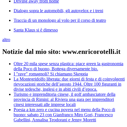
Driving away from home
Dialogo sopra le automobili, gli autovelox e i treni
Traccia di un monologo al volo per il corso di teatro
Santa Klaus si è dimesso
altro
Notizie dal mio sito: www.enricorotelli.it
Oltre 20 mila spese senza plastica: piace green la gastronomia
della Poco di buono, Bottega diversamente bio.
I "rave" romagnoli? Si chiamano Skeggia
La Montegridolfo liberata: due giorni di festa e di coinvolgenti
rievocazioni storiche dell’agosto 1944. Oltre 100 figuranti in
divise tedesche, inglesi e in abiti civili d’epoca.
Turismo e imprenditoria cinese, il golf ambasciatore della
provincia di Rimini: al Riviera una gara per imprenditori
cinesi interessati alle imprese locali
Poesia a km zero e cucina povera nel menu della Poco di
buono: sabato 23 con Gianfranco Miro Gori, Francesco
Gabellini, Annalisa Teodorani e Jenny Moretti