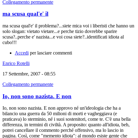
Collegamento permanente
ma scusa qual'e' il
ma scusa qual'e' il problema?...siete mica voi i liberisti che hanno un
solo slogan: vietato vietare...e perche tizio dovrebbe sparire
scusa?..perche e' nazista...e voi cosa siete?..identificati idiota al
cubo!!!
Accedi
per lasciare commenti
Enrico Rotelli
17 Settembre, 2007 - 08:55
Collegamento permanente
Io, non sono nazista. E non
Io, non sono nazista. E non approvo né un'ideologia che ha a
bilancio una guerra da 50 milioni di morti e vagheggiava (e
praticava) lo sterminio, né i suoi sostenitori, come te. C'è una bella
differenza, in termini di civiltà. A proposito: quanto all'idiota, beh,
potrei cancellare il commento perché offensivo, ma lo lascio in
pagina. Così, come "memento idiota": al mondo esiste gente che