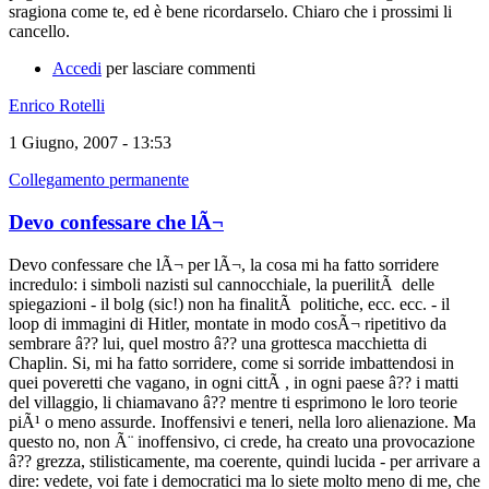
sragiona come te, ed è bene ricordarselo. Chiaro che i prossimi li
cancello.
Accedi
per lasciare commenti
Enrico Rotelli
1 Giugno, 2007 - 13:53
Collegamento permanente
Devo confessare che lÃ¬
Devo confessare che lÃ¬ per lÃ¬, la cosa mi ha fatto sorridere
incredulo: i simboli nazisti sul cannocchiale, la puerilitÃ delle
spiegazioni - il bolg (sic!) non ha finalitÃ politiche, ecc. ecc. - il
loop di immagini di Hitler, montate in modo cosÃ¬ ripetitivo da
sembrare â?? lui, quel mostro â?? una grottesca macchietta di
Chaplin. Si, mi ha fatto sorridere, come si sorride imbattendosi in
quei poveretti che vagano, in ogni cittÃ , in ogni paese â?? i matti
del villaggio, li chiamavano â?? mentre ti esprimono le loro teorie
piÃ¹ o meno assurde. Inoffensivi e teneri, nella loro alienazione. Ma
questo no, non Ã¨ inoffensivo, ci crede, ha creato una provocazione
â?? grezza, stilisticamente, ma coerente, quindi lucida - per arrivare a
dire: vedete, voi fate i democratici ma lo siete molto meno di me, che