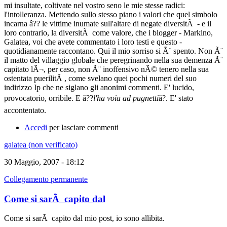
mi insultate, coltivate nel vostro seno le mie stesse radici:
l'intolleranza. Mettendo sullo stesso piano i valori che quel simbolo
incarna â?? le vittime inumate sull'altare di negate diversitÃ - e il
loro contrario, la diversitÃ come valore, che i blogger - Markino,
Galatea, voi che avete commentato i loro testi e questo -
quotidianamente raccontano. Qui il mio sorriso si Ã¨ spento. Non Ã¨
il matto del villaggio globale che peregrinando nella sua demenza Ã¨
capitato lÃ¬, per caso, non Ã¨ inoffensivo nÃ© tenero nella sua
ostentata puerilitÃ , come svelano quei pochi numeri del suo
indirizzo Ip che ne siglano gli anonimi commenti. E' lucido,
provocatorio, orribile. E â??
l'ha voia ad pugnetti
â?. E' stato
accontentato.
Accedi
per lasciare commenti
galatea (non verificato)
30 Maggio, 2007 - 18:12
Collegamento permanente
Come si sarÃ capito dal
Come si sarÃ capito dal mio post, io sono allibita.