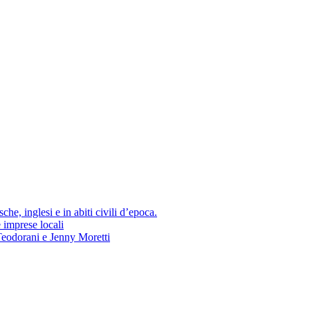
he, inglesi e in abiti civili d’epoca.
e imprese locali
Teodorani e Jenny Moretti