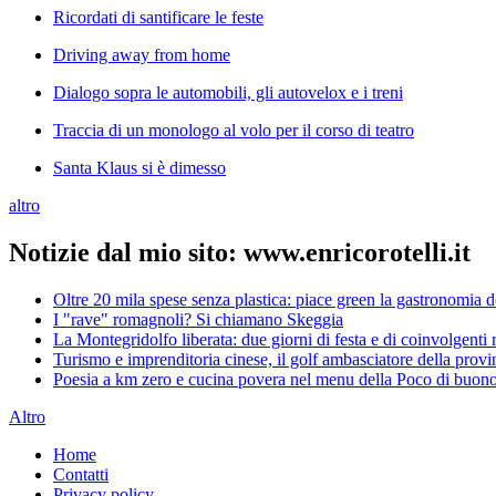
Ricordati di santificare le feste
Driving away from home
Dialogo sopra le automobili, gli autovelox e i treni
Traccia di un monologo al volo per il corso di teatro
Santa Klaus si è dimesso
altro
Notizie dal mio sito: www.enricorotelli.it
Oltre 20 mila spese senza plastica: piace green la gastronomia 
I "rave" romagnoli? Si chiamano Skeggia
La Montegridolfo liberata: due giorni di festa e di coinvolgenti r
Turismo e imprenditoria cinese, il golf ambasciatore della provin
Poesia a km zero e cucina povera nel menu della Poco di buono
Altro
Home
Contatti
Privacy policy