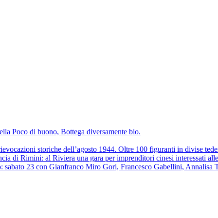
della Poco di buono, Bottega diversamente bio.
ievocazioni storiche dell’agosto 1944. Oltre 100 figuranti in divise tedesc
cia di Rimini: al Riviera una gara per imprenditori cinesi interessati all
: sabato 23 con Gianfranco Miro Gori, Francesco Gabellini, Annalisa 