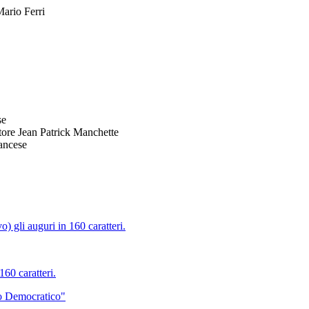
Mario Ferri
se
ittore Jean Patrick Manchette
rancese
 gli auguri in 160 caratteri.
60 caratteri.
to Democratico"