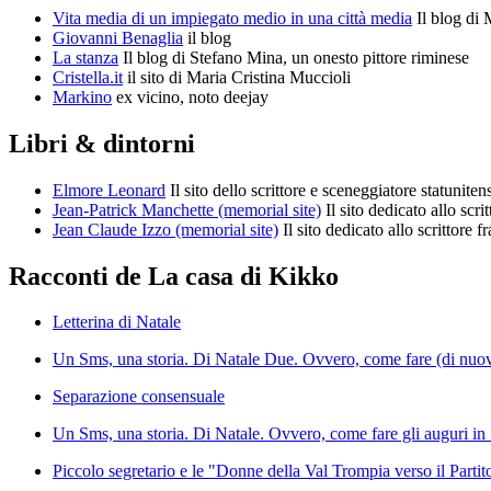
Vita media di un impiegato medio in una città media
Il blog di 
Giovanni Benaglia
il blog
La stanza
Il blog di Stefano Mina, un onesto pittore riminese
Cristella.it
il sito di Maria Cristina Muccioli
Markino
ex vicino, noto deejay
Libri & dintorni
Elmore Leonard
Il sito dello scrittore e sceneggiatore statuniten
Jean-Patrick Manchette (memorial site)
Il sito dedicato allo scr
Jean Claude Izzo (memorial site)
Il sito dedicato allo scrittore f
Racconti de La casa di Kikko
Letterina di Natale
Un Sms, una storia. Di Natale Due. Ovvero, come fare (di nuovo)
Separazione consensuale
Un Sms, una storia. Di Natale. Ovvero, come fare gli auguri in 1
Piccolo segretario e le "Donne della Val Trompia verso il Parti