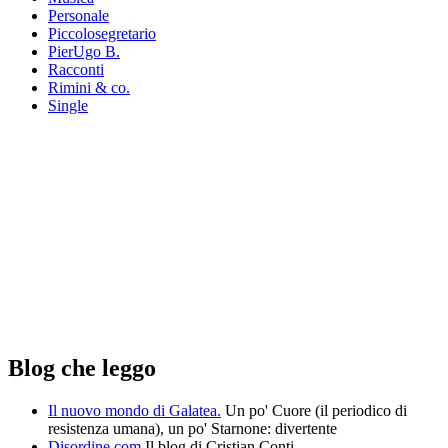
Personale
Piccolosegretario
PierUgo B.
Racconti
Rimini & co.
Single
Blog che leggo
Il nuovo mondo di Galatea.
Un po' Cuore (il periodico di
resistenza umana), un po' Starnone: divertente
Disordine.com
Il blog di Cristian Conti