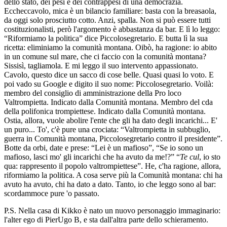
dello stato, dei pesi e dei contrappesi di una democrazia.
Eccheccavolo, mica è un bilancio familiare: basta con la breasaola,
da oggi solo prosciutto cotto. Anzi, spalla. Non si può essere tutti
costituzionalisti, però l'argomento è abbastanza da bar. E lì lo leggo:
“Riformiamo la politica” dice Piccolosegretario. E butta lì la sua
ricetta: eliminiamo la comunità montana. Oibò, ha ragione: io abito
in un comune sul mare, che ci faccio con la comunità montana?
Sissisì, tagliamola. E mi leggo il suo intervento appassionato.
Cavolo, questo dice un sacco di cose belle. Quasi quasi lo voto. E
poi vado su Google e digito il suo nome: Piccolosegretario. Voilà:
membro del consiglio di amministrazione della Pro loco
Valtrompietta. Indicato dalla Comunità montana. Membro del cda
della polifonica trompiettese. Indicato dalla Comunità montana.
Ostia, allora, vuole abolire l'ente che gli ha dato degli incarichi... E'
un puro... To', c'è pure una crociata: “Valtrompietta in subbuglio,
guerra in Comunità montana, Piccolosegretario contro il presidente”.
Botte da orbi, date e prese: “Lei è un mafioso”, “Se io sono un
mafioso, lasci mo' gli incarichi che ha avuto da me!?” “
Te cul
, io sto
qua: rappresento il popolo valtrompiettese”. He, c'ha ragione, allora,
riformiamo la politica. A cosa serve più la Comunità montana: chi ha
avuto ha avuto, chi ha dato a dato. Tanto, io che leggo sono al bar:
scordammoce pure 'o passato.
P.S. Nella casa di Kikko è nato un nuovo personaggio immaginario:
l'alter ego di PierUgo B, e sta dall'altra parte dello schieramento.