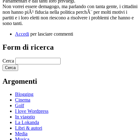
Parlamentari e dai tanti loro privilegi.
Non vorrei essere demagogo, ma parlando con tanta gente, i cittadini
non hanno piÃ¹ fiducia nella politica perchÃ¨ per molti motivi i
partiti e i loro eletti non riescono a risolvere i problemi che hanno e
sono tanti.
Accedi
per lasciare commenti
Form di ricerca
Cerca
Argomenti
Blogging
Cinema
Golf
I love Wordpress
In viaggio
La Lokanda
Libri & autori
Media
Musica