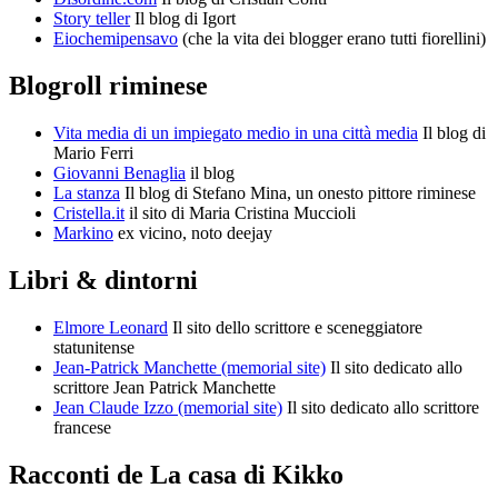
Story teller
Il blog di Igort
Eiochemipensavo
(che la vita dei blogger erano tutti fiorellini)
Blogroll riminese
Vita media di un impiegato medio in una città media
Il blog di
Mario Ferri
Giovanni Benaglia
il blog
La stanza
Il blog di Stefano Mina, un onesto pittore riminese
Cristella.it
il sito di Maria Cristina Muccioli
Markino
ex vicino, noto deejay
Libri & dintorni
Elmore Leonard
Il sito dello scrittore e sceneggiatore
statunitense
Jean-Patrick Manchette (memorial site)
Il sito dedicato allo
scrittore Jean Patrick Manchette
Jean Claude Izzo (memorial site)
Il sito dedicato allo scrittore
francese
Racconti de La casa di Kikko