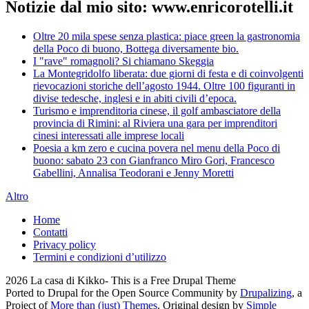
Notizie dal mio sito: www.enricorotelli.it
Oltre 20 mila spese senza plastica: piace green la gastronomia
della Poco di buono, Bottega diversamente bio.
I "rave" romagnoli? Si chiamano Skeggia
La Montegridolfo liberata: due giorni di festa e di coinvolgenti
rievocazioni storiche dell’agosto 1944. Oltre 100 figuranti in
divise tedesche, inglesi e in abiti civili d’epoca.
Turismo e imprenditoria cinese, il golf ambasciatore della
provincia di Rimini: al Riviera una gara per imprenditori
cinesi interessati alle imprese locali
Poesia a km zero e cucina povera nel menu della Poco di
buono: sabato 23 con Gianfranco Miro Gori, Francesco
Gabellini, Annalisa Teodorani e Jenny Moretti
Altro
Home
Contatti
Privacy policy
Termini e condizioni d’utilizzo
2026 La casa di Kikko- This is a Free Drupal Theme
Ported to Drupal for the Open Source Community by
Drupalizing
, a
Project of
More than (just) Themes
. Original design by
Simple