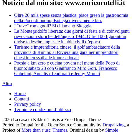
Notizie dal mio sito: www.enricorotelli.it
Oltre 20 mila spese senza plastica: piace green la gastronomia
della Poco di buono, Bottega diversamente bio.
I "rave" romagnoli? Si chiamano Skeggia
La Montegridolfo liberata: due giorni di festa e di coinvolgenti
rievocazioni storiche dell’agosto 1944. Oltre 100 figuranti in
divise tedesche, inglesi e in abiti civili d’epoca.
Turismo e imprenditoria cinese, il golf ambasciatore della
provincia di Rimini: al Riviera una gara per imprenditori
cinesi interessati alle imprese locali
Poesia a km zero e cucina povera nel menu della Poco di
buono: sabato 23 con Gianfranco Miro Gori, Francesco
Gabellini, Annalisa Teodorani e Jenny Moretti
Altro
Home
Contatti
Privacy policy
Termini e condizioni d’utilizzo
2026 La casa di Kikko- This is a Free Drupal Theme
Ported to Drupal for the Open Source Community by
Drupalizing
, a
Project of
More than (just) Themes
. Original design by
Simple