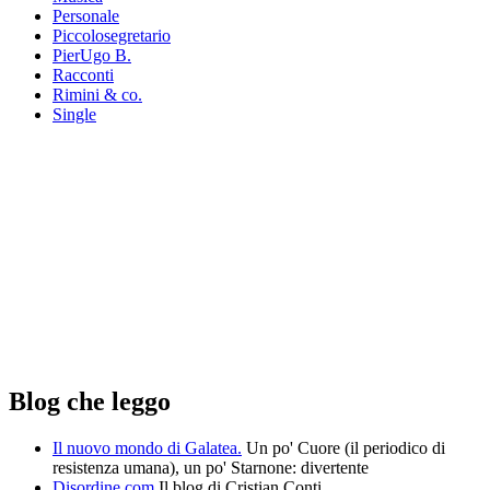
Personale
Piccolosegretario
PierUgo B.
Racconti
Rimini & co.
Single
Blog che leggo
Il nuovo mondo di Galatea.
Un po' Cuore (il periodico di
resistenza umana), un po' Starnone: divertente
Disordine.com
Il blog di Cristian Conti