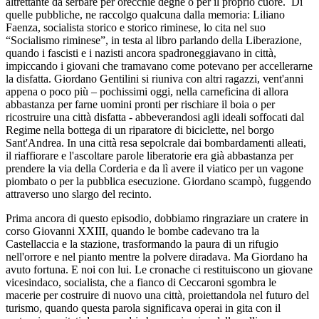
altrettante da serbare per orecchie degne o per il proprio cuore. Di
quelle pubbliche, ne raccolgo qualcuna dalla memoria: Liliano
Faenza, socialista storico e storico riminese, lo cita nel suo
“Socialismo riminese”, in testa al libro parlando della Liberazione,
quando i fascisti e i nazisti ancora spadroneggiavano in città,
impiccando i giovani che tramavano come potevano per accellerarne
la disfatta. Giordano Gentilini si riuniva con altri ragazzi, vent'anni
appena o poco più – pochissimi oggi, nella carneficina di allora
abbastanza per farne uomini pronti per rischiare il boia o per
ricostruire una città disfatta - abbeverandosi agli ideali soffocati dal
Regime nella bottega di un riparatore di biciclette, nel borgo
Sant'Andrea. In una città resa sepolcrale dai bombardamenti alleati,
il riaffiorare e l'ascoltare parole liberatorie era già abbastanza per
prendere la via della Corderia e da lì avere il viatico per un vagone
piombato o per la pubblica esecuzione. Giordano scampò, fuggendo
attraverso uno slargo del recinto.
Prima ancora di questo episodio, dobbiamo ringraziare un cratere in
corso Giovanni XXIII, quando le bombe cadevano tra la
Castellaccia e la stazione, trasformando la paura di un rifugio
nell'orrore e nel pianto mentre la polvere diradava. Ma Giordano ha
avuto fortuna. E noi con lui. Le cronache ci restituiscono un giovane
vicesindaco, socialista, che a fianco di Ceccaroni sgombra le
macerie per costruire di nuovo una città, proiettandola nel futuro del
turismo, quando questa parola significava operai in gita con il