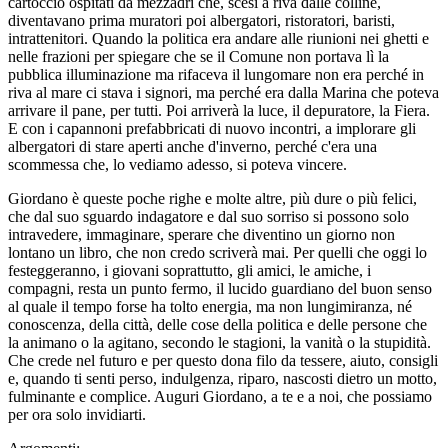
cartoccio ospitati da mezzadri che, scesi a riva dalle colline,
diventavano prima muratori poi albergatori, ristoratori, baristi,
intrattenitori. Quando la politica era andare alle riunioni nei ghetti e
nelle frazioni per spiegare che se il Comune non portava lì la
pubblica illuminazione ma rifaceva il lungomare non era perché in
riva al mare ci stava i signori, ma perché era dalla Marina che poteva
arrivare il pane, per tutti. Poi arriverà la luce, il depuratore, la Fiera.
E con i capannoni prefabbricati di nuovo incontri, a implorare gli
albergatori di stare aperti anche d'inverno, perché c'era una
scommessa che, lo vediamo adesso, si poteva vincere.
Giordano è queste poche righe e molte altre, più dure o più felici,
che dal suo sguardo indagatore e dal suo sorriso si possono solo
intravedere, immaginare, sperare che diventino un giorno non
lontano un libro, che non credo scriverà mai. Per quelli che oggi lo
festeggeranno, i giovani soprattutto, gli amici, le amiche, i
compagni, resta un punto fermo, il lucido guardiano del buon senso
al quale il tempo forse ha tolto energia, ma non lungimiranza, né
conoscenza, della città, delle cose della politica e delle persone che
la animano o la agitano, secondo le stagioni, la vanità o la stupidità.
Che crede nel futuro e per questo dona filo da tessere, aiuto, consigli
e, quando ti senti perso, indulgenza, riparo, nascosti dietro un motto,
fulminante e complice. Auguri Giordano, a te e a noi, che possiamo
per ora solo invidiarti.