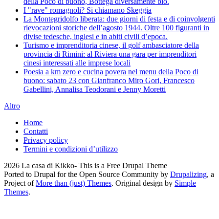
della Poco di buono, Bottega diversamente bio.
I "rave" romagnoli? Si chiamano Skeggia
La Montegridolfo liberata: due giorni di festa e di coinvolgenti
rievocazioni storiche dell’agosto 1944. Oltre 100 figuranti in
divise tedesche, inglesi e in abiti civili d’epoca.
Turismo e imprenditoria cinese, il golf ambasciatore della
provincia di Rimini: al Riviera una gara per imprenditori
cinesi interessati alle imprese locali
Poesia a km zero e cucina povera nel menu della Poco di
buono: sabato 23 con Gianfranco Miro Gori, Francesco
Gabellini, Annalisa Teodorani e Jenny Moretti
Altro
Home
Contatti
Privacy policy
Termini e condizioni d’utilizzo
2026 La casa di Kikko- This is a Free Drupal Theme
Ported to Drupal for the Open Source Community by
Drupalizing
, a
Project of
More than (just) Themes
. Original design by
Simple
Themes
.