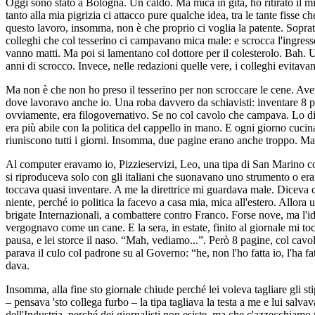
Oggi sono stato a Bologna. Un caldo. Ma mica in gita, ho ritirato il 
tanto alla mia pigrizia ci attacco pure qualche idea, tra le tante fisse 
questo lavoro, insomma, non è che proprio ci voglia la patente. Sopra
colleghi che col tesserino ci campavano mica male: e scrocca l'ingress
vanno matti. Ma poi si lamentano col dottore per il colesterolo. Bah.
anni di scrocco. Invece, nelle redazioni quelle vere, i colleghi evit
Ma non è che non ho preso il tesserino per non scroccare le cene. Avev
dove lavoravo anche io. Una roba davvero da schiavisti: inventare 8 pag
ovviamente, era filogovernativo. Se no col cavolo che campava. Lo dir
era più abile con la politica del cappello in mano. E ogni giorno cuci
riuniscono tutti i giorni. Insomma, due pagine erano anche troppo. M
Al computer eravamo io, Pizzieservizi, Leo, una tipa di San Marino con 
si riproduceva solo con gli italiani che suonavano uno strumento o erano
toccava quasi inventare. A me la direttrice mi guardava male. Diceva
niente, perché io politica la facevo a casa mia, mica all'estero. Allor
brigate Internazionali, a combattere contro Franco. Forse nove, ma l'i
vergognavo come un cane. E la sera, in estate, finito al giornale mi to
pausa, e lei storce il naso. “Mah, vediamo...”. Però 8 pagine, col cavol
parava il culo col padrone su al Governo: “he, non l'ho fatta io, l'ha f
dava.
Insomma, alla fine sto giornale chiude perché lei voleva tagliare gli st
– pensava 'sto collega furbo – la tipa tagliava la testa a me e lui salva
dell'Industria, perché dei giornalisti non esiste, ma che c'azzecchia