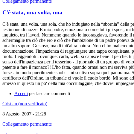
Collegamento permanente
C'è stata, una volta, una
C'è stata, una volta, una sola, che ho indugiato nella “sbornia” della 
testimone di nozze. E mio padre, emozionato come tutti gli sposi, mi
inquieto, tra i lavori. Nemmeno quando lo incoraggiava, favorendo il m
schermaglie tra ciò che ero e ciò che l'ambizione di un padre poteva d
un altro sapore. Gustoso, ma di tutt'altra natura. Non ci ho mai credu
documentazione, l'impazienza di raggiungere una tappa conquistata, p
ruolo. Leggendoti - ovunque: carta, web- si capisce bene il perché: ti 
senso dell'impazienza per il tesserino - il giornale di un gruppo di vol
patente a fare il monaco?! L'ho fatta, quando ormai non mi serviva più
forse - in modo puerilmente snob – mi sentivo sopra quel panorama. Sto
certificato dell'Ordine, in tribunale ci vuole il cuoio bordò. Mi sono a
smesso in questo un po' della mia cocciutaggine, che dovrei impiegare
Accedi
per lasciare commenti
Cristian (non verificato)
8 Agosto, 2007 - 21:28
Collegamento permanente