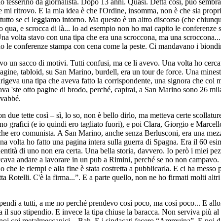
mio tesserino da giornalista. Dopo 13 anni. Quasi. Detta così, può sembr
che mi ritrovo. E la mia idea è che l'Ordine, insomma, non è che sia propr
ttutto se ci leggiamo intorno. Ma questo è un altro discorso (che chiun
o qua, e scrocca di là... Io ad esempio non ho mai capito le conferenze 
 Una volta stavo con una tipa che era una scroccona, ma una scroccona..
avano le conferenze stampa con cena come la peste. Ci mandavano i bion
o un sacco di motivi. Tutti confusi, ma ce li avevo. Una volta ho cerca
ine, tabloid, su San Marino, burdell, era un tour de force. Una minestra 
igeva una tipa che aveva fatto la corrispondente, una signora che col m
nava 'ste otto pagine di brodo, perché, capirai, a San Marino sono 26 mi
avabbé.
due tette così – sì, lo so, non è bello dirlo, ma metteva certe scollature
 grafici (e io quindi ero tagliato fuori), e poi Clara, Giorgio e Marcello 
 che ero comunista. A San Marino, anche senza Berlusconi, era una mezz
a una volta ho fatto una pagina intera sulla guerra di Spagna. Era il 60 
dentità di uno non era certa. Una bella storia, davvero. Io però i miei p
ccava andare a lavorare in un pub a Rimini, perché se no non campavo. All
o che le riempi e alla fine è stata costretta a pubblicarla. E ci ha messo
atta Rotelli. C'è la firma...”. E a parte quello, non ne ho firmati molti 
ipendi a tutti, a me no perché prendevo così poco, ma così poco... E allor
va il suo stipendio. E invece la tipa chiuse la baracca. Non serviva più a
mo noi coi metalmeccanici... Bah. E i sindacati fecero “Ammuina”. E po