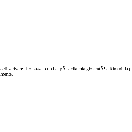
 di scrivere. Ho passato un bel pÃ³ della mia gioventÃ¹ a Rimini, la pri
ramente.