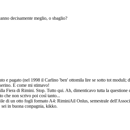
e vanno decisamente meglio, o sbaglio?
to e pagato (nel 1998 il Carlino 'ben' ottomila lire se sotto tot moduli; 
tesserino. E come mi stimavo!
o alla Fiera di Rimini. Stop. Tutto qui. Ah, dimenticavo tutta la question
o che non scrivo poi così tanto...
bile di un otto fogli formato A4: RiminiAil Onlus, semestrale dell'Associ
, sei in buona conpagnia, kikko.