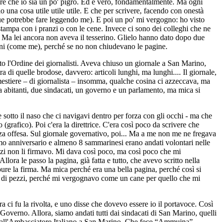
are che io sia un po' pigro. Ed è vero, fondamentalmente. Ma ogni
io una cosa utile utile utile. E che per scrivere, facendo con onestà
que potrebbe fare leggendo me). E poi un po' mi vergogno: ho visto
stampa con i pranzi o con le cene. Invece ci sono dei colleghi che ne
. Ma lei ancora non aveva il tesserino. Glielo hanno dato dopo due
dini (come me), perché se no non chiudevano le pagine.
to l'Ordine dei giornalisti. Aveva chiuso un giornale a San Marino,
di quelle brodose, davvero: articoli lunghi, ma lunghi.... Il giornale,
estiere – di giornalista – insomma, qualche cosina ci azzeccava, ma
la abitanti, due sindacati, un governo e un parlamento, ma mica si
 sotto il naso che ci navigavi dentro per forza con gli occhi - ma che
(grafico). Poi c'era la direttrice. C'era così poco da scrivere che
a offesa. Sul giornale governativo, poi... Ma a me non me ne fregava
esimo anniversario e almeno 8 sammarinesi erano andati volontari nelle
ezzi non li firmavo. Mi dava così poco, ma così poco che mi
ora le passo la pagina, già fatta e tutto, che avevo scritto nella
 pure la firma. Ma mica perché era una bella pagina, perché così si
altri di pezzi, perché mi vergognavo come un cane per quello che mi
a ci fu la rivolta, e uno disse che dovevo essere io il portavoce. Così
l Governo. Allora, siamo andati tutti dai sindacati di San Marino, quelli
i dall'Ambasciatore Italiano a San Marino. Che fece “Ammuina”.