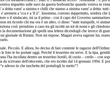
iva impartito sulle navi da guerra borboniche quando veniva in vista qua
 a dritta vann' a sinistra e chilli che stanno a sinistra vann' a dritta: tu
ffà, s' aremeni a 'cca e a 'll à". Insomma, corrono dappertutto, sembra 
re o il sindacato, mi sa il primo - con il capo del Governo sammarinese. 
 non mi ricordo chi ma ora è un altro, ci disse: “state tranquilli, vi aiuti
ziona così: prendono a caso tra gli iscritti un tot di nomi e gli chiedon
a documentazione gli spedii una lettera dicendogli che invece di guardar
n giornale di Rimini. Non mi rispose. Magari aveva ragione lui, erano c
rarlo.
ale. Piccolo. E allora, ho deciso di fare contente le ragazze dell'Ordine,
a le foto le ho portate oggi. Perché il tesserino mi serve. E la tipa, ge
na l'ha incollata dentro un tesserino bordò, di cuoio – credo – con sopra
 da scrivano dell'ottocento, che ero iscritto dal 14 gennaio 1994. E poi 
 “e adesso in che taschetta del portafogli lo metto”?