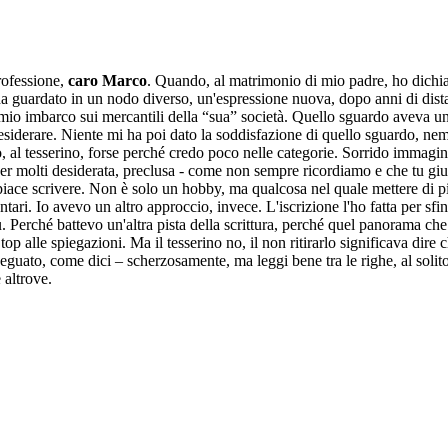
professione,
caro Marco
. Quando, al matrimonio di mio padre, ho dichia
 ha guardato in un nodo diverso, un'espressione nuova, dopo anni di di
io imbarco sui mercantili della “sua” società. Quello sguardo aveva un p
esiderare. Niente mi ha poi dato la soddisfazione di quello sguardo, ne
to, al tesserino, forse perché credo poco nelle categorie. Sorrido immag
er molti desiderata, preclusa - come non sempre ricordiamo e che tu giu
piace scrivere. Non è solo un hobby, ma qualcosa nel quale mettere di più,
ontari. Io avevo un altro approccio, invece. L'iscrizione l'ho fatta per s
. Perché battevo un'altra pista della scrittura, perché quel panorama che
p alle spiegazioni. Ma il tesserino no, il non ritirarlo significava dire
deguato, come dici – scherzosamente, ma leggi bene tra le righe, al solit
 altrove.