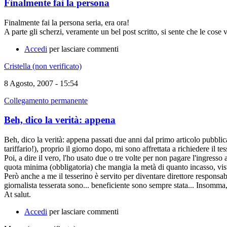
Finalmente fai la persona
Finalmente fai la persona seria, era ora!
A parte gli scherzi, veramente un bel post scritto, si sente che le cos
Accedi
per lasciare commenti
Cristella (non verificato)
8 Agosto, 2007 - 15:54
Collegamento permanente
Beh, dico la verità: appena
Beh, dico la verità: appena passati due anni dal primo articolo pubblica
tariffario!), proprio il giorno dopo, mi sono affrettata a richiedere il 
Poi, a dire il vero, l'ho usato due o tre volte per non pagare l'ingress
quota minima (obbligatoria) che mangia la metà di quanto incasso, vist
Però anche a me il tesserino è servito per diventare direttore responsa
giornalista tesserata sono... beneficiente sono sempre stata... Insomma
At salut.
Accedi
per lasciare commenti