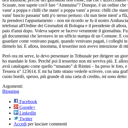
Scusate, non sapete cos'è fare “Ammuina”? Dunque, è un ordine che ven
vann' a poppa e chilli che stann' a poppa vann' a prora: chilli che stann'
vann' bascio passann' tutti p'o stesso pertuso: chi nun tiene nient' a 
fu prenderci l'appuntamento – non mi ricordo se fu il nostro Ambasciato
telefonai all'Ordine dei Giornalisti di Bologna e il presidente di allora,
paio d'anni dopo. Voleva sapere se facevo veramente il giornalista. Fun
gli documentai che lavoravo in un ufficio stampa di un Comune. E con l
guardare come venivano pagati, quando venivano pagati, i colleghi in u
dirmelo lui. E allora, insomma, il tesserino non avevo intenzione di riti
Però ora mi serve, lo devo presentare in Tribunale per dirigere un giorn
ho mandato le foto. Perché poi il tesserino non mi serviva più. E allor
avrà catalogato come quello “smanato” di Rimini – ha preso le foto, e u
Tessera n° 123614. E mi ha fatto strano vederle scrivere, con una grafia
cuoio bordò, spesso, più grande di una carta di credito, mi sono detto:
Argomenti:
Blogging
Facebook
Google+
LinkedIn
Twitter
Accedi
per lasciare commenti