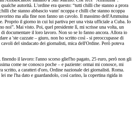
lche autorità. L'ordine era questo: “tutti chilli che stanno a prora
tti chilli che stanno abbascio vann' ncoppa e chilli che stanno ncoppa
che lavorino ma alla fine non fanno un cavolo. Il massimo dell'Ammuina
Proprio il giorno in cui lui partiva per una vista ufficiale a Cuba. Io
amo noi”. Mai visto. Poi, quel presidente lì, mi scrisse una volta, un
o di documentare il loro lavoro. Non so se lo fanno ancora. Allora io
e a 'ste cazzate – giuro, non ho scritto così - si preoccupasse di
avoli del sindacato dei giornalisti, mica dell'Ordine. Però poteva
 finendo il lavoro: l'anno scorso gliel'ho pagato, 25 euro, però non gli
ntilissima come ne conosco poche – e paziente: ormai mi conosce, mi
 scritto, a caratteri d'oro, Ordine nazionale dei giornalisti. Roma.
lei me l'ha dato e guardandolo, così carino, la copertina rigida in