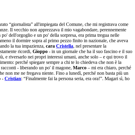
rato “giornalista” all'impiegata del Comune, che mi registrava come
stanze. Il vecchio non apprezzava il mio vagabondare, perennemente
o' dell'orgoglio e un po' della sorpresa, era prima tregua nelle
mmeno il dormire sopra al primo pezzo finito in nazionale, che aveva
inando la tua impazienza,
cara
Cristella
, nel presentare la
stamente ricordi,
Gioppo
- in un giornale che ha il suo fascino e il suo
 e riversarlo nei propri interessi umani, anche solo – e qui trovo il
finimento: perché spiegare sempre a chi te lo chiedeva che non è la
 racconti - liberando un po' il magone,
Marco
– mi era chiaro, perché
 che non me ne fregava niente. Fino a lunedì, perché non basta più un
o -
Cristian
: “Finalmente fai la persona seria, era ora!”. Magari sì, ho