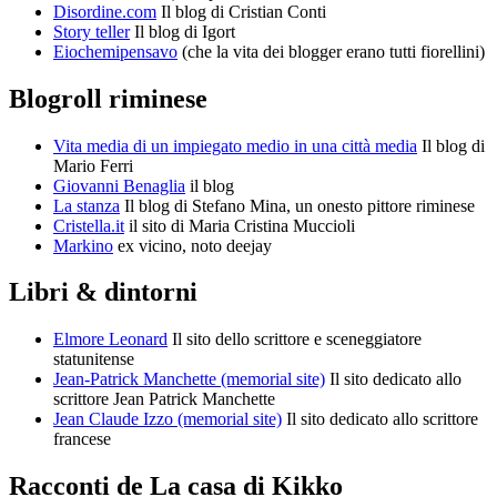
Disordine.com
Il blog di Cristian Conti
Story teller
Il blog di Igort
Eiochemipensavo
(che la vita dei blogger erano tutti fiorellini)
Blogroll riminese
Vita media di un impiegato medio in una città media
Il blog di
Mario Ferri
Giovanni Benaglia
il blog
La stanza
Il blog di Stefano Mina, un onesto pittore riminese
Cristella.it
il sito di Maria Cristina Muccioli
Markino
ex vicino, noto deejay
Libri & dintorni
Elmore Leonard
Il sito dello scrittore e sceneggiatore
statunitense
Jean-Patrick Manchette (memorial site)
Il sito dedicato allo
scrittore Jean Patrick Manchette
Jean Claude Izzo (memorial site)
Il sito dedicato allo scrittore
francese
Racconti de La casa di Kikko