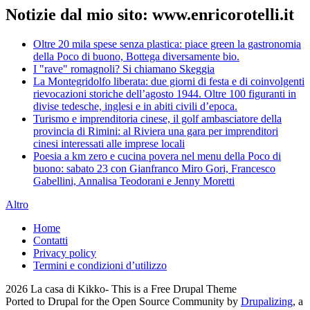
Notizie dal mio sito: www.enricorotelli.it
Oltre 20 mila spese senza plastica: piace green la gastronomia
della Poco di buono, Bottega diversamente bio.
I "rave" romagnoli? Si chiamano Skeggia
La Montegridolfo liberata: due giorni di festa e di coinvolgenti
rievocazioni storiche dell’agosto 1944. Oltre 100 figuranti in
divise tedesche, inglesi e in abiti civili d’epoca.
Turismo e imprenditoria cinese, il golf ambasciatore della
provincia di Rimini: al Riviera una gara per imprenditori
cinesi interessati alle imprese locali
Poesia a km zero e cucina povera nel menu della Poco di
buono: sabato 23 con Gianfranco Miro Gori, Francesco
Gabellini, Annalisa Teodorani e Jenny Moretti
Altro
Home
Contatti
Privacy policy
Termini e condizioni d’utilizzo
2026 La casa di Kikko- This is a Free Drupal Theme
Ported to Drupal for the Open Source Community by
Drupalizing
, a