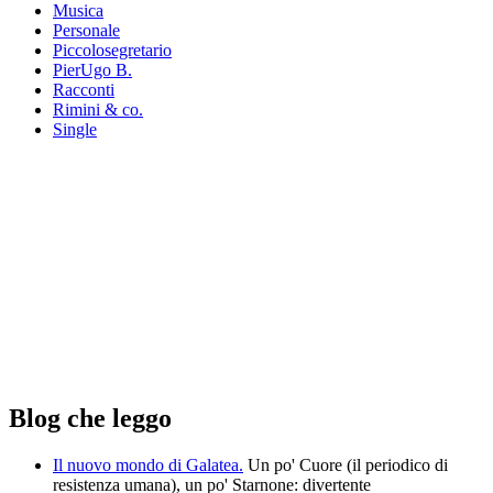
Musica
Personale
Piccolosegretario
PierUgo B.
Racconti
Rimini & co.
Single
Blog che leggo
Il nuovo mondo di Galatea.
Un po' Cuore (il periodico di
resistenza umana), un po' Starnone: divertente