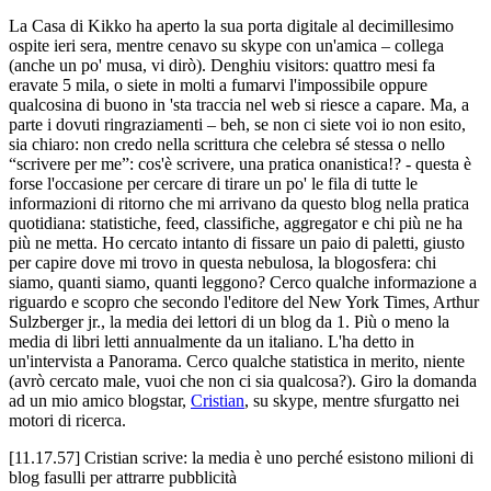
La Casa di Kikko ha aperto la sua porta digitale al decimillesimo
ospite ieri sera, mentre cenavo su skype con un'amica – collega
(anche un po' musa, vi dirò). Denghiu visitors: quattro mesi fa
eravate 5 mila, o siete in molti a fumarvi l'impossibile oppure
qualcosina di buono in 'sta traccia nel web si riesce a capare. Ma, a
parte i dovuti ringraziamenti – beh, se non ci siete voi io non esito,
sia chiaro: non credo nella scrittura che celebra sé stessa o nello
“scrivere per me”: cos'è scrivere, una pratica onanistica!? - questa è
forse l'occasione per cercare di tirare un po' le fila di tutte le
informazioni di ritorno che mi arrivano da questo blog nella pratica
quotidiana: statistiche, feed, classifiche, aggregator e chi più ne ha
più ne metta. Ho cercato intanto di fissare un paio di paletti, giusto
per capire dove mi trovo in questa nebulosa, la blogosfera: chi
siamo, quanti siamo, quanti leggono? Cerco qualche informazione a
riguardo e scopro che secondo l'editore del New York Times, Arthur
Sulzberger jr., la media dei lettori di un blog da 1. Più o meno la
media di libri letti annualmente da un italiano. L'ha detto in
un'intervista a Panorama. Cerco qualche statistica in merito, niente
(avrò cercato male, vuoi che non ci sia qualcosa?). Giro la domanda
ad un mio amico blogstar,
Cristian
, su skype, mentre sfurgatto nei
motori di ricerca.
[11.17.57] Cristian scrive: la media è uno perché esistono milioni di
blog fasulli per attrarre pubblicità