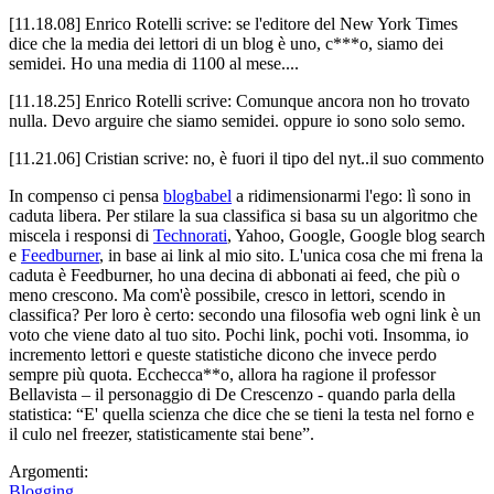
[11.18.08] Enrico Rotelli scrive: se l'editore del New York Times
dice che la media dei lettori di un blog è uno, c***o, siamo dei
semidei. Ho una media di 1100 al mese....
[11.18.25] Enrico Rotelli scrive: Comunque ancora non ho trovato
nulla. Devo arguire che siamo semidei. oppure io sono solo semo.
[11.21.06] Cristian scrive: no, è fuori il tipo del nyt..il suo commento
In compenso ci pensa
blogbabel
a ridimensionarmi l'ego: lì sono in
caduta libera. Per stilare la sua classifica si basa su un algoritmo che
miscela i responsi di
Technorati
, Yahoo, Google, Google blog search
e
Feedburner
, in base ai link al mio sito. L'unica cosa che mi frena la
caduta è Feedburner, ho una decina di abbonati ai feed, che più o
meno crescono. Ma com'è possibile, cresco in lettori, scendo in
classifica? Per loro è certo: secondo una filosofia web ogni link è un
voto che viene dato al tuo sito. Pochi link, pochi voti. Insomma, io
incremento lettori e queste statistiche dicono che invece perdo
sempre più quota. Ecchecca**o, allora ha ragione il professor
Bellavista – il personaggio di De Crescenzo - quando parla della
statistica: “E' quella scienza che dice che se tieni la testa nel forno e
il culo nel freezer, statisticamente stai bene”.
Argomenti:
Blogging