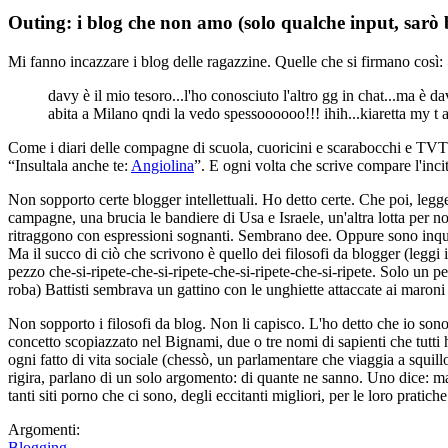
Outing: i blog che non amo (solo qualche input, sarò 
Mi fanno incazzare i blog delle ragazzine. Quelle che si firmano cos
davy è il mio tesoro...l'ho conosciuto l'altro gg in chat...ma è dav
abita a Milano qndi la vedo spessoooooo!!! ihih...kiaretta my t
Come i diari delle compagne di scuola, cuoricini e scarabocchi e
“Insultala anche te:
Angiolina
”. E ogni volta che scrive compare l'incit
Non sopporto certe blogger intellettuali. Ho detto certe. Che poi, legge
campagne, una brucia le bandiere di Usa e Israele, un'altra lotta per n
ritraggono con espressioni sognanti. Sembrano dee. Oppure sono inquiet
Ma il succo di ciò che scrivono è quello dei filosofi da blogger (legg
pezzo che-si-ripete-che-si-ripete-che-si-ripete-che-si-ripete. Solo un
roba) Battisti sembrava un gattino con le unghiette attaccate ai maroni
Non sopporto i filosofi da blog. Non li capisco. L'ho detto che io sono
concetto scopiazzato nel Bignami, due o tre nomi di sapienti che tutti ha
ogni fatto di vita sociale (chessò, un parlamentare che viaggia a squillo
rigira, parlano di un solo argomento: di quante ne sanno. Uno dice: m
tanti siti porno che ci sono, degli eccitanti migliori, per le loro pratic
Argomenti:
Blogging