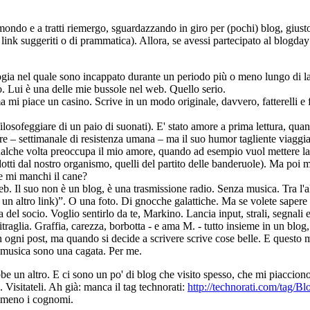
ondo e a tratti riemergo, sguardazzando in giro per (pochi) blog, giusto q
i link suggeriti o di prammatica). Allora, se avessi partecipato al blogda
nologia nel quale sono incappato durante un periodo più o meno lungo di 
o. Lui è una delle mie bussole nel web. Quello serio.
i piace un casino. Scrive in un modo originale, davvero, fatterelli e fl
 filosofeggiare di un paio di suonati). E' stato amore a prima lettura,
 – settimanale di resistenza umana – ma il suo humor tagliente viaggia poi
. Qualche volta preoccupa il mio amore, quando ad esempio vuol mettere l
prodotti dal nostro organismo, quelli del partito delle banderuole). Ma poi
 mi manchi il cane?
b. Il suo non è un blog, è una trasmissione radio. Senza musica. Tra l'al
 un altro link)”. O una foto. Di gnocche galattiche. Ma se volete sapere
a del socio. Voglio sentirlo da te, Markino. Lancia input, strali, segnal
aglia. Graffia, carezza, borbotta - e ama M. - tutto insieme in un blog, r
ogni post, ma quando si decide a scrivere scrive cose belle. E questo mi f
a musica sono una cagata. Per me.
be un altro. E ci sono un po' di blog che visito spesso, che mi piacci
 Visitateli. Ah già: manca il tag technorati:
http://technorati.com/tag/
mmeno i cognomi.