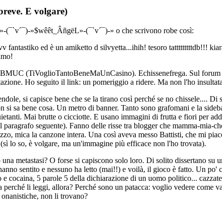
breve. E volgare)
ì: »-(¯`v´¯)-»$wêêt_ÂñgëL»-(¯`v´¯)-» o che scrivono robe così:
v fantastiko ed è un amiketto d silvyetta...ihih! tesoro tatttttttttdb!!! kia
 amo!
 TVTBMUC (TiVoglioTantoBeneMaUnCasino). Echissenefrega. Sul forum
azione. Ho seguito il link: un pomeriggio a ridere. Ma non l'ho insultata.
ndole, si capisce bene che se la tirano così perché se no chissele.... Di 
on si sa bene cosa. Un metro di banner. Tanto sono grafomani e la sidebar
anti. Mai brutte o cicciotte. E usano immagini di frutta e fiori per add
i il paragrafo seguente). Fanno delle risse tra blogger che mamma-mia-c
 pezzo, mica la canzone intera. Una così aveva messo Battisti, che mi pia
 (sì lo so, è volgare, ma un'immagine più efficace non l'ho trovata).
 una metastasi? O forse si capiscono solo loro. Di solito dissertano su un
nno sentito e nessuno ha letto (mai!!) e voilà, il gioco è fatto. Un po' c
 e cocaina, 5 parole 5 della dichiarazione di un uomo politico... cazzate c
a perché li leggi, allora? Perché sono un patacca: voglio vedere come v
he onanistiche, non li trovano?