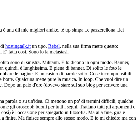
ra è una dll mie migliori amike...è trp simpa...e pazzerellona...lei
 di
hostingtalk.it
un tipo,
Rebel
, nella sua firma mette questo:
 E' fatta così. Sono io la metastasi.
solito sono di sinistra. Militanti. E lo dicono in ogni modo. Banner,
, quindi, è lunghissima. E piena di banner. Di solito le foto le
obbare le pagine. E un casino di parole sotto. Cose incomprensibili.
he-botte. Qualcuna mette pure la musica. In loop. Che vuol dire un
ce. Dopo un paio d'ore (dovevo stare sul suo blog per scrivere una
a parola o su un'idea. Ci mettono un po' di termini difficili, qualche
ome gli oroscopi: buoni per tutti i segni. Trattano tutti gli argomenti e
osì) è l'occasione per spiegarlo in filosofia. Ma alla fine, gira e
a a finire. Ma finisce sempre allo stesso modo. E io mi chiedo: ma con