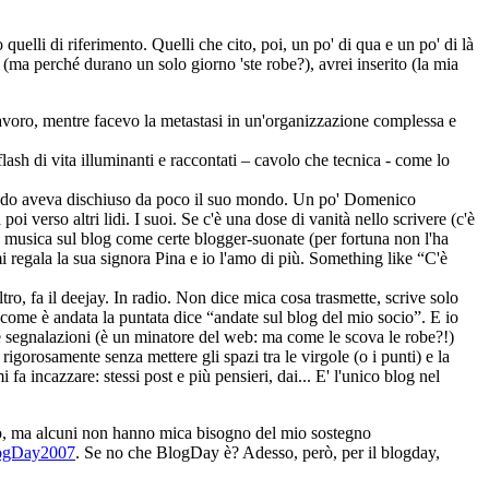
uelli di riferimento. Quelli che cito, poi, un po' di qua e un po' di là
y (ma perché durano un solo giorno 'ste robe?), avrei inserito (la mia
lavoro, mentre facevo la metastasi in un'organizzazione complessa e
ash di vita illuminanti e raccontati – cavolo che tecnica - come lo
 quando aveva dischiuso da poco il suo mondo. Un po' Domenico
 verso altri lidi. I suoi. Se c'è una dose di vanità nello scrivere (c'è
a musica sul blog come certe blogger-suonate (per fortuna non l'ha
 mi regala la sua signora Pina e io l'amo di più. Something like “C'è
tro, fa il deejay. In radio. Non dice mica cosa trasmette, scrive solo
 come è andata la puntata dice “andate sul blog del mio socio”. E io
i e segnalazioni (è un minatore del web: ma come le scova le robe?!)
igorosamente senza mettere gli spazi tra le virgole (o i punti) e la
a incazzare: stessi post e più pensieri, dai... E' l'unico blog nel
ono, ma alcuni non hanno mica bisogno del mio sostegno
BlogDay2007
. Se no che BlogDay è? Adesso, però, per il blogday,