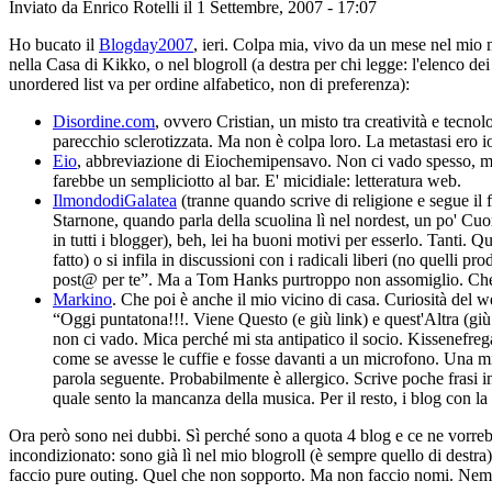
Inviato da
Enrico Rotelli
il 1 Settembre, 2007 - 17:07
Ho bucato il
Blogday2007
, ieri. Colpa mia, vivo da un mese nel mio m
nella Casa di Kikko, o nel blogroll (a destra per chi legge: l'elenco de
unordered list va per ordine alfabetico, non di preferenza):
Disordine.com
, ovvero Cristian, un misto tra creatività e tec
parecchio sclerotizzata. Ma non è colpa loro. La metastasi ero i
Eio
, abbreviazione di Eiochemipensavo. Non ci vado spesso, ma m
farebbe un sempliciotto al bar. E' micidiale: letteratura web.
IlmondodiGalatea
(tranne quando scrive di religione e segue il
Starnone, quando parla della scuolina lì nel nordest, un po' Cuore
in tutti i blogger), beh, lei ha buoni motivi per esserlo. Tanti
fatto) o si infila in discussioni con i radicali liberi (no quelli 
post@ per te”. Ma a Tom Hanks purtroppo non assomiglio. Che
Markino
. Che poi è anche il mio vicino di casa. Curiosità del we
“Oggi puntatona!!!. Viene Questo (e giù link) e quest'Altra (giù
non ci vado. Mica perché mi sta antipatico il socio. Kissenefreg
come se avesse le cuffie e fosse davanti a un microfono. Una mitr
parola seguente. Probabilmente è allergico. Scrive poche frasi in 
quale sento la mancanza della musica. Per il resto, i blog con l
Ora però sono nei dubbi. Sì perché sono a quota 4 blog e ce ne vorreb
incondizionato: sono già lì nel mio blogroll (è sempre quello di destra).
faccio pure outing. Quel che non sopporto. Ma non faccio nomi. Ne