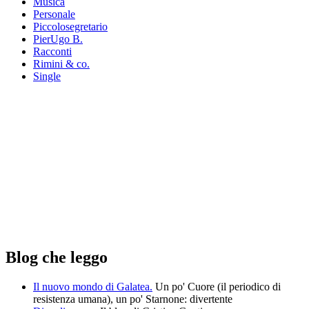
Musica
Personale
Piccolosegretario
PierUgo B.
Racconti
Rimini & co.
Single
Blog che leggo
Il nuovo mondo di Galatea.
Un po' Cuore (il periodico di
resistenza umana), un po' Starnone: divertente