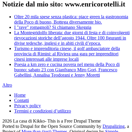
Notizie dal mio sito: www.enricorotelli.it
Oltre 20 mila spese senza plastica: piace green la gastronomia
della Poco di buono, Bottega diversamente bio.
I "rave" romagnoli? Si chiamano Skeggia
La Montegridolfo liberata: due giorni di festa e di coinvolgenti
rievocazioni storiche dell’agosto 1944. Oltre 100 figuranti in
divise tedesche, inglesi e in abiti civili d’epoca.
Turismo e imprenditoria cinese, il golf ambasciatore della
provincia di Rimini: al Riviera una gara per imprenditori
cinesi interessati alle imprese locali
Poesia a km zero e cucina povera nel menu della Poco di
buono: sabato 23 con Gianfranco Miro Gori, Francesco
Gabellini, Annalisa Teodorani e Jenny Moretti
Altro
Home
Contatti
Privacy policy
Termini e condizioni d’utilizzo
2026 La casa di Kikko- This is a Free Drupal Theme
Ported to Drupal for the Open Source Community by
Drupalizing
, a
Project of
More than (just) Themes
. Original design by
Simple