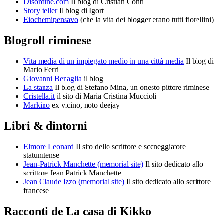
Disordine.com
Il blog di Cristian Conti
Story teller
Il blog di Igort
Eiochemipensavo
(che la vita dei blogger erano tutti fiorellini)
Blogroll riminese
Vita media di un impiegato medio in una città media
Il blog di
Mario Ferri
Giovanni Benaglia
il blog
La stanza
Il blog di Stefano Mina, un onesto pittore riminese
Cristella.it
il sito di Maria Cristina Muccioli
Markino
ex vicino, noto deejay
Libri & dintorni
Elmore Leonard
Il sito dello scrittore e sceneggiatore
statunitense
Jean-Patrick Manchette (memorial site)
Il sito dedicato allo
scrittore Jean Patrick Manchette
Jean Claude Izzo (memorial site)
Il sito dedicato allo scrittore
francese
Racconti de La casa di Kikko